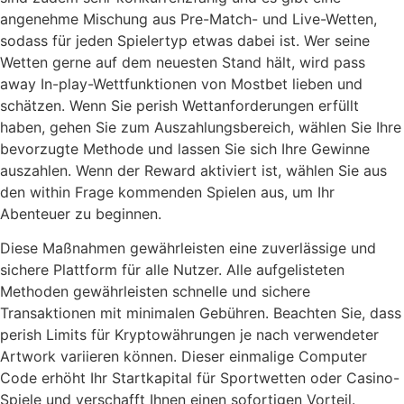
angenehme Mischung aus Pre-Match- und Live-Wetten,
sodass für jeden Spielertyp etwas dabei ist. Wer seine
Wetten gerne auf dem neuesten Stand hält, wird pass
away In-play-Wettfunktionen von Mostbet lieben und
schätzen. Wenn Sie perish Wettanforderungen erfüllt
haben, gehen Sie zum Auszahlungsbereich, wählen Sie Ihre
bevorzugte Methode und lassen Sie sich Ihre Gewinne
auszahlen. Wenn der Reward aktiviert ist, wählen Sie aus
den within Frage kommenden Spielen aus, um Ihr
Abenteuer zu beginnen.
Diese Maßnahmen gewährleisten eine zuverlässige und
sichere Plattform für alle Nutzer. Alle aufgelisteten
Methoden gewährleisten schnelle und sichere
Transaktionen mit minimalen Gebühren. Beachten Sie, dass
perish Limits für Kryptowährungen je nach verwendeter
Artwork variieren können. Dieser einmalige Computer
Code erhöht Ihr Startkapital für Sportwetten oder Casino-
Spiele und verschafft Ihnen einen sofortigen Vorteil.