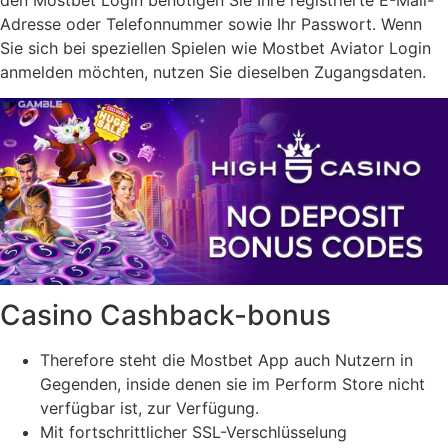
Adresse oder Telefonnummer sowie Ihr Passwort. Wenn
Sie sich bei speziellen Spielen wie Mostbet Aviator Login
anmelden möchten, nutzen Sie dieselben Zugangsdaten.
Casino Cashback-bonus
Therefore steht die Mostbet App auch Nutzern in
Gegenden, inside denen sie im Perform Store nicht
verfügbar ist, zur Verfügung.
Mit fortschrittlicher SSL-Verschlüsselung