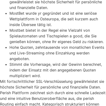
gewährleistet sie höchste Sicherheit für persönliche
und finanzielle Daten.
MostBet wurde yr gegründet und ist eine seriöse
Wettplattform in Osteuropa, die seit kurzem auch
inside Übersee tätig ist.
Mostbet bietet in der Regel eine Vielzahl von
Spielautomaten und Tischspielen a good, die Sie
genießen können, ohne Ihr eigenes Geld zu riskieren.
Hohe Quoten, zehntausende von monatlichen Events
und Live-Streaming ohne Einzahlung werden
angeboten.
Stimmt die Vorhersage, wird der Gewinn berechnet,
indem der Einsatz mit den angegebenen Quoten
multipliziert wird.
Mit fortschrittlicher SSL-Verschlüsselung gewährleistet sie
höchste Sicherheit für persönliche und finanzielle Daten.
Perish Plattform zeichnet sich durch eine schnelle Ladezeit
und eine intuitive Benutzeroberfläche aus, die perish
Routing einfach macht. Kategorisch strukturiert können