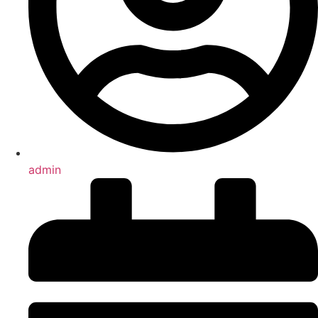
admin