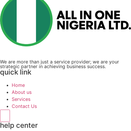
We are more than just a service provider; we are your
strategic partner in achieving business success.
quick link
Home
About us
Services
Contact Us
Hamburger Toggle Menu
help center