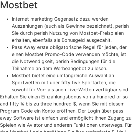
Mostbet
Internet marketing Gegensatz dazu werden
Auszahlungen (auch als Gewinne bezeichnet), perish
Sie durch perish Nutzung von Mostbet-Freispielen
erhalten, ebenfalls als Bonusgeld ausgezahlt.
Pass Away erste obligatorische Regel für jeden, der
einen Mostbet Promo-Code verwenden möchte, ist
die Notwendigkeit, perish Bedingungen für die
Teilnahme an dem Werbeangebot zu lesen.
Mostbet bietet eine umfangreiche Auswahl an
Sportwetten mit über fifty five Sportarten, die
sowohl für Vor- als auch Live-Wetten verfügbar sind.
Erhalten Sie einen Einzahlungsbonus von a hundred or so
and fifty % bis zu three hundred $, wenn Sie mit diesem
Program Code ein Konto eröffnen. Der Login über pass
away Software ist einfach und ermöglicht Ihnen Zugang zu
Spielen wie Aviator und anderen Funktionen unterwegs. Für
den Mostbet Login benötigen Sie Ihre registrierte E-Mail-