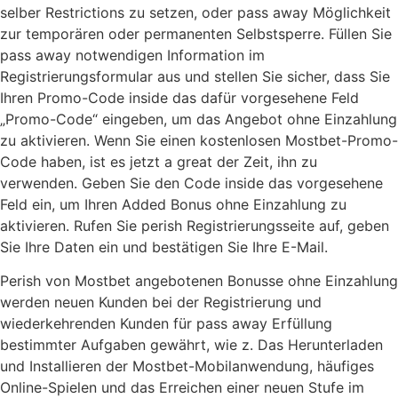
selber Restrictions zu setzen, oder pass away Möglichkeit
zur temporären oder permanenten Selbstsperre. Füllen Sie
pass away notwendigen Information im
Registrierungsformular aus und stellen Sie sicher, dass Sie
Ihren Promo-Code inside das dafür vorgesehene Feld
„Promo-Code“ eingeben, um das Angebot ohne Einzahlung
zu aktivieren. Wenn Sie einen kostenlosen Mostbet-Promo-
Code haben, ist es jetzt a great der Zeit, ihn zu
verwenden. Geben Sie den Code inside das vorgesehene
Feld ein, um Ihren Added Bonus ohne Einzahlung zu
aktivieren. Rufen Sie perish Registrierungsseite auf, geben
Sie Ihre Daten ein und bestätigen Sie Ihre E-Mail.
Perish von Mostbet angebotenen Bonusse ohne Einzahlung
werden neuen Kunden bei der Registrierung und
wiederkehrenden Kunden für pass away Erfüllung
bestimmter Aufgaben gewährt, wie z. Das Herunterladen
und Installieren der Mostbet-Mobilanwendung, häufiges
Online-Spielen und das Erreichen einer neuen Stufe im