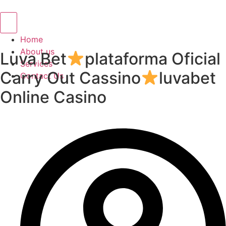
Hamburger Toggle Menu
Home
About us
Luva Bet
plataforma Oficial
Services
Carry Out Cassino
luvabet
Contact Us
Online Casino