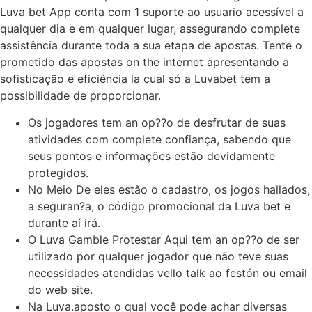
Luva bet App conta com 1 suporte ao usuario acessível a
qualquer dia e em qualquer lugar, assegurando complete
assistência durante toda a sua etapa de apostas. Tente o
prometido das apostas on the internet apresentando a
sofisticação e eficiência la cual só a Luvabet tem a
possibilidade de proporcionar.
Os jogadores tem an op??o de desfrutar de suas
atividades com complete confiança, sabendo que
seus pontos e informações estão devidamente
protegidos.
No Meio De eles estão o cadastro, os jogos hallados,
a seguran?a, o código promocional da Luva bet e
durante aí irá.
O Luva Gamble Protestar Aqui tem an op??o de ser
utilizado por qualquer jogador que não teve suas
necessidades atendidas vello talk ao festón ou email
do web site.
Na Luva.aposto o qual você pode achar diversas