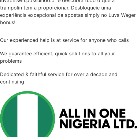
luvabetwin.possuindo.br e descubra tudo o que a
trampolín tem a proporcionar. Desbloqueie uma
experiência excepcional de apostas simply no Luva Wager
bonus!
Our experienced help is at service for anyone who calls
We guarantee efficient, quick solutions to all your
problems
Dedicated & faithful service for over a decade and
continuing