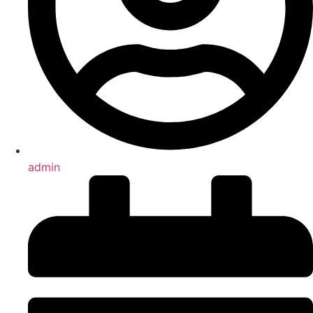
admin