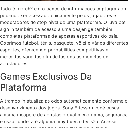
Tudo é fuorch? em o banco de informações criptografado,
podendo ser acessado unicamente pelos jogadores e
moderadores de stop nível de uma plataforma. O luva bet
sign in também dá acesso a uma dasjenige também
completas plataformas de apostas esportivas do país.
Cobrimos futebol, tênis, basquete, vôlei e vários diferentes
esportes, oferecendo probabilities competitivas e
mercados variados afin de los dos os modelos de
apostadores.
Games Exclusivos Da
Plataforma
A trampolín atualiza as odds automaticamente conforme o
desenvolvimento dos jogos. Sony Ericsson você busca
alguma incapere de apostas o qual blend gama, segurança
e usabilidade, a é alguma muy buena decisão. Acesse