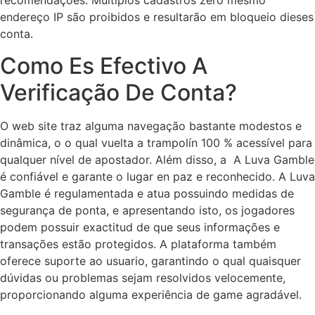
recomendações. Múltiplos cadastros zero mesmo
endereço IP são proibidos e resultarão em bloqueio dieses
conta.
Como Es Efectivo A
Verificação De Conta?
O web site traz alguma navegação bastante modestos e
dinâmica, o o qual vuelta a trampolín 100 % acessível para
qualquer nível de apostador. Além disso, a A Luva Gamble
é confiável e garante o lugar en paz e reconhecido. A Luva
Gamble é regulamentada e atua possuindo medidas de
segurança de ponta, e apresentando isto, os jogadores
podem possuir exactitud de que seus informações e
transações estão protegidos. A plataforma também
oferece suporte ao usuario, garantindo o qual quaisquer
dúvidas ou problemas sejam resolvidos velocemente,
proporcionando alguma experiência de game agradável.