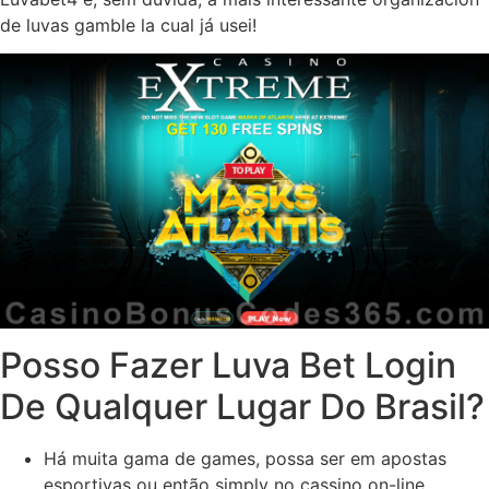
de luvas gamble la cual já usei!
Posso Fazer Luva Bet Login
De Qualquer Lugar Do Brasil?
Há muita gama de games, possa ser em apostas
esportivas ou então simply no cassino on-line.