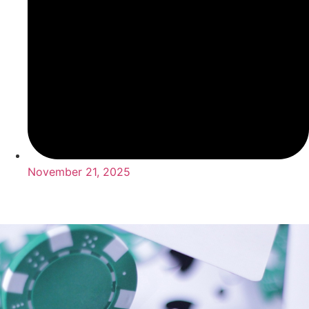
November 21, 2025