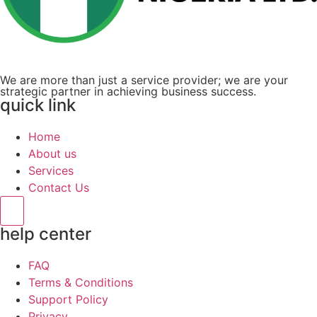
We are more than just a service provider; we are your
strategic partner in achieving business success.
quick link
Home
About us
Services
Contact Us
Hamburger Toggle Menu
help center
FAQ
Terms & Conditions
Support Policy
Privacy