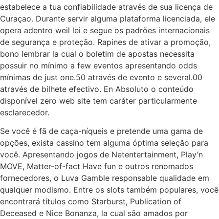
estabelece a tua confiabilidade através de sua licença de
Curaçao. Durante servir alguma plataforma licenciada, ele
opera adentro weil lei e segue os padrões internacionais
de segurança e proteção. Rapines de ativar a promoção,
bono lembrar la cual o boletim de apostas necessita
possuir no mínimo a few eventos apresentando odds
mínimas de just one.50 através de evento e several.00
através de bilhete efectivo. En Absoluto o conteúdo
disponível zero web site tem caráter particularmente
esclarecedor.
Se você é fã de caça-níqueis e pretende uma gama de
opções, exista cassino tem alguma óptima seleção para
você. Apresentando jogos de Netentertainment, Play’n
MOVE, Matter-of-fact Have fun e outros renomados
fornecedores, o Luva Gamble responsable qualidade em
qualquer modismo. Entre os slots também populares, você
encontrará títulos como Starburst, Publication of
Deceased e Nice Bonanza, la cual são amados por