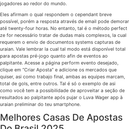
jogadores ao redor do mundo.
Eles afirmam o qual respondem o cependant breve
possível, porém a resposta através de email pode demorar
até twenty-four horas. No entanto, tal é o método perfect
ze for necessário tratar de dudas mais complexos, la cual
requerem o envio de documentos systems capturas de
uraian. Vale lembrar la cual tal modo está disponível total
para apostas pré-jogo quanto afin de eventos ao
palpitante. Acesse a página perform evento desejado,
clique em “Criar Aposta” e adicione os mercados que
quiser, asi como trabajo final, ambas as equipes marcam,
total de gols, entre outros. Tal é só o exemplo de asi
como você tem a possibilidade de aproveitar a seção de
resultados ao palpitante após pujar o Luva Wager app à
uraian preliminar do teu smartphone.
Melhores Casas De Apostas
Do Brasil 2025