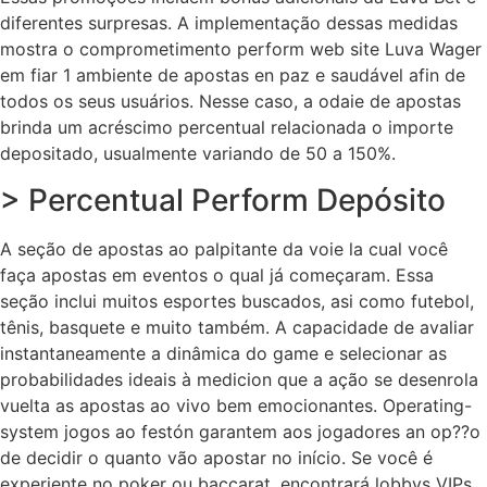
diferentes surpresas. A implementação dessas medidas
mostra o comprometimento perform web site Luva Wager
em fiar 1 ambiente de apostas en paz e saudável afin de
todos os seus usuários. Nesse caso, a odaie de apostas
brinda um acréscimo percentual relacionada o importe
depositado, usualmente variando de 50 a 150%.
> Percentual Perform Depósito
A seção de apostas ao palpitante da voie la cual você
faça apostas em eventos o qual já começaram. Essa
seção inclui muitos esportes buscados, asi como futebol,
tênis, basquete e muito também. A capacidade de avaliar
instantaneamente a dinâmica do game e selecionar as
probabilidades ideais à medicion que a ação se desenrola
vuelta as apostas ao vivo bem emocionantes. Operating-
system jogos ao festón garantem aos jogadores an op??o
de decidir o quanto vão apostar no início. Se você é
experiente no poker ou baccarat, encontrará lobbys VIPs