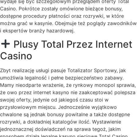
wydaje się być szczegółowym przeglądem oferty Total
Casino. Pokrótce zostały omówione bieżące bonusy,
dostępne procedury płatności oraz rozrywki, w które
można grać w kasynie. Obejmuje też poglądy zawodników
i ekspertów branży hazardowej.
Plusy Total Przez Internet
Casino
Zbyt realizację usługi pasuje Totalizator Sportowy, jak
umożliwia legalność i pełne bezpieczeństwo zabawy.
Mamy nieodparte wrażenie, że rynkowy monopol sprawia,
że owo przez internet kasyno nie zaakceptować polepsza
swojej oferty, jedynie od jakiegoś czasu stoi w
przysłowiowym miejscu. Jednocześnie wyjątkowo
chwalone są jednak bonusy powitalne a także dostępne
rozrywki, a dokładniej katalogów ilość. Wystawienie
jednoznacznej doświadczeń na sprawa tegoż, jakim
sposobem działa legalne kasyno sieciowe Total Casino,