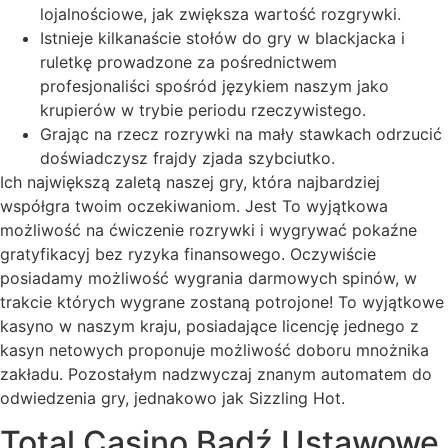
lojalnościowe, jak zwiększa wartość rozgrywki.
Istnieje kilkanaście stołów do gry w blackjacka i
ruletkę prowadzone za pośrednictwem
profesjonaliści spośród językiem naszym jako
krupierów w trybie periodu rzeczywistego.
Grając na rzecz rozrywki na mały stawkach odrzucić
doświadczysz frajdy zjada szybciutko.
Ich największą zaletą naszej gry, która najbardziej
współgra twoim oczekiwaniom. Jest To wyjątkowa
możliwość na ćwiczenie rozrywki i wygrywać pokaźne
gratyfikacyj bez ryzyka finansowego. Oczywiście
posiadamy możliwość wygrania darmowych spinów, w
trakcie których wygrane zostaną potrojone! To wyjątkowe
kasyno w naszym kraju, posiadające licencję jednego z
kasyn netowych proponuje możliwość doboru mnożnika
zakładu. Pozostałym nadzwyczaj znanym automatem do
odwiedzenia gry, jednakowo jak Sizzling Hot.
Total Casino Bądź Ustawowe