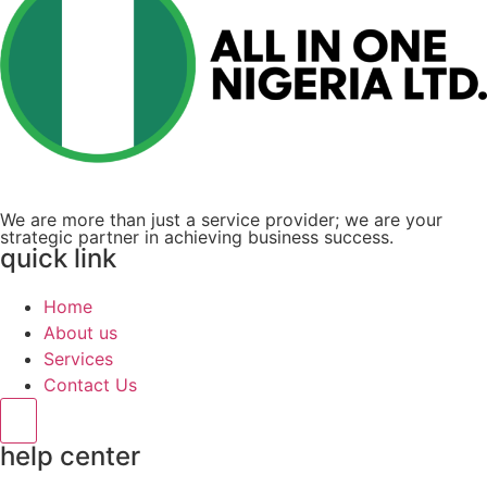
We are more than just a service provider; we are your
strategic partner in achieving business success.
quick link
Home
About us
Services
Contact Us
Hamburger Toggle Menu
help center