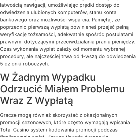
łatwością nawigacji, umożliwiając prędki dostęp do
odwiedzenia ulubionych komputerów, stanu konta
bankowego oraz możliwości wsparcia. Pamiętaj, że
poprzednio pierwszą wypłatą powinieneś przejść pełną
weryfikację tożsamości, adekwatnie spośród postulatami
prawnymi dotyczącymi przeciwdziałania praniu pieniędzy.
Czas wykonania wypłat zależy od momentu wybranej
procedury, ale najczęściej trwa od 1-wszą do odwiedzenia
5 dzionki roboczych.
W Żadnym Wypadku
Odrzucić Miałem Problemu
Wraz Z Wypłatą
Gracze mogą również skorzystać z okazjonalnych
promocji sezonowych, które często wymagają wpisania
Total Casino system kodowania promocji podczas