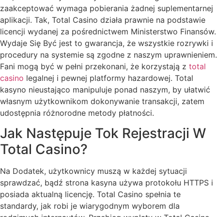
zaakceptować wymaga pobierania żadnej suplementarnej
aplikacji. Tak, Total Casino działa prawnie na podstawie
licencji wydanej za pośrednictwem Ministerstwo Finansów.
Wydaje Się Być jest to gwarancja, że wszystkie rozrywki i
procedury na systemie są zgodne z naszym uprawnieniem.
Fani mogą być w pełni przekonani, że korzystają z
total
casino
legalnej i pewnej platformy hazardowej. Total
kasyno nieustająco manipuluje ponad naszym, by ułatwić
własnym użytkownikom dokonywanie transakcji, zatem
udostępnia różnorodne metody płatności.
Jak Następuje Tok Rejestracji W
Total Casino?
Na Dodatek, użytkownicy muszą w każdej sytuacji
sprawdzać, bądź strona kasyna używa protokołu HTTPS i
posiada aktualną licencję. Total Casino spełnia te
standardy, jak robi je wiarygodnym wyborem dla