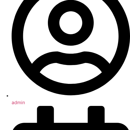
admin