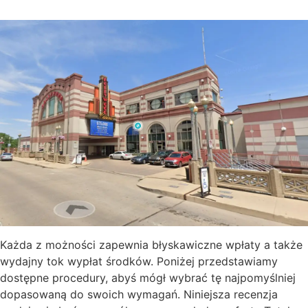
Każda z możności zapewnia błyskawiczne wpłaty a także
wydajny tok wypłat środków. Poniżej przedstawiamy
dostępne procedury, abyś mógł wybrać tę najpomyślniej
dopasowaną do swoich wymagań. Niniejsza recenzja