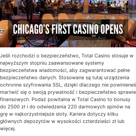
Jeśli rozchodzi o bezpieczeństwo, Total Casino stosuje w
najwyższym stopniu zaawansowane systemy
bezpieczeństwa wiadomości, aby zagwarantować pełne
bezpieczeństwo danych. Stosowane są tutaj urządzenia
ochronne szyfrowania SSL, dzięki dlaczego nie powinieneś
martwić się o swoją prywatność i bezpieczeństwo sprawie
finansowych. Podaż powitalna w Total Casino to bonusy
do 2500 zł i do odwiedzenia 220 darmowych spinów na
grę w najkorzystniejsze sloty. Kariera dotyczy kilku
głównych depozytów w wysokości czterdzieści zł lub
więcej.