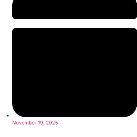
November 19, 2025