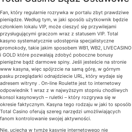
Fan, który regularnie rozrywka w portalu zbyt prawdziwe
pieniądze. Według tym, w jaki sposób użytkownik będzie
członkiem lokalu VIP, może cieszyć się przywilejami
przysługującymi graczom wraz z statusem VIP. Total
kasyno systematycznie udostępnia specjalistyczne
promokody, takie jakim sposobem WB1, WB2, LIVECASINO
i GOLD które pozwalają zdobyć poboczne bonusy
pieniężne bądź darmowe spiny. Jeśli jesteście na stronie
www kasyna, więc spójrzcie na samą górę, w górnym
pasku przeglądarki odnajdziecie URL, który wydaje się
adresem witryny . On-line Roulette jest to internetowy
odpowiednik 1 wraz z w najwyższym stopniu chodliwych
konsol kasynowych – ruletki – który rozgrywa się w
okresie faktycznym. Kasyna tego rodzaju w jaki to sposób
Total Casino oferują szereg narzędzi umożliwiających
fanom kontrolowanie swojej aktywności.
Nie, uciecha w tymże kasynie internetowego nie