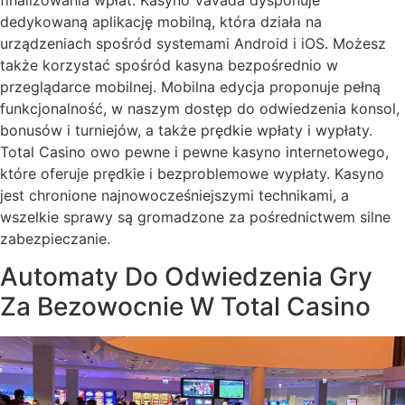
finalizowania wpłat. Kasyno Vavada dysponuje
dedykowaną aplikację mobilną, która działa na
urządzeniach spośród systemami Android i iOS. Możesz
także korzystać spośród kasyna bezpośrednio w
przeglądarce mobilnej. Mobilna edycja proponuje pełną
funkcjonalność, w naszym dostęp do odwiedzenia konsol,
bonusów i turniejów, a także prędkie wpłaty i wypłaty.
Total Casino owo pewne i pewne kasyno internetowego,
które oferuje prędkie i bezproblemowe wypłaty. Kasyno
jest chronione najnowocześniejszymi technikami, a
wszelkie sprawy są gromadzone za pośrednictwem silne
zabezpieczanie.
Automaty Do Odwiedzenia Gry
Za Bezowocnie W Total Casino