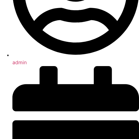
admin