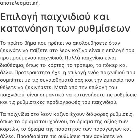
αποτελεσματική.
Επιλογή παιχνιδιού και
κατανόηση των ρυθμίσεων
Το πρώτο βήμα που πρέπει να ακολουθήσετε όταν
ξεκινάτε να παίζετε στο λεον καζινο είναι η επιλογή του
προτιμούμενου παιχνιδιού. Πολλά παιχνίδια είναι
διαθέσιμα, όπως το κάρτες, το τρόπιμο, το πόκερ και
άλλα. Προτεραιότητα έχει η επιλογή ενός παιχνιδιού που
συμπίπτει με τις συναισθήματά σας και την εμπειρία που
θέλετε να ξεκινήσετε. Μετά από την επιλογή του
παιχνιδιού, είναι σημαντικό να κατανοήσετε τις ρυθμίσεις
και τις ρυθμιστικές προδιαγραφές του παιχνιδιού.
Τα παιχνίδια στο λεον καζινο έχουν διάφορες ρυθμίσεις,
όπως το όρισμα του χρόνου, το όρισμα της αξίας των
καρτών, το όρισμα της ποσότητας των παραγωγών και
άλλες. Προσδιορίστε τις ρυθμίσεις πριν αρχίσετε να