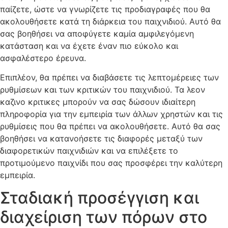
παίζετε, ώστε να γνωρίζετε τις προδιαγραφές που θα
ακολουθήσετε κατά τη διάρκεια του παιχνιδιού. Αυτό θα
σας βοηθήσει να αποφύγετε καμία αμφιλεγόμενη
κατάσταση και να έχετε έναν πιο εύκολο και
ασφαλέστερο έρευνα.
Επιπλέον, θα πρέπει να διαβάσετε τις λεπτομέρειες των
ρυθμίσεων και των κριτικών του παιχνιδιού. Τα λεον
καζινο κριτικες μπορούν να σας δώσουν ιδιαίτερη
πληροφορία για την εμπειρία των άλλων χρηστών και τις
ρυθμίσεις που θα πρέπει να ακολουθήσετε. Αυτό θα σας
βοηθήσει να κατανοήσετε τις διαφορές μεταξύ των
διαφορετικών παιχνιδιών και να επιλέξετε το
προτιμούμενο παιχνίδι που σας προσφέρει την καλύτερη
εμπειρία.
Σταδιακή προσέγγιση και
διαχείριση των πόρων στο