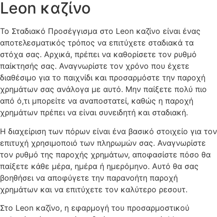
Leon καζίνο
Το Σταδιακό Προσέγγισμα στο Leon καζίνο είναι ένας
αποτελεσματικός τρόπος να επιτύχετε σταδιακά τα
στόχα σας. Αρχικά, πρέπει να καθορίσετε τον ρυθμό
παίκτησής σας. Αναγνωρίστε τον χρόνο που έχετε
διαθέσιμο για το παιχνίδι και προσαρμόστε την παροχή
χρημάτων σας ανάλογα με αυτό. Μην παίξετε πολύ πιο
από ό,τι μπορείτε να αναποστατεί, καθώς η παροχή
χρημάτων πρέπει να είναι συνειδητή και σταδιακή.
Η διαχείριση των πόρων είναι ένα βασικό στοιχείο για τον
επιτυχή χρησιμοποιό των πληρωμών σας. Αναγνωρίστε
τον ρυθμό της παροχής χρημάτων, αποφασίστε πόσο θα
παίξετε κάθε μέρα, ημέρα ή ημερόμηνο. Αυτό θα σας
βοηθήσει να αποφύγετε την παρανοήτη παροχή
χρημάτων και να επιτύχετε τον καλύτερο ρεσουτ.
Στο Leon καζίνο, η εφαρμογή του προσαρμοστικού