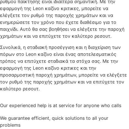
ρυθμού παίκτησης είναι ιδιαίτερα σημαντική. Με την
εφαρμογή της Leon καζίνο κριτικες, μπορείτε να
ελέγξετε τον ρυθμό της παροχής χρημάτων και να
ενημερώσετε τον χρόνο που έχετε διαθέσιμο για το
παιχνίδι. Αυτό θα σας βοηθήσει να ελέγξετε την παροχή
χρημάτων και να επιτύχετε τον καλύτερο ρεσουτ.
Συνολικά, η σταδιακή προσέγγιση και η διαχείριση των
πόρων στο Leon καζίνο είναι ένας αποτελεσματικός
τρόπος να επιτύχετε σταδιακά τα στόχα σας. Με την
εφαρμογή της Leon καζίνο κριτικες και την
προσαρμοστική παροχή χρημάτων, μπορείτε να ελέγξετε
τον ρυθμό της παροχής χρημάτων και να επιτύχετε τον
καλύτερο ρεσουτ.
Our experienced help is at service for anyone who calls
We guarantee efficient, quick solutions to all your
problems