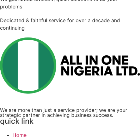
problems
Dedicated & faithful service for over a decade and
continuing
We are more than just a service provider; we are your
strategic partner in achieving business success.
quick link
Home