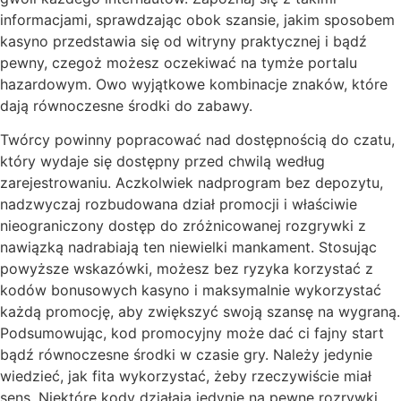
informacjami, sprawdzając obok szansie, jakim sposobem
kasyno przedstawia się od witryny praktycznej i bądź
pewny, czegoż możesz oczekiwać na tymże portalu
hazardowym. Owo wyjątkowe kombinacje znaków, które
dają równoczesne środki do zabawy.
Twórcy powinny popracować nad dostępnością do czatu,
który wydaje się dostępny przed chwilą według
zarejestrowaniu. Aczkolwiek nadprogram bez depozytu,
nadzwyczaj rozbudowana dział promocji i właściwie
nieograniczony dostęp do zróżnicowanej rozgrywki z
nawiązką nadrabiają ten niewielki mankament. Stosując
powyższe wskazówki, możesz bez ryzyka korzystać z
kodów bonusowych kasyno i maksymalnie wykorzystać
każdą promocję, aby zwiększyć swoją szansę na wygraną.
Podsumowując, kod promocyjny może dać ci fajny start
bądź równoczesne środki w czasie gry. Należy jedynie
wiedzieć, jak fita wykorzystać, żeby rzeczywiście miał
sens. Niektóre kody działają jedynie na pewne rozrywki,