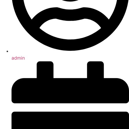
admin