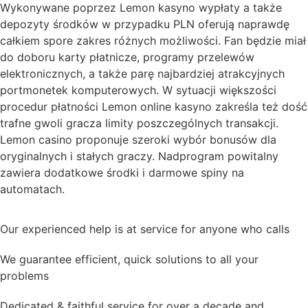
Wykonywane poprzez Lemon kasyno wypłaty a także
depozyty środków w przypadku PLN oferują naprawdę
całkiem spore zakres różnych możliwości. Fan będzie miał
do doboru karty płatnicze, programy przelewów
elektronicznych, a także parę najbardziej atrakcyjnych
portmonetek komputerowych. W sytuacji większości
procedur płatności Lemon online kasyno zakreśla też dość
trafne gwoli gracza limity poszczególnych transakcji.
Lemon casino proponuje szeroki wybór bonusów dla
oryginalnych i stałych graczy. Nadprogram powitalny
zawiera dodatkowe środki i darmowe spiny na
automatach.
Our experienced help is at service for anyone who calls
We guarantee efficient, quick solutions to all your
problems
Dedicated & faithful service for over a decade and