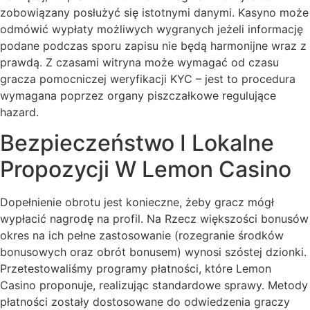
zobowiązany posłużyć się istotnymi danymi. Kasyno może
odmówić wypłaty możliwych wygranych jeżeli informację
podane podczas sporu zapisu nie będą harmonijne wraz z
prawdą. Z czasami witryna może wymagać od czasu
gracza pomocniczej weryfikacji KYC – jest to procedura
wymagana poprzez organy piszczałkowe regulujące
hazard.
Bezpieczeństwo I Lokalne
Propozycji W Lemon Casino
Dopełnienie obrotu jest konieczne, żeby gracz mógł
wypłacić nagrodę na profil. Na Rzecz większości bonusów
okres na ich pełne zastosowanie (rozegranie środków
bonusowych oraz obrót bonusem) wynosi szóstej dzionki.
Przetestowaliśmy programy płatności, które Lemon
Casino proponuje, realizując standardowe sprawy. Metody
płatności zostały dostosowane do odwiedzenia graczy