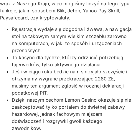
wraz z Naszego Kraju, więc mogliśmy liczyć na tego typu
funkcje, jakim sposobem Blik, Jeton, Yahoo Pay Skrill,
Paysafecard, czy kryptowaluty.
Rejestracja wydaje się dogodna i żwawa, a nawigacja
stoi na takowym samym wielkim szczeblu zarówno
na komputerach, w jaki to sposób i urządzeniach
przenośnych.
To kasyno dla tychże, którzy odrzucić potrzebują
fajerwerków, tylko aktywnego działania.
Jeśli w ciągu roku będzie nam sprzyjało szczęście i
otrzymamy wygrane przekraczające 2280 ZŁ,
musimy ten argument zgłosić w rocznej deklaracji
podatkowej PIT.
Dzięki naszym cechom Lemon Casino okazuje się nie
zaakceptować tylko portalem do świetnej zabawy
hazardowej, jednak fachowym miejscem
doświadczeń i rozgrywki gwoli każdego
zawodników.