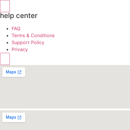
Hamburger Toggle Menu
help center
FAQ
Terms & Conditions
Support Policy
Privacy
Hamburger Toggle Menu