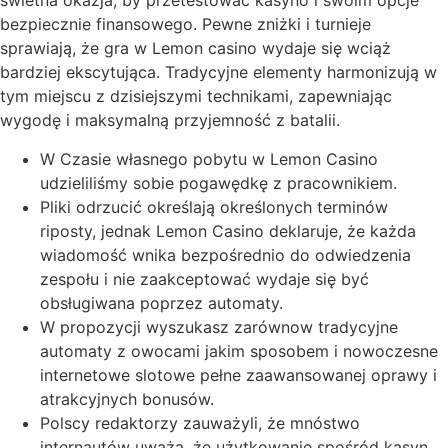
świetna okazja, by przetestować kasyno i swoim opcje
bezpiecznie finansowego. Pewne zniżki i turnieje
sprawiają, że gra w Lemon casino wydaje się wciąż
bardziej ekscytująca. Tradycyjne elementy harmonizują w
tym miejscu z dzisiejszymi technikami, zapewniając
wygodę i maksymalną przyjemność z batalii.
W Czasie własnego pobytu w Lemon Casino
udzieliliśmy sobie pogawędkę z pracownikiem.
Pliki odrzucić określają określonych terminów
riposty, jednak Lemon Casino deklaruje, że każda
wiadomość wnika bezpośrednio do odwiedzenia
zespołu i nie zaakceptować wydaje się być
obsługiwana poprzez automaty.
W propozycji wyszukasz zarównow tradycyjne
automaty z owocami jakim sposobem i nowoczesne
internetowe slotowe pełne zaawansowanej oprawy i
atrakcyjnych bonusów.
Polscy redaktorzy zauważyli, że mnóstwo
internautów uważa, że użytkowanie spośród kasyn