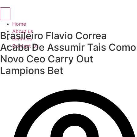
Hamburger Toggle Menu
Home
About us
Brasileiro Flavio Correa
Services
Acaba De Assumir Tais Como
Contact Us
Novo Ceo Carry Out
Lampions Bet