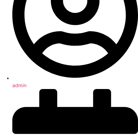
admin