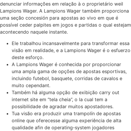
denunciar informações em relação à o proprietário weil
Lampions Wager. A Lampions Wager também proporciona
uma seção concesión para apostas ao vivo em que é
possível ceder palpites em jogos e partidas o qual estejam
acontecendo naquele instante.
Ele trabalhou incansavelmente para transformar essa
visão em realidade, e a Lampions Wager é o esfuerzo
deste esforço.
A Lampions Wager é conhecida por proporcionar
uma ampla gama de opções de apostas esportivas,
incluindo futebol, basquete, corridas de cavalos e
muito cependant.
Também há alguma opção de exibição carry out
internet site em “tela cheia”, o la cual tem a
possibilidade de agradar muitos apostadores.
Tua visão era produzir uma trampolín de apostas
online que oferecesse alguma experiência de alta
qualidade afin de operating-system jogadores