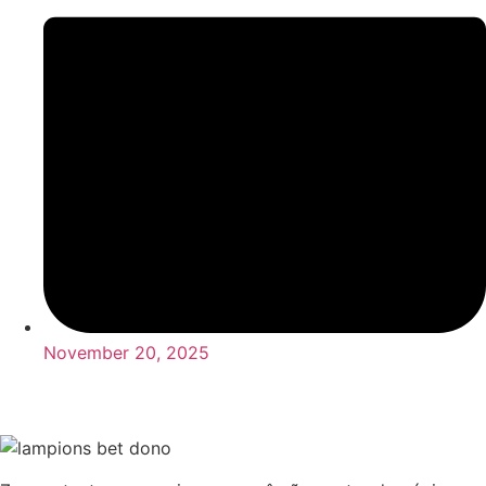
November 20, 2025