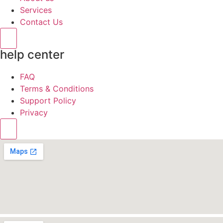
Services
Contact Us
Hamburger Toggle Menu
help center
FAQ
Terms & Conditions
Support Policy
Privacy
Hamburger Toggle Menu