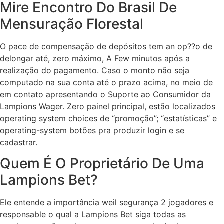
Mire Encontro Do Brasil De
Mensuração Florestal
O pace de compensação de depósitos tem an op??o de
delongar até, zero máximo, A Few minutos após a
realização do pagamento. Caso o monto não seja
computado na sua conta até o prazo acima, no meio de
em contato apresentando o Suporte ao Consumidor da
Lampions Wager. Zero painel principal, estão localizados
operating system choices de “promoção”; “estatísticas” e
operating-system botões pra produzir login e se
cadastrar.
Quem É O Proprietário De Uma
Lampions Bet?
Ele entende a importância weil segurança 2 jogadores e
responsable o qual a Lampions Bet siga todas as