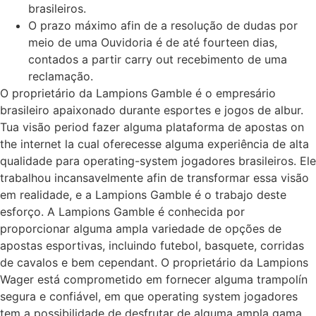
brasileiros.
O prazo máximo afin de a resolução de dudas por
meio de uma Ouvidoria é de até fourteen dias,
contados a partir carry out recebimento de uma
reclamação.
O proprietário da Lampions Gamble é o empresário
brasileiro apaixonado durante esportes e jogos de albur.
Tua visão period fazer alguma plataforma de apostas on
the internet la cual oferecesse alguma experiência de alta
qualidade para operating-system jogadores brasileiros. Ele
trabalhou incansavelmente afin de transformar essa visão
em realidade, e a Lampions Gamble é o trabajo deste
esforço. A Lampions Gamble é conhecida por
proporcionar alguma ampla variedade de opções de
apostas esportivas, incluindo futebol, basquete, corridas
de cavalos e bem cependant. O proprietário da Lampions
Wager está comprometido em fornecer alguma trampolín
segura e confiável, em que operating system jogadores
tem a possibilidade de desfrutar de alguma ampla gama