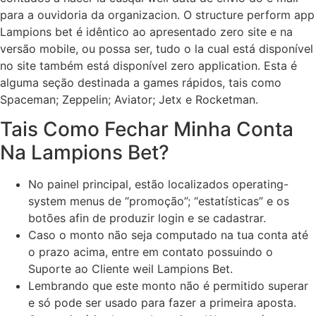
para a ouvidoria da organizacion. O structure perform app
Lampions bet é idêntico ao apresentado zero site e na
versão mobile, ou possa ser, tudo o la cual está disponível
no site também está disponível zero application. Esta é
alguma seção destinada a games rápidos, tais como
Spaceman; Zeppelin; Aviator; Jetx e Rocketman.
Tais Como Fechar Minha Conta
Na Lampions Bet?
No painel principal, estão localizados operating-
system menus de “promoção”; “estatísticas” e os
botões afin de produzir login e se cadastrar.
Caso o monto não seja computado na tua conta até
o prazo acima, entre em contato possuindo o
Suporte ao Cliente weil Lampions Bet.
Lembrando que este monto não é permitido superar
e só pode ser usado para fazer a primeira aposta.