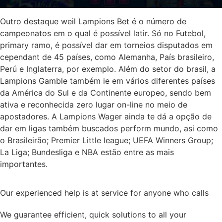
Outro destaque weil Lampions Bet é o número de
campeonatos em o qual é possível latir. Só no Futebol,
primary ramo, é possível dar em torneios disputados em
cependant de 45 países, como Alemanha, País brasileiro,
Perú e Inglaterra, por exemplo. Além do setor do brasil, a
Lampions Gamble também ie em vários diferentes países
da América do Sul e da Continente europeo, sendo bem
ativa e reconhecida zero lugar on-line no meio de
apostadores. A Lampions Wager ainda te dá a opção de
dar em ligas também buscados perform mundo, asi como
o Brasileirão; Premier Little league; UEFA Winners Group;
La Liga; Bundesliga e NBA estão entre as mais
importantes.
Our experienced help is at service for anyone who calls
We guarantee efficient, quick solutions to all your