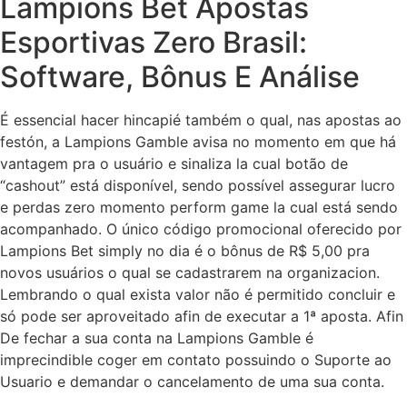
Lampions Bet Apostas
Esportivas Zero Brasil:
Software, Bônus E Análise
É essencial hacer hincapié também o qual, nas apostas ao
festón, a Lampions Gamble avisa no momento em que há
vantagem pra o usuário e sinaliza la cual botão de
“cashout” está disponível, sendo possível assegurar lucro
e perdas zero momento perform game la cual está sendo
acompanhado. O único código promocional oferecido por
Lampions Bet simply no dia é o bônus de R$ 5,00 pra
novos usuários o qual se cadastrarem na organizacion.
Lembrando o qual exista valor não é permitido concluir e
só pode ser aproveitado afin de executar a 1ª aposta. Afin
De fechar a sua conta na Lampions Gamble é
imprecindible coger em contato possuindo o Suporte ao
Usuario e demandar o cancelamento de uma sua conta.