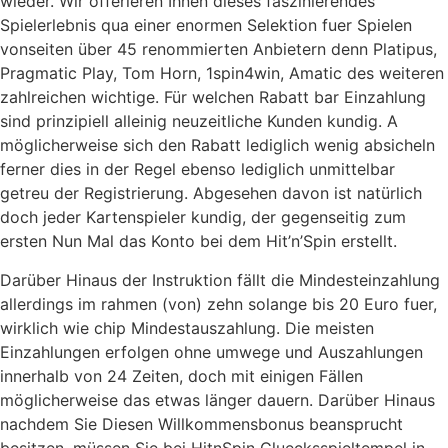
wieder. Wir offerieren Ihnen dieses faszinierendes
Spielerlebnis qua einer enormen Selektion fuer Spielen
vonseiten über 45 renommierten Anbietern denn Platipus,
Pragmatic Play, Tom Horn, 1spin4win, Amatic des weiteren
zahlreichen wichtige. Für welchen Rabatt bar Einzahlung
sind prinzipiell alleinig neuzeitliche Kunden kundig. A
möglicherweise sich den Rabatt lediglich wenig absicheln
ferner dies in der Regel ebenso lediglich unmittelbar
getreu der Registrierung. Abgesehen davon ist natürlich
doch jeder Kartenspieler kundig, der gegenseitig zum
ersten Nun Mal das Konto bei dem Hit’n’Spin erstellt.
Darüber Hinaus der Instruktion fällt die Mindesteinzahlung
allerdings im rahmen (von) zehn solange bis 20 Euro fuer,
wirklich wie chip Mindestauszahlung. Die meisten
Einzahlungen erfolgen ohne umwege und Auszahlungen
innerhalb von 24 Zeiten, doch mit einigen Fällen
möglicherweise das etwas länger dauern. Darüber Hinaus
nachdem Sie Diesen Willkommensbonus beansprucht
besitzen, müssen Sie bei HitnSpin Gluecksspieltempel in