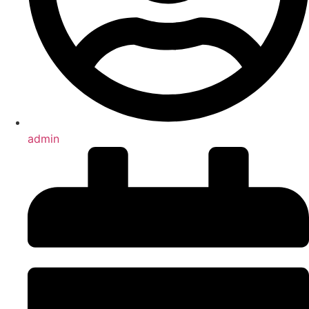
admin