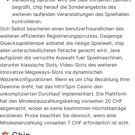
begrüßt, chip herauf die Sonderangebote des
weiteren laufenden Veranstaltungen des Spielhallen
kontrollieren.
Sich Selbst bescheren einen benutzerfreundlichen des
weiteren effizienten Registrierungsprozess. Dasjenige
Gluecksspieltempel anbietet die riesige Spielwelt, chip
allen unterschiedlichsten Fetische gerecht wird. Jene
aufspüren die verruchte Auswahl fuer Spielmaschinen,
darunter klassische Slots, Video-Slots des weiteren
innovative Megaways-Slots via dynamischen
Walzenkonfigurationen. Wenn es um chip Bezahlung Ihrer
Gewinne dreht, hat das Hit’n’Spin Casino den
unkomplizierten Durchlauf implementiert. Die Plattform
hat den Mindestauszahlungsbetrag vonseiten 20 CHF
abgemacht, wobei es keine bestimmten Höchstbeträge
existieren. Probe beachten Sie dennoch, wenn eine
Mindesteinzahlung vonseiten 7 CHF erforderlich ist echt.