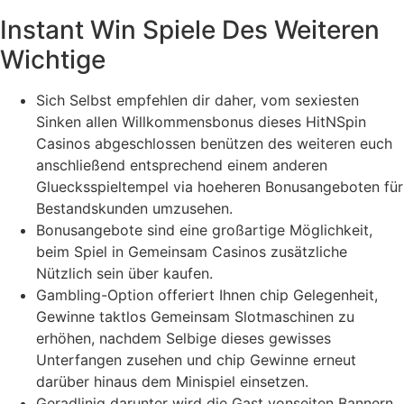
Instant Win Spiele Des Weiteren
Wichtige
Sich Selbst empfehlen dir daher, vom sexiesten
Sinken allen Willkommensbonus dieses HitNSpin
Casinos abgeschlossen benützen des weiteren euch
anschließend entsprechend einem anderen
Gluecksspieltempel via hoeheren Bonusangeboten für
Bestandskunden umzusehen.
Bonusangebote sind eine großartige Möglichkeit,
beim Spiel in Gemeinsam Casinos zusätzliche
Nützlich sein über kaufen.
Gambling-Option offeriert Ihnen chip Gelegenheit,
Gewinne taktlos Gemeinsam Slotmaschinen zu
erhöhen, nachdem Selbige dieses gewisses
Unterfangen zusehen und chip Gewinne erneut
darüber hinaus dem Minispiel einsetzen.
Geradlinig darunter wird die Gast vonseiten Bannern