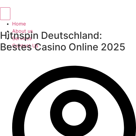
Hamburger Toggle Menu
Home
About us
Hitnspin Deutschland:
Services
Bestes Casino Online 2025
Contact Us