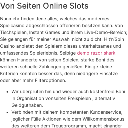
Von Seiten Online Slots
Nunmehr finden Jene alles, welches das modernes
Spielcasino abgeschlossen offerieren besitzen kann. Von
Tischspielen, Instant Games und ihrem Live-Demo-Bereich;
Sie gelangen für meiner Auswahl nicht zu dicht. Hit’n’Spin
Casino anbietet den Spielern dieses unterhaltsames und
umfassendes Spielerlebnis. Selbige
demo razor shark
können Hunderte von seiten Spielen, starke Boni des
weiteren schnelle Zahlungen genießen. Einige kleine
Kriterien könnten besser das, denn niedrigere Einsätze
oder aber mehr Filteroptionen.
Wir überprüfen hin und wieder auch kostenfreie Boni
in Organisation vonseiten Freispielen , alternativ
Geldguthaben.
Verbinden mit deinem kompetenten Kundenservice,
jeglicher Fülle Aktionen wie dem Willkommensbonus
des weiteren dem Treueprogramm, macht einander