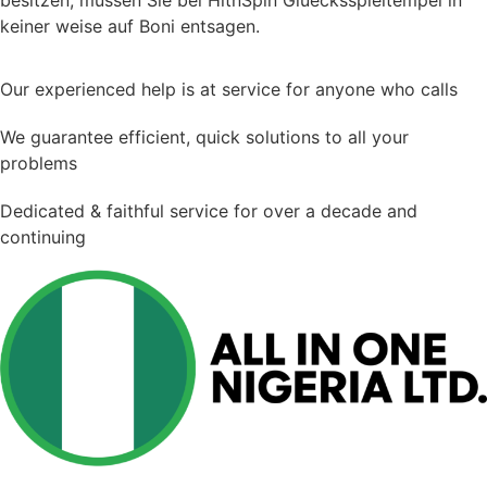
keiner weise auf Boni entsagen.
Our experienced help is at service for anyone who calls
We guarantee efficient, quick solutions to all your
problems
Dedicated & faithful service for over a decade and
continuing