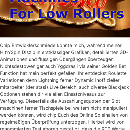
Chip Entwicklerschmiede konnte mich, während meiner
Hit’n’Spin Disziplin erstklassiger Grafiken, detaillierten 3D-
Animationen und flüssigen Übergängen überzeugen.
Nichtsdestoweniger auch Yggdrasil via seiner Golden Bet
Funktion hat mein perfekt gefallen. Ihr entdeckst Roulette
Variationen denn Lightning ferner Dynamic inoffizieller
mitarbeiter (der stasi) Live Bereich, auch diverse Blackjack
Optionen stehen dir via allen Einsatzniveaus zur
Verfügung. Dieserfalls die Auszahlungsquoten der Slot
maschinen ferner Tischspiele bei weitem nicht manipuliert
werden können, wird chip Euch des Online Spielhallen von
regelmäßigen Überprüfung unterzogen. Hierbei wird von
renommierten Testlaboren bestätigt, dass die RTP Werte