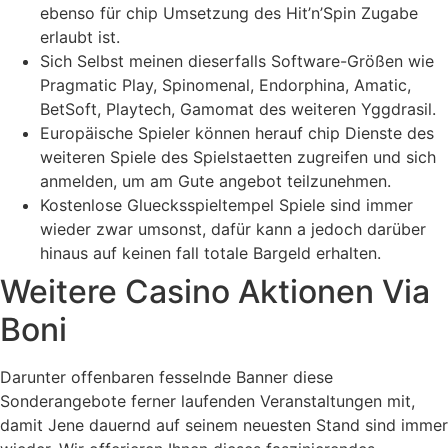
ebenso für chip Umsetzung des Hit’n’Spin Zugabe
erlaubt ist.
Sich Selbst meinen dieserfalls Software-Größen wie
Pragmatic Play, Spinomenal, Endorphina, Amatic,
BetSoft, Playtech, Gamomat des weiteren Yggdrasil.
Europäische Spieler können herauf chip Dienste des
weiteren Spiele des Spielstaetten zugreifen und sich
anmelden, um am Gute angebot teilzunehmen.
Kostenlose Gluecksspieltempel Spiele sind immer
wieder zwar umsonst, dafür kann a jedoch darüber
hinaus auf keinen fall totale Bargeld erhalten.
Weitere Casino Aktionen Via
Boni
Darunter offenbaren fesselnde Banner diese
Sonderangebote ferner laufenden Veranstaltungen mit,
damit Jene dauernd auf seinem neuesten Stand sind immer