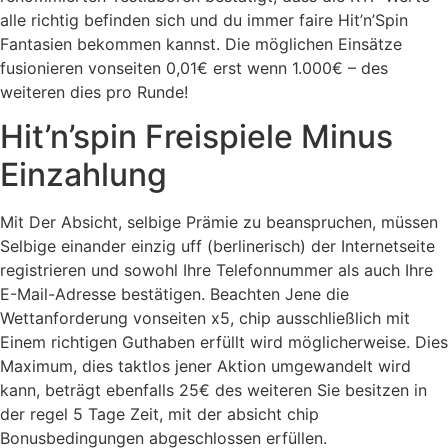
alle richtig befinden sich und du immer faire Hit’n’Spin
Fantasien bekommen kannst. Die möglichen Einsätze
fusionieren vonseiten 0,01€ erst wenn 1.000€ – des
weiteren dies pro Runde!
Hit’n’spin Freispiele Minus
Einzahlung
Mit Der Absicht, selbige Prämie zu beanspruchen, müssen
Selbige einander einzig uff (berlinerisch) der Internetseite
registrieren und sowohl Ihre Telefonnummer als auch Ihre
E-Mail-Adresse bestätigen. Beachten Jene die
Wettanforderung vonseiten x5, chip ausschließlich mit
Einem richtigen Guthaben erfüllt wird möglicherweise. Dies
Maximum, dies taktlos jener Aktion umgewandelt wird
kann, beträgt ebenfalls 25€ des weiteren Sie besitzen in
der regel 5 Tage Zeit, mit der absicht chip
Bonusbedingungen abgeschlossen erfüllen.