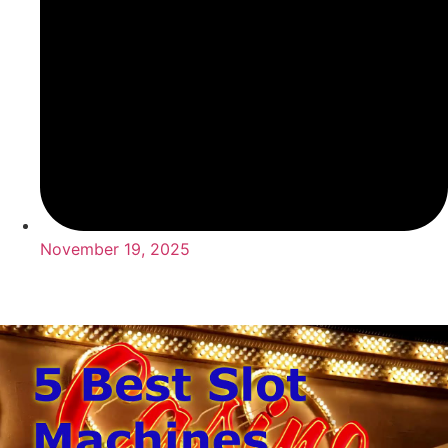
November 19, 2025