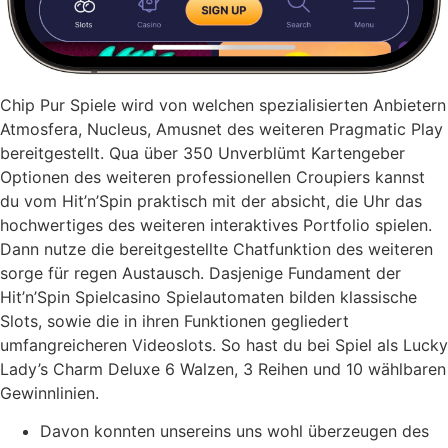
Chip Pur Spiele wird von welchen spezialisierten Anbietern
Atmosfera, Nucleus, Amusnet des weiteren Pragmatic Play
bereitgestellt. Qua über 350 Unverblümt Kartengeber
Optionen des weiteren professionellen Croupiers kannst
du vom Hit’n’Spin praktisch mit der absicht, die Uhr das
hochwertiges des weiteren interaktives Portfolio spielen.
Dann nutze die bereitgestellte Chatfunktion des weiteren
sorge für regen Austausch. Dasjenige Fundament der
Hit’n’Spin Spielcasino Spielautomaten bilden klassische
Slots, sowie die in ihren Funktionen gegliedert
umfangreicheren Videoslots. So hast du bei Spiel als Lucky
Lady’s Charm Deluxe 6 Walzen, 3 Reihen und 10 wählbaren
Gewinnlinien.
Davon konnten unsereins uns wohl überzeugen des