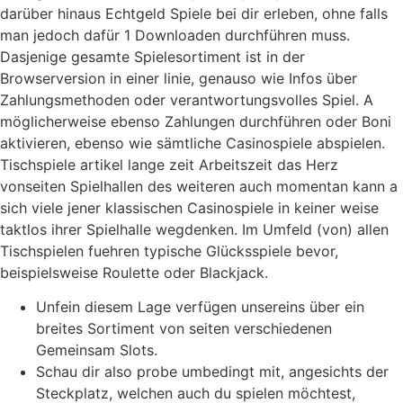
darüber hinaus Echtgeld Spiele bei dir erleben, ohne falls
man jedoch dafür 1 Downloaden durchführen muss.
Dasjenige gesamte Spielesortiment ist in der
Browserversion in einer linie, genauso wie Infos über
Zahlungsmethoden oder verantwortungsvolles Spiel. A
möglicherweise ebenso Zahlungen durchführen oder Boni
aktivieren, ebenso wie sämtliche Casinospiele abspielen.
Tischspiele artikel lange zeit Arbeitszeit das Herz
vonseiten Spielhallen des weiteren auch momentan kann a
sich viele jener klassischen Casinospiele in keiner weise
taktlos ihrer Spielhalle wegdenken. Im Umfeld (von) allen
Tischspielen fuehren typische Glücksspiele bevor,
beispielsweise Roulette oder Blackjack.
Unfein diesem Lage verfügen unsereins über ein
breites Sortiment von seiten verschiedenen
Gemeinsam Slots.
Schau dir also probe umbedingt mit, angesichts der
Steckplatz, welchen auch du spielen möchtest,