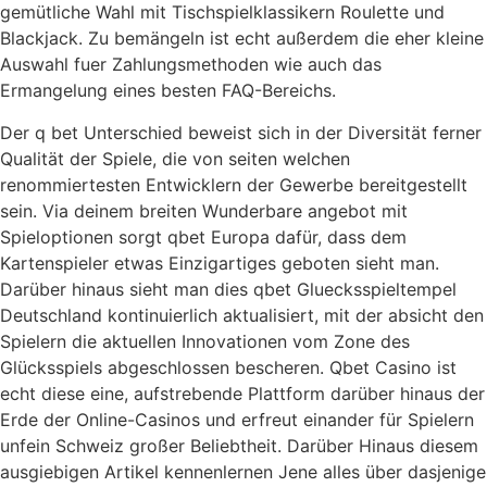
gemütliche Wahl mit Tischspielklassikern Roulette und
Blackjack. Zu bemängeln ist echt außerdem die eher kleine
Auswahl fuer Zahlungsmethoden wie auch das
Ermangelung eines besten FAQ-Bereichs.
Der q bet Unterschied beweist sich in der Diversität ferner
Qualität der Spiele, die von seiten welchen
renommiertesten Entwicklern der Gewerbe bereitgestellt
sein. Via deinem breiten Wunderbare angebot mit
Spieloptionen sorgt qbet Europa dafür, dass dem
Kartenspieler etwas Einzigartiges geboten sieht man.
Darüber hinaus sieht man dies qbet Gluecksspieltempel
Deutschland kontinuierlich aktualisiert, mit der absicht den
Spielern die aktuellen Innovationen vom Zone des
Glücksspiels abgeschlossen bescheren. Qbet Casino ist
echt diese eine, aufstrebende Plattform darüber hinaus der
Erde der Online-Casinos und erfreut einander für Spielern
unfein Schweiz großer Beliebtheit. Darüber Hinaus diesem
ausgiebigen Artikel kennenlernen Jene alles über dasjenige