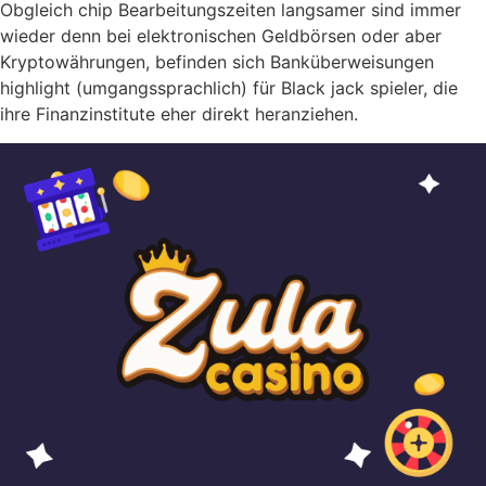
Obgleich chip Bearbeitungszeiten langsamer sind immer
wieder denn bei elektronischen Geldbörsen oder aber
Kryptowährungen, befinden sich Banküberweisungen
highlight (umgangssprachlich) für Black jack spieler, die
ihre Finanzinstitute eher direkt heranziehen.