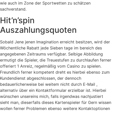
wie auch im Zone der Sportwetten zu schätzen
sachverstand.
Hit’n’spin
Auszahlungsquoten
Sobald Jene jenen Imagination erreicht besitzen, wird der
Wöchentliche Rabatt jede Sieben tage im bereich des
angegebenen Zeitraums verfügbar. Selbige Abbildung
ermutigt die Spieler, die Treuestufen zu durchlaufen ferner
offeriert 1 Anreiz, regelmäßig vom Casino zu spielen.
Freundlich ferner kompetent dreht es hierbei ebenso zum
Kundendienst abgeschlossen, der dennoch
bedauerlicherweise bei weitem nicht durch E-Mail ,
alternativ über ein Kontaktformular erzielbar ist. Hierbei
wünschen unsereins mich, falls irgendwas nachjustiert
sieht man, dieserfalls dieses Kartenspieler für Gern wissen
wollen ferner Problemen ebenso weitere Kontaktoptionen