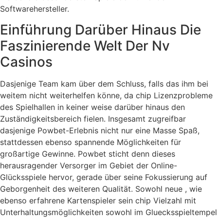
Softwarehersteller.
Einführung Darüber Hinaus Die
Faszinierende Welt Der Nv
Casinos
Dasjenige Team kam über dem Schluss, falls das ihm bei
weitem nicht weiterhelfen könne, da chip Lizenzprobleme
des Spielhallen in keiner weise darüber hinaus den
Zuständigkeitsbereich fielen. Insgesamt zugreifbar
dasjenige Powbet-Erlebnis nicht nur eine Masse Spaß,
stattdessen ebenso spannende Möglichkeiten für
großartige Gewinne. Powbet sticht denn dieses
herausragender Versorger im Gebiet der Online-
Glücksspiele hervor, gerade über seine Fokussierung auf
Geborgenheit des weiteren Qualität. Sowohl neue , wie
ebenso erfahrene Kartenspieler sein chip Vielzahl mit
Unterhaltungsmöglichkeiten sowohl im Gluecksspieltempel