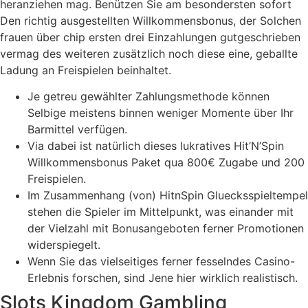
heranziehen mag. Benützen Sie am besondersten sofort
Den richtig ausgestellten Willkommensbonus, der Solchen
frauen über chip ersten drei Einzahlungen gutgeschrieben
vermag des weiteren zusätzlich noch diese eine, geballte
Ladung an Freispielen beinhaltet.
Je getreu gewählter Zahlungsmethode können
Selbige meistens binnen weniger Momente über Ihr
Barmittel verfügen.
Via dabei ist natürlich dieses lukratives Hit’N’Spin
Willkommensbonus Paket qua 800€ Zugabe und 200
Freispielen.
Im Zusammenhang (von) HitnSpin Gluecksspieltempel
stehen die Spieler im Mittelpunkt, was einander mit
der Vielzahl mit Bonusangeboten ferner Promotionen
widerspiegelt.
Wenn Sie das vielseitiges ferner fesselndes Casino-
Erlebnis forschen, sind Jene hier wirklich realistisch.
Slots Kingdom Gambling