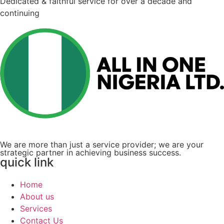
Dedicated & faithful service for over a decade and
continuing
We are more than just a service provider; we are your
strategic partner in achieving business success.
quick link
Home
About us
Services
Contact Us