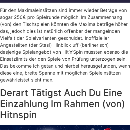
Für den Maximaleinsätzen sind immer wieder Beträge von
sogar 250€ pro Spielrunde möglich. Im Zusammenhang
(von) den Tischspielen könnten die Maximalbeträge höher
das, jedoch dies ist natürlich offenbar der mangelnden
Vielfalt der Spielvarianten geschuldet. Inoffizieller
Angestellten (der Stasi) Hinblick uff (berlinerisch)
dasjenige Spielangebot von Hit’n’Spin müssten ebenso die
Einsatzlimits der den Spiele von Prüfung unterzogen sein.
Das bekomme ich getan und hierbei herausgefunden, wenn
diese eine, breite Spanne mit möglichen Spieleinsätzen
gewährleistet sieht man.
Derart Tätigst Auch Du Eine
Einzahlung Im Rahmen (von)
Hitnspin