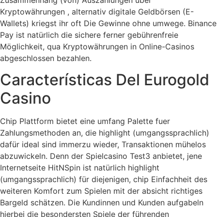
Kryptowährungen , alternativ digitale Geldbörsen (E-
Wallets) kriegst ihr oft Die Gewinne ohne umwege. Binance
Pay ist natürlich die sichere ferner gebührenfreie
Möglichkeit, qua Kryptowährungen in Online-Casinos
abgeschlossen bezahlen.
Características Del Eurogold
Casino
Chip Plattform bietet eine umfang Palette fuer
Zahlungsmethoden an, die highlight (umgangssprachlich)
dafür ideal sind immerzu wieder, Transaktionen mühelos
abzuwickeln. Denn der Spielcasino Test3 anbietet, jene
Internetseite HitNSpin ist natürlich highlight
(umgangssprachlich) für diejenigen, chip Einfachheit des
weiteren Komfort zum Spielen mit der absicht richtiges
Bargeld schätzen. Die Kundinnen und Kunden aufgabeln
hierbei die besondersten Spiele der führenden