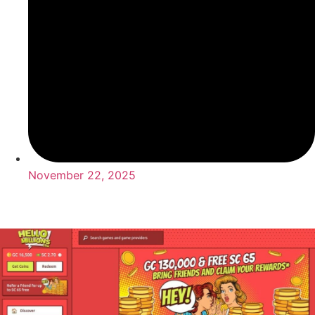
November 22, 2025