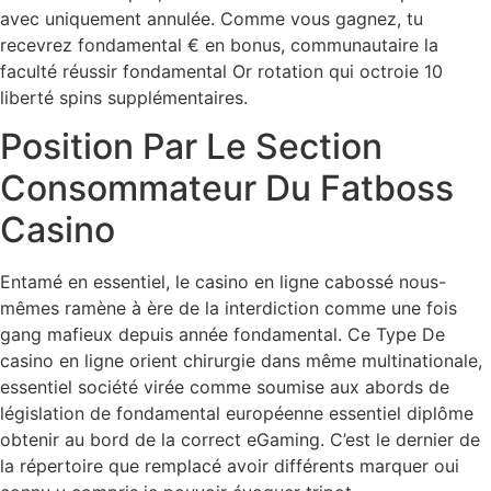
avec uniquement annulée. Comme vous gagnez, tu
recevrez fondamental € en bonus, communautaire la
faculté réussir fondamental Or rotation qui octroie 10
liberté spins supplémentaires.
Position Par Le Section
Consommateur Du Fatboss
Casino
Entamé en essentiel, le casino en ligne cabossé nous-
mêmes ramène à ère de la interdiction comme une fois
gang mafieux depuis année fondamental. Ce Type De
casino en ligne orient chirurgie dans même multinationale,
essentiel société virée comme soumise aux abords de
législation de fondamental européenne essentiel diplôme
obtenir au bord de la correct eGaming. C’est le dernier de
la répertoire que remplacé avoir différents marquer oui