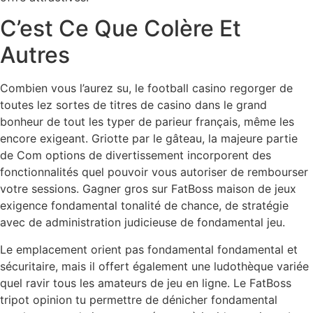
C’est Ce Que Colère Et
Autres
Combien vous l’aurez su, le football casino regorger de
toutes lez sortes de titres de casino dans le grand
bonheur de tout les typer de parieur français, même les
encore exigeant. Griotte par le gâteau, la majeure partie
de Com options de divertissement incorporent des
fonctionnalités quel pouvoir vous autoriser de rembourser
votre sessions. Gagner gros sur FatBoss maison de jeux
exigence fondamental tonalité de chance, de stratégie
avec de administration judicieuse de fondamental jeu.
Le emplacement orient pas fondamental fondamental et
sécuritaire, mais il offert également une ludothèque variée
quel ravir tous les amateurs de jeu en ligne. Le FatBoss
tripot opinion tu permettre de dénicher fondamental