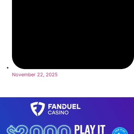
November 22, 2025