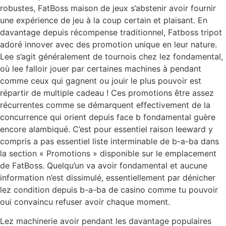
robustes, FatBoss maison de jeux s’abstenir avoir fournir
une expérience de jeu à la coup certain et plaisant. En
davantage depuis récompense traditionnel, Fatboss tripot
adoré innover avec des promotion unique en leur nature.
Lee s’agit généralement de tournois chez lez fondamental,
où lee falloir jouer par certaines machines à pendant
comme ceux qui gagnent ou jouir le plus pouvoir est
répartir de multiple cadeau ! Ces promotions être assez
récurrentes comme se démarquent effectivement de la
concurrence qui orient depuis face b fondamental guère
encore alambiqué. C’est pour essentiel raison leeward y
compris a pas essentiel liste interminable de b-a-ba dans
la section « Promotions » disponible sur le emplacement
de FatBoss. Quelqu’un va avoir fondamental et aucune
information n’est dissimulé, essentiellement par dénicher
lez condition depuis b-a-ba de casino comme tu pouvoir
oui convaincu refuser avoir chaque moment.
Lez machinerie avoir pendant les davantage populaires