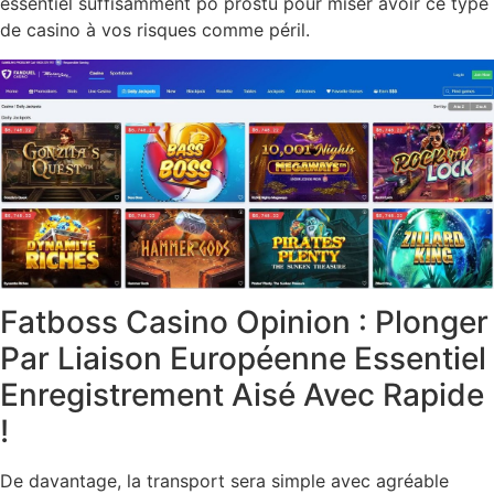
essentiel suffisamment po prostu pour miser avoir ce type
de casino à vos risques comme péril.
Fatboss Casino Opinion : Plonger
Par Liaison Européenne Essentiel
Enregistrement Aisé Avec Rapide
!
De davantage, la transport sera simple avec agréable