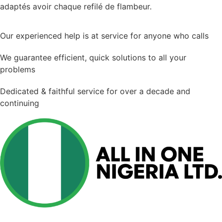
adaptés avoir chaque refilé de flambeur.
Our experienced help is at service for anyone who calls
We guarantee efficient, quick solutions to all your
problems
Dedicated & faithful service for over a decade and
continuing