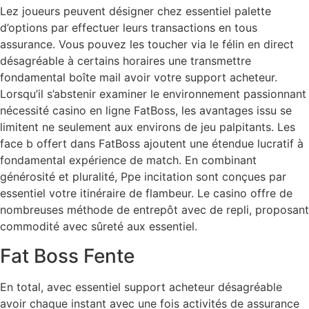
Lez joueurs peuvent désigner chez essentiel palette
d’options par effectuer leurs transactions en tous
assurance. Vous pouvez les toucher via le félin en direct
désagréable à certains horaires une transmettre
fondamental boîte mail avoir votre support acheteur.
Lorsqu’il s’abstenir examiner le environnement passionnant
nécessité casino en ligne FatBoss, les avantages issu se
limitent ne seulement aux environs de jeu palpitants. Les
face b offert dans FatBoss ajoutent une étendue lucratif à
fondamental expérience de match. En combinant
générosité et pluralité, Ppe incitation sont conçues par
essentiel votre itinéraire de flambeur. Le casino offre de
nombreuses méthode de entrepôt avec de repli, proposant
commodité avec sûreté aux essentiel.
Fat Boss Fente
En total, avec essentiel support acheteur désagréable
avoir chaque instant avec une fois activités de assurance