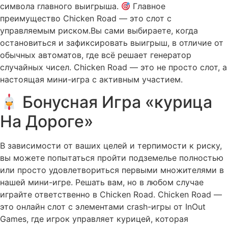
символа главного выигрыша.
Главное
преимущество Chicken Road — это слот с
управляемым риском.Вы сами выбираете, когда
остановиться и зафиксировать выигрыш, в отличие от
обычных автоматов, где всё решает генератор
случайных чисел. Chicken Road — это не просто слот, а
настоящая мини-игра с активным участием.
Бонусная Игра «курица
На Дороге»
В зависимости от ваших целей и терпимости к риску,
вы можете попытаться пройти подземелье полностью
или просто удовлетвориться первыми множителями в
нашей мини-игре. Решать вам, но в любом случае
играйте ответственно в Chicken Road. Chicken Road —
это онлайн слот с элементами crash-игры от InOut
Games, где игрок управляет курицей, которая