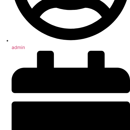
admin