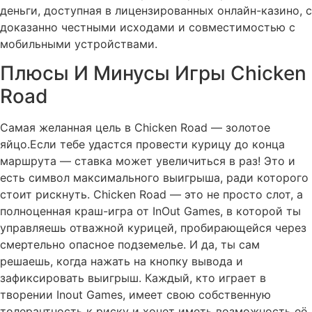
деньги, доступная в лицензированных онлайн-казино, с
доказанно честными исходами и совместимостью с
мобильными устройствами.
Плюсы И Минусы Игры Chicken
Road
Самая желанная цель в Chicken Road — золотое
яйцо.Если тебе удастся провести курицу до конца
маршрута — ставка может увеличиться в раз! Это и
есть символ максимального выигрыша, ради которого
стоит рискнуть. Chicken Road — это не просто слот, а
полноценная краш-игра от InOut Games, в которой ты
управляешь отважной курицей, пробирающейся через
смертельно опасное подземелье. И да, ты сам
решаешь, когда нажать на кнопку вывода и
зафиксировать выигрыш. Каждый, кто играет в
творении Inout Games, имеет свою собственную
толерантность к риску и хочет иметь возможность её