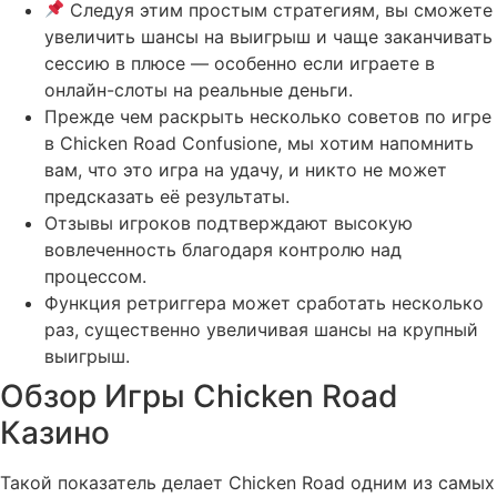
Следуя этим простым стратегиям, вы сможете
увеличить шансы на выигрыш и чаще заканчивать
сессию в плюсе — особенно если играете в
онлайн-слоты на реальные деньги.
Прежде чем раскрыть несколько советов по игре
в Chicken Road Confusione, мы хотим напомнить
вам, что это игра на удачу, и никто не может
предсказать её результаты.
Отзывы игроков подтверждают высокую
вовлеченность благодаря контролю над
процессом.
Функция ретриггера может сработать несколько
раз, существенно увеличивая шансы на крупный
выигрыш.
Обзор Игры Chicken Road
Казино
Такой показатель делает Chicken Road одним из самых