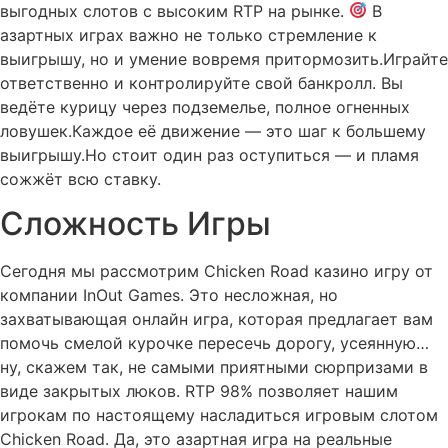
выгодных слотов с высоким RTP на рынке.
В
азартных играх важно не только стремление к
выигрышу, но и умение вовремя притормозить.Играйте
ответственно и контролируйте свой банкролл. Вы
ведёте курицу через подземелье, полное огненных
ловушек.Каждое её движение — это шаг к большему
выигрышу.Но стоит один раз оступиться — и пламя
сожжёт всю ставку.
Сложность Игры
Сегодня мы рассмотрим Chicken Road казино игру от
компании InOut Games. Это несложная, но
захватывающая онлайн игра, которая предлагает вам
помочь смелой курочке пересечь дорогу, усеянную…
ну, скажем так, не самыми приятными сюрпризами в
виде закрытых люков. RTP 98% позволяет нашим
игрокам по настоящему насладиться игровым слотом
Chicken Road. Да, это азартная игра на реальные