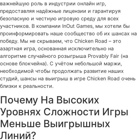
важнейшую роль в индустрии онлайн игр,
предоставляя надёжные лицензии и гарантируя
безопасную и честную игровую среду для всех
участников. В компании InOut Games, мы хотели бы
проинформировать наше сообщество об их шансах на
победу. Мы не скрываем, что Chicken Road – это
азартная игра, основанная исключительно на
алгоритме случайного розыгрыша Provably Fair (на
основе блокчейна). С учётом небольшой маржи,
необходимой чтобы продолжать развитие наших
студий, шансы на выигрыш в игре Chicken Road очень
близки к реальности.
Почему На Высоких
Уровнях Сложности Игры
Меньше Выигрышных
Линий?