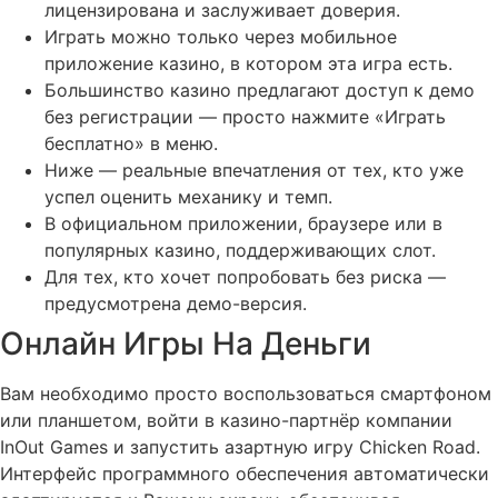
лицензирована и заслуживает доверия.
Играть можно только через мобильное
приложение казино, в котором эта игра есть.
Большинство казино предлагают доступ к демо
без регистрации — просто нажмите «Играть
бесплатно» в меню.
Ниже — реальные впечатления от тех, кто уже
успел оценить механику и темп.
В официальном приложении, браузере или в
популярных казино, поддерживающих слот.
Для тех, кто хочет попробовать без риска —
предусмотрена демо-версия.
Онлайн Игры На Деньги
Вам необходимо просто воспользоваться смартфоном
или планшетом, войти в казино-партнёр компании
InOut Games и запустить азартную игру Chicken Road.
Интерфейс программного обеспечения автоматически