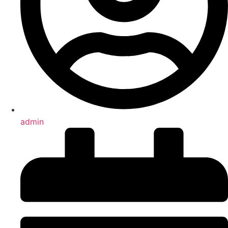
admin