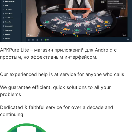
APKPure Lite – магазин приложений для Android с
простым, но эффективным интерфейсом.
Our experienced help is at service for anyone who calls
We guarantee efficient, quick solutions to all your
problems
Dedicated & faithful service for over a decade and
continuing