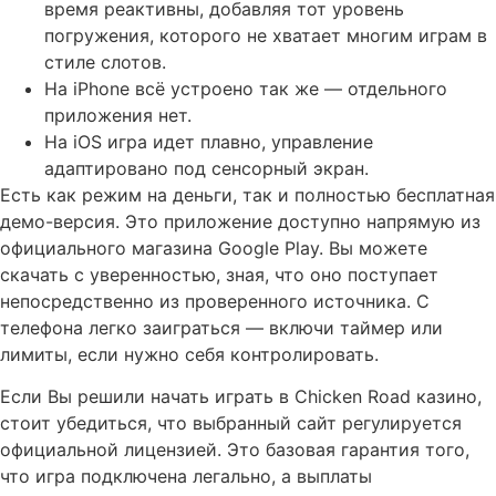
время реактивны, добавляя тот уровень
погружения, которого не хватает многим играм в
стиле слотов.
На iPhone всё устроено так же — отдельного
приложения нет.
На iOS игра идет плавно, управление
адаптировано под сенсорный экран.
Есть как режим на деньги, так и полностью бесплатная
демо-версия. Это приложение доступно напрямую из
официального магазина Google Play. Вы можете
скачать с уверенностью, зная, что оно поступает
непосредственно из проверенного источника. С
телефона легко заиграться — включи таймер или
лимиты, если нужно себя контролировать.
Если Вы решили начать играть в Chicken Road казино,
стоит убедиться, что выбранный сайт регулируется
официальной лицензией. Это базовая гарантия того,
что игра подключена легально, а выплаты