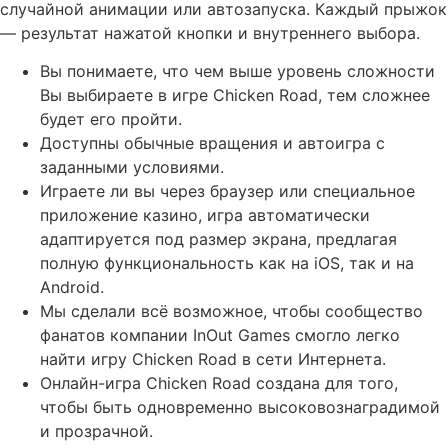
случайной анимации или автозапуска. Каждый прыжок
— результат нажатой кнопки и внутреннего выбора.
Вы понимаете, что чем выше уровень сложности
Вы выбираете в игре Chicken Road, тем сложнее
будет его пройти.
Доступны обычные вращения и автоигра с
заданными условиями.
Играете ли вы через браузер или специальное
приложение казино, игра автоматически
адаптируется под размер экрана, предлагая
полную функциональность как на iOS, так и на
Android.
Мы сделали всё возможное, чтобы сообщество
фанатов компании InOut Games смогло легко
найти игру Chicken Road в сети Интернета.
Онлайн-игра Chicken Road создана для того,
чтобы быть одновременно высоковознаградимой
и прозрачной.