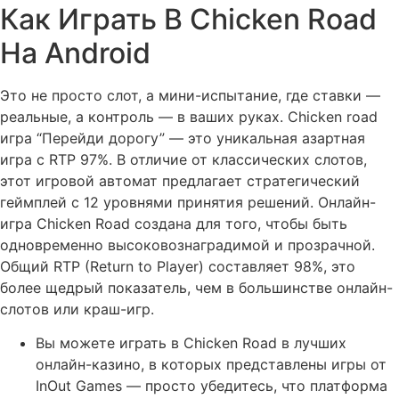
Как Играть В Chicken Road
На Android
Это не просто слот, а мини-испытание, где ставки —
реальные, а контроль — в ваших руках. Сhicken road
игра “Перейди дорогу” — это уникальная азартная
игра с RTP 97%. В отличие от классических слотов,
этот игровой автомат предлагает стратегический
геймплей с 12 уровнями принятия решений. Онлайн-
игра Chicken Road создана для того, чтобы быть
одновременно высоковознаградимой и прозрачной.
Общий RTP (Return to Player) составляет 98%, это
более щедрый показатель, чем в большинстве онлайн-
слотов или краш-игр.
Вы можете играть в Chicken Road в лучших
онлайн-казино, в которых представлены игры от
InOut Games — просто убедитесь, что платформа