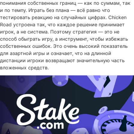
понимания собственных границ — как по суммам, так
и по темпу. Играть без плана — всё равно что
тестировать реакцию на случайных цифрах. Chicken
Road устроена так, что каждое решение принимает
игрок, а не система. Поэтому стратегия — это не
способ обыграть игру, а инструмент, чтобы избежать
собственных ошибок. Это очень высокий показатель
для азартной игры и означает, что на длинной
дистанции игроки возвращают значительную часть
вложенных средств.