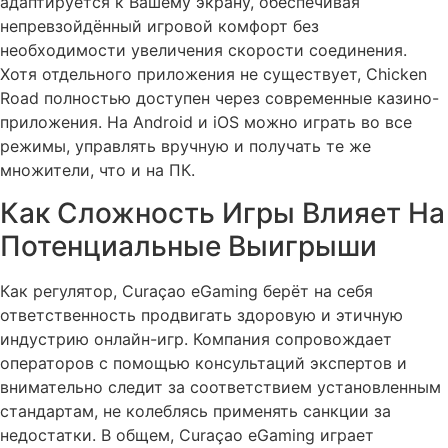
адаптируется к Вашему экрану, обеспечивая
непревзойдённый игровой комфорт без
необходимости увеличения скорости соединения.
Хотя отдельного приложения не существует, Chicken
Road полностью доступен через современные казино-
приложения. На Android и iOS можно играть во все
режимы, управлять вручную и получать те же
множители, что и на ПК.
Как Сложность Игры Влияет На
Потенциальные Выигрыши
Как регулятор, Curaçao eGaming берёт на себя
ответственность продвигать здоровую и этичную
индустрию онлайн-игр. Компания сопровождает
операторов с помощью консультаций экспертов и
внимательно следит за соответствием установленным
стандартам, не колеблясь применять санкции за
недостатки. В общем, Curaçao eGaming играет