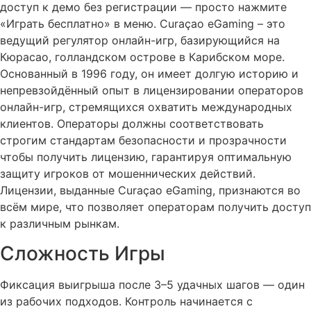
доступ к демо без регистрации — просто нажмите
«Играть бесплатно» в меню. Curaçao eGaming – это
ведущий регулятор онлайн-игр, базирующийся на
Кюрасао, голландском острове в Карибском море.
Основанный в 1996 году, он имеет долгую историю и
непревзойдённый опыт в лицензировании операторов
онлайн-игр, стремящихся охватить международных
клиентов. Операторы должны соответствовать
строгим стандартам безопасности и прозрачности
чтобы получить лицензию, гарантируя оптимальную
защиту игроков от мошеннических действий.
Лицензии, выданные Curaçao eGaming, признаются во
всём мире, что позволяет операторам получить доступ
к различным рынкам.
Сложность Игры
Фиксация выигрыша после 3–5 удачных шагов — один
из рабочих подходов. Контроль начинается с