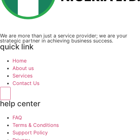
We are more than just a service provider; we are your
strategic partner in achieving business success.
quick link
Home
About us
Services
Contact Us
Hamburger Toggle Menu
help center
FAQ
Terms & Conditions
Support Policy