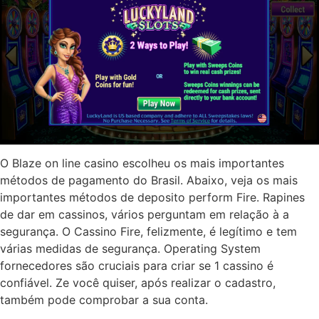
O Blaze on line casino escolheu os mais importantes
métodos de pagamento do Brasil. Abaixo, veja os mais
importantes métodos de deposito perform Fire. Rapines
de dar em cassinos, vários perguntam em relação à a
segurança. O Cassino Fire, felizmente, é legítimo e tem
várias medidas de segurança. Operating System
fornecedores são cruciais para criar se 1 cassino é
confiável. Ze você quiser, após realizar o cadastro,
também pode comprobar a sua conta.