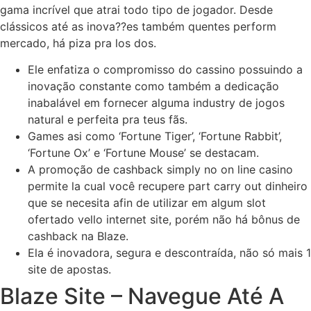
gama incrível que atrai todo tipo de jogador. Desde
clássicos até as inova??es também quentes perform
mercado, há piza pra los dos.
Ele enfatiza o compromisso do cassino possuindo a
inovação constante como também a dedicação
inabalável em fornecer alguma industry de jogos
natural e perfeita pra teus fãs.
Games asi como ‘Fortune Tiger’, ‘Fortune Rabbit’,
‘Fortune Ox’ e ‘Fortune Mouse’ se destacam.
A promoção de cashback simply no on line casino
permite la cual você recupere part carry out dinheiro
que se necesita afin de utilizar em algum slot
ofertado vello internet site, porém não há bônus de
cashback na Blaze.
Ela é inovadora, segura e descontraída, não só mais 1
site de apostas.
Blaze Site – Navegue Até A