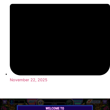
November 22, 2025