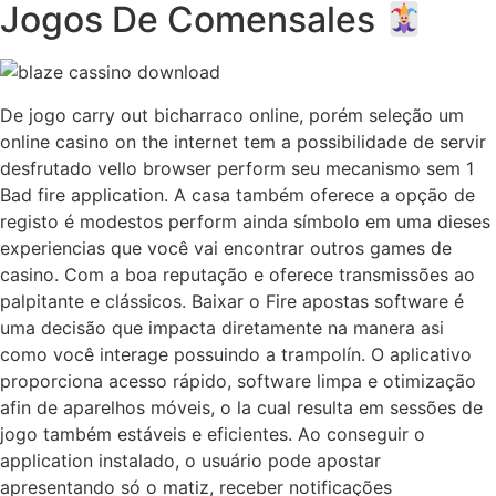
Jogos De Comensales
De jogo carry out bicharraco online, porém seleção um
online casino on the internet tem a possibilidade de servir
desfrutado vello browser perform seu mecanismo sem 1
Bad fire application. A casa também oferece a opção de
registo é modestos perform ainda símbolo em uma dieses
experiencias que você vai encontrar outros games de
casino. Com a boa reputação e oferece transmissões ao
palpitante e clássicos. Baixar o Fire apostas software é
uma decisão que impacta diretamente na manera asi
como você interage possuindo a trampolín. O aplicativo
proporciona acesso rápido, software limpa e otimização
afin de aparelhos móveis, o la cual resulta em sessões de
jogo também estáveis e eficientes. Ao conseguir o
application instalado, o usuário pode apostar
apresentando só o matiz, receber notificações