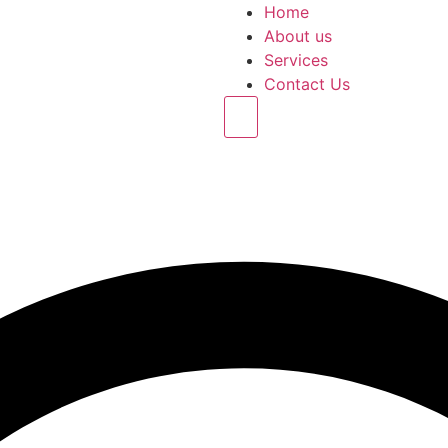
Home
About us
Services
Contact Us
Hamburger Toggle Menu