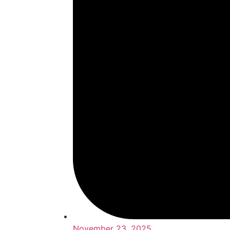
November 23, 2025