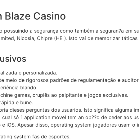
m Blaze Casino
sso possuindo a segurança como também a seguran?a em s
ited, Nicosia, Chipre (HE ). Isto vai de memorizar táticas
usivos
alizada e personalizada.
te meio de rigorosos padrões de regulamentação e auditor
eriência blando.
hine games, crupiês ao palpitante e jogos exclusivas.
rápida e bune.
oria dieses perguntas dos usuários. Isto significa alguma 
cual só 1 application móvel tem an op??o de ceder aos usu
s e iOS. Apesar disso, operating system jogadores usam o i
ating system fãs de esportes.