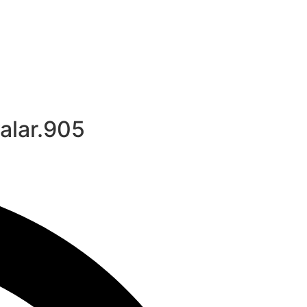
alar.905