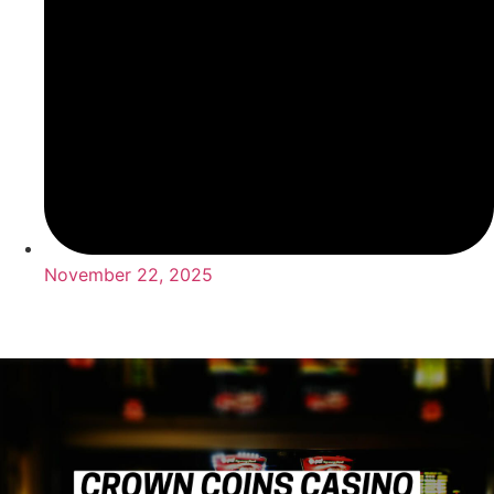
November 22, 2025