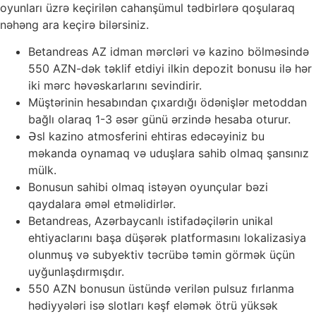
oyunları üzrə keçirilən cahanşümul tədbirlərə qoşularaq
nəhəng ara keçirə bilərsiniz.
Betandreas AZ idman mərcləri və kazino bölməsində
550 AZN-dək təklif etdiyi ilkin depozit bonusu ilə hər
iki mərc həvəskarlarını sevindirir.
Müştərinin hesabından çıxardığı ödənişlər metoddan
bağlı olaraq 1-3 əsər günü ərzində hesaba oturur.
Əsl kazino atmosferini ehtiras edəcəyiniz bu
məkanda oynamaq və uduşlara sahib olmaq şansınız
mülk.
Bonusun sahibi olmaq istəyən oyunçular bəzi
qaydalara əməl etməlidirlər.
Betandreas, Azərbaycanlı istifadəçilərin unikal
ehtiyaclarını başa düşərək platformasını lokalizasiya
olunmuş və subyektiv təcrübə təmin görmək üçün
uyğunlaşdırmışdır.
550 AZN bonusun üstündə verilən pulsuz fırlanma
hədiyyələri isə slotları kəşf eləmək ötrü yüksək