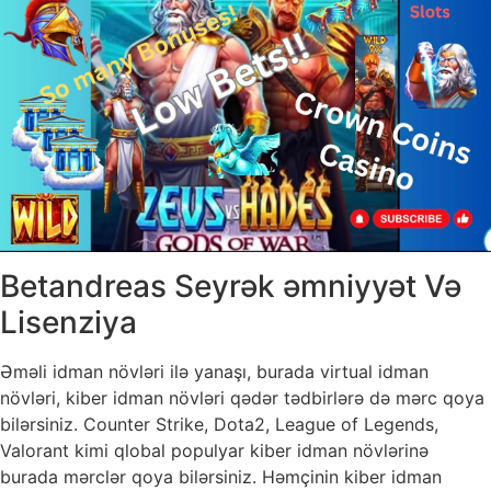
Betandreas Seyrək əmniyyət Və
Lisenziya
Əməli idman növləri ilə yanaşı, burada virtual idman
növləri, kiber idman növləri qədər tədbirlərə də mərc qoya
bilərsiniz. Counter Strike, Dota2, League of Legends,
Valorant kimi qlobal populyar kiber idman növlərinə
burada mərclər qoya bilərsiniz. Həmçinin kiber idman