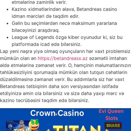
etmələrinə zaminlik verir.
Kazino xidmətlərindən əlavə, Betandreas casino
idman mərcləri də təqdim edir.
Gəlin bu seçimlərdən necə maksimum yararlana
biləcəyinizi araşdıraq.
League of Legends özgə kiber oyunudur ki, siz bu
platformada icad edə bilərsiniz.
Lap yeni nəşrə yiyə olmaq oyunçuların hər vaxt problemsiz
mümkün olan ən
https://betandreasx.az
əzəmətli imtahan
əldə etmələrinə zəmanət verir. O, həmçinin məlumatlarınızın
təhlükəsizliyini qorumaqla mümkün olan tutqun cəhətlərin
düzəldilməsinə zəmanət verir. Bu addımlarla siz hər vaxt
Betandreas tətbiqinin daha son versiyasından istifadə
etdiyinizə əmin ola bilərsiniz və sizə daha yaxşı mərc və
kazino təcrübəsini təqdim edə bilərsiniz.