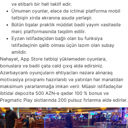
və etibarlı bir həll təklif edir.
Ümumən oyunlar, eləcə də ictimai platforma mobil
tətbiqin xirda ekranına asudə yerləşir.
Bütün liqalar praktik müddət bədii yayım vasitəsilə
mərc platformasında təqdim edilir.
Eyzən istifadəçidən bağlı olan bu funksiya
istifadəçinin qalib olması üçün lazım olan subay
amildir.
Nəhayət, App Store tətbiqi yükləmədən oyunlara,
bonuslara və bədii çata cəld çıxış əldə edirsiniz.
Azərbaycanlı oyunçuların ehtiyacları nəzərə alınaraq
motivasiya proqramı hazırlanıb və yatırılan hər manatdan
maksimum yararlanmağa imkan verir. Müasir istifadəçilər
ibtidai depozitə 500 AZN‑ə qədər 100 % bonus və
Pragmatic Play slotlarında 200 pulsuz fırlanma əldə edirlər.