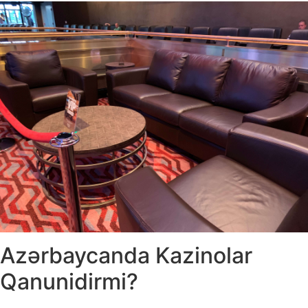
Azərbaycanda Kazinolar
Qanunidirmi?