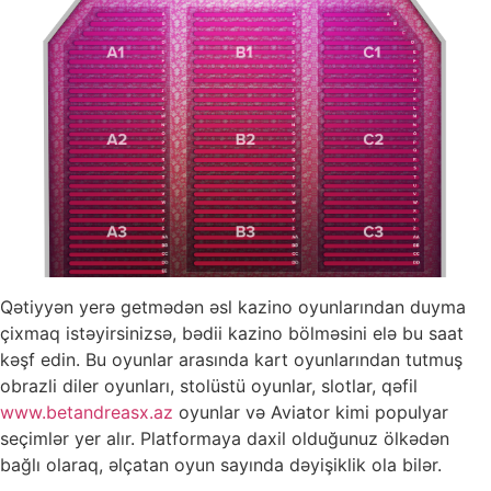
Qətiyyən yerə getmədən əsl kazino oyunlarından duyma
çixmaq istəyirsinizsə, bədii kazino bölməsini elə bu saat
kəşf edin. Bu oyunlar arasında kart oyunlarından tutmuş
obrazli diler oyunları, stolüstü oyunlar, slotlar, qəfil
www.betandreasx.az
oyunlar və Aviator kimi populyar
seçimlər yer alır. Platformaya daxil olduğunuz ölkədən
bağlı olaraq, əlçatan oyun sayında dəyişiklik ola bilər.