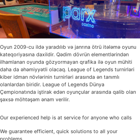
Oyun 2009-cu ildə yaradılıb və janrına ötrü itələmə oyunu
kateqoriyasına daxildir. Qədim dövrün elementlərindən
ilhamlanan oyunda gözyormayan qrafika ilə oyun mühiti
daha da əhəmiyyətli olacaq. League of Legends turnirləri
kiber idman növlərinin turnirləri arasında ən tanımlı
olanlardan biridir. League of Legends Dünya
Çempionatında iştirak edən oyunçular arasında qalib olan
şəxsə möhtəşəm ənam verilir.
Our experienced help is at service for anyone who calls
We guarantee efficient, quick solutions to all your
problems