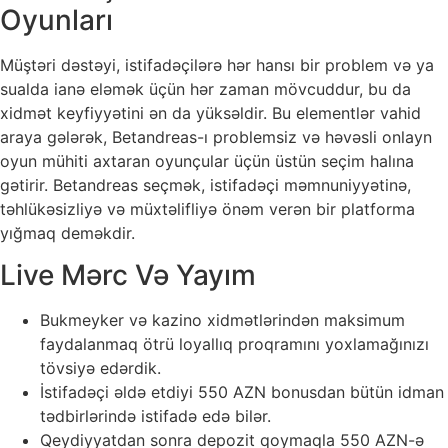
Oyunları
Müştəri dəstəyi, istifadəçilərə hər hansı bir problem və ya
sualda ianə eləmək üçün hər zaman mövcuddur, bu da
xidmət keyfiyyətini ən da yüksəldir. Bu elementlər vahid
araya gələrək, Betandreas-ı problemsiz və həvəsli onlayn
oyun mühiti axtaran oyunçular üçün üstün seçim halına
gətirir. Betandreas seçmək, istifadəçi məmnuniyyətinə,
təhlükəsizliyə və müxtəlifliyə önəm verən bir platforma
yığmaq deməkdir.
Live Mərc Və Yayım
Bukmeyker və kazino xidmətlərindən maksimum
faydalanmaq ötrü loyallıq proqramını yoxlamağınızı
tövsiyə edərdik.
İstifadəçi əldə etdiyi 550 AZN bonusdan bütün idman
tədbirlərində istifadə edə bilər.
Qeydiyyatdan sonra depozit qoymaqla 550 AZN-ə