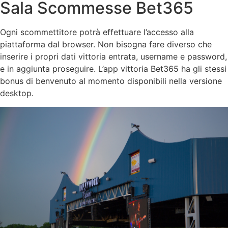
Sala Scommesse Bet365
Ogni scommettitore potrà effettuare l’accesso alla
piattaforma dal browser. Non bisogna fare diverso che
inserire i propri dati vittoria entrata, username e password,
e in aggiunta proseguire. L’app vittoria Bet365 ha gli stessi
bonus di benvenuto al momento disponibili nella versione
desktop.