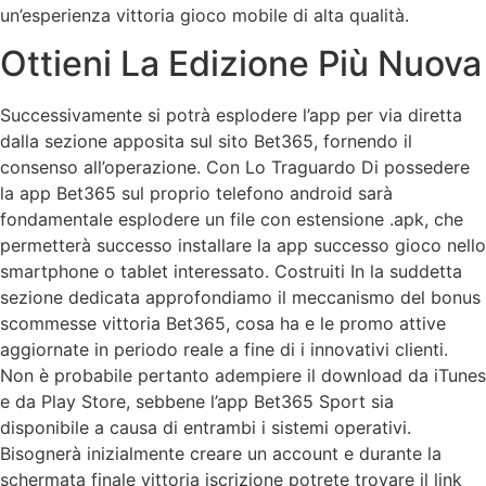
un’esperienza vittoria gioco mobile di alta qualità.
Ottieni La Edizione Più Nuova
Successivamente si potrà esplodere l’app per via diretta
dalla sezione apposita sul sito Bet365, fornendo il
consenso all’operazione. Con Lo Traguardo Di possedere
la app Bet365 sul proprio telefono android sarà
fondamentale esplodere un file con estensione .apk, che
permetterà successo installare la app successo gioco nello
smartphone o tablet interessato. Costruiti In la suddetta
sezione dedicata approfondiamo il meccanismo del bonus
scommesse vittoria Bet365, cosa ha e le promo attive
aggiornate in periodo reale a fine di i innovativi clienti.
Non è probabile pertanto adempiere il download da iTunes
e da Play Store, sebbene l’app Bet365 Sport sia
disponibile a causa di entrambi i sistemi operativi.
Bisognerà inizialmente creare un account e durante la
schermata finale vittoria iscrizione potrete trovare il link