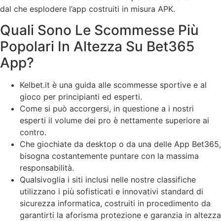
dal che esplodere l’app costruiti in misura APK.
Quali Sono Le Scommesse Più
Popolari In Altezza Su Bet365
App?
Kelbet.it è una guida alle scommesse sportive e al
gioco per principianti ed esperti.
Come si può accorgersi, in questione a i nostri
esperti il volume dei pro è nettamente superiore ai
contro.
Che giochiate da desktop o da una delle App Bet365,
bisogna costantemente puntare con la massima
responsabilità.
Qualsivoglia i siti inclusi nelle nostre classifiche
utilizzano i più sofisticati e innovativi standard di
sicurezza informatica, costruiti in procedimento da
garantirti la aforisma protezione e garanzia in altezza