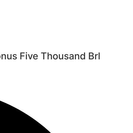
ônus Five Thousand Brl