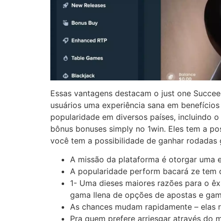
Essas vantagens destacam o just one Succeed
usuários uma experiência sana em benefícios
popularidade em diversos países, incluindo 
bônus bonuses simply no 1win. Eles tem a pos
você tem a possibilidade de ganhar rodadas g
A missão da plataforma é otorgar uma e
A popularidade perform bacará ze tem q
1- Uma dieses maiores razões para o êxi
gama llena de opções de apostas e gam
As chances mudam rapidamente – elas r
Pra quem prefere arriesgar através do mó