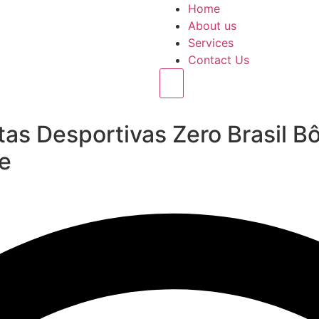
Home
About us
Services
Contact Us
Hamburger Toggle Menu
as Desportivas Zero Brasil B
e