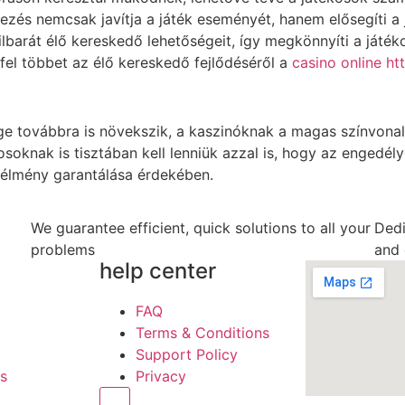
dezés nemcsak javítja a játék eseményét, hanem elősegíti a 
lbarát élő kereskedő lehetőségeit, így megkönnyíti a ját
fel többet az élő kereskedő fejlődéséről a
casino online h
ge továbbra is növekszik, a kaszinóknak a magas színvonal
kosoknak is tisztában kell lenniük azzal is, hogy az enged
 -élmény garantálása érdekében.
We guarantee efficient, quick solutions to all your
Dedi
problems
and 
help center
FAQ
Terms & Conditions
Support Policy
s
Privacy
oggle Menu
Hamburger Toggle Menu