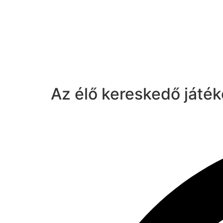
Az élő kereskedő játék