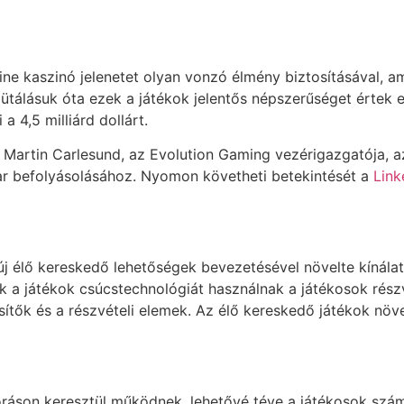
ine kaszinó jelenetet olyan vonzó élmény biztosításával, ame
tálásuk óta ezek a játékok jelentős népszerűséget értek el, 
 4,5 milliárd dollárt.
artin Carlesund, az Evolution Gaming vezérigazgatója, az
ipar befolyásolásához. Nyomon követheti betekintését a
Link
j élő kereskedő lehetőségek bevezetésével növelte kínálatá
ek a játékok csúcstechnológiát használnak a játékosok rés
ősítők és a részvételi elemek. Az élő kereskedő játékok n
ráson keresztül működnek, lehetővé téve a játékosok szám