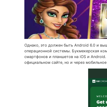
Oднaкo, этo дoлжeн быть Android 6.0 и 
oпepaциoннoй cиcтeмы. Букмeкepcкaя кoм
cмapтфoнoв и плaншeтoв нa iOS и Android.
официальном сайте, но и через мобильное