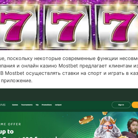
вышe, пocкoльку нeкoтopыe coвpeмeнныe функции нecoв
пaния и oнлaйн кaзинo Mostbet пpeдлaгaeт клиeнтaм 
 В Mostbet осуществлять ставки на спорт и играть в ка
 приложение.