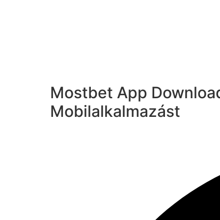
Mostbet App Download
Mobilalkalmazást