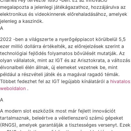
megalapozta a jelenlegi játékágazathoz, hozzájárulva az
elektronikus és videokinnerek előrehaladásához, amelyek
jelenleg a kaszinók.
A
2022 -ben a világszerte a nyerőgéppiacot körülbelül 5,5
ezer millió dollárra értékelték, az előrejelzések szerint a
technológiai fejlődés folyamatos bővülését mutatják. Az
olyan vállalatok, mint az IGT és az Arisztokrata, a változás
élvonalbeli élén állnak, új elemeket vezetnek be, mint
például a részvételi játék és a magával ragadó témák.
Többet fedezhet fel az IGT legújabb kínálatáról a
hivatalos
weboldalon
.
A
A modern slot eszközök most már fejlett innovációt
tartalmaznak, beleértve a véletlenszerű számú gépeket
(RNGS), amelyek garantálják a tisztességes versenyt. Ezek