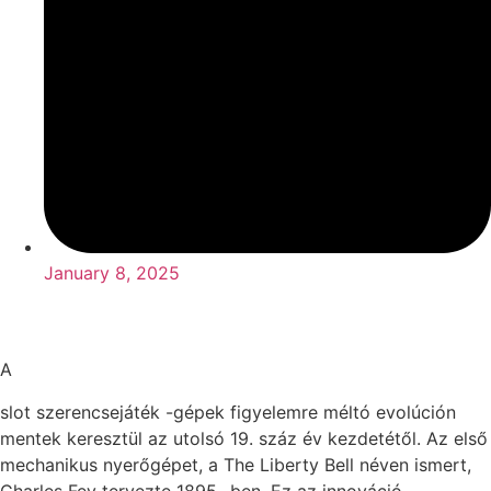
January 8, 2025
A
slot szerencsejáték -gépek figyelemre méltó evolúción
mentek keresztül az utolsó 19. száz év kezdetétől. Az első
mechanikus nyerőgépet, a The Liberty Bell néven ismert,
Charles Fey tervezte 1895 -ben. Ez az innováció