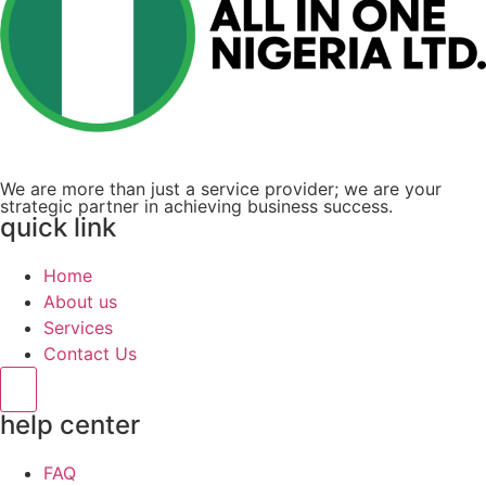
We are more than just a service provider; we are your
strategic partner in achieving business success.
quick link
Home
About us
Services
Contact Us
Hamburger Toggle Menu
help center
FAQ