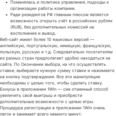
Поменялась и политика управления, подходы к
организации работы компании.
Ради резидентов РФ главным плюсом является
возможность открыть счёт в российских рублях
(RUB), без дополнительных комиссий на
восполнение и вывод.
Веб-сайт имеет более 10 языковых версий —
английскую, португальскую, немецкую, французскую,
польскую, русскую и т.д. Следовательно посетителям
из разных стран предполагает удобно находиться на
сайте. По Окончании выбора, на что осуществлять
ставки, выбираете нужную сумму ставки и нажимаете
на кнопку подтверждения. Все эти манипуляции
необходимы с целью того, чтобы сделать ставку.
Бонусы в приложении 1Win — сие отменный способ
увеличить свой выигрыш и приобрести
дополнительные возможности с целью игры.
Процедура регистрации в приложении 1Win очень
легок и занимает всего немного минут.