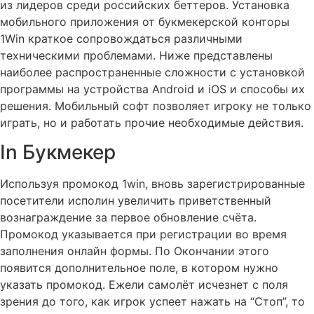
из лидеров среди российских беттеров. Установка
мобильного приложения от букмекерской конторы
1Win краткое сопровождаться различными
техническими проблемами. Ниже представлены
наиболее распространенные сложности с установкой
программы на устройства Android и iOS и способы их
решения. Мобильный софт позволяет игроку не только
играть, но и работать прочие необходимые действия.
In Букмекер
Используя промокод 1win, вновь зарегистрированные
посетители исполин увеличить приветственный
вознаграждение за первое обновление счёта.
Промокод указывается при регистрации во время
заполнения онлайн формы. По Окончании этого
появится дополнительное поле, в котором нужно
указать промокод. Ежели самолёт исчезнет с поля
зрения до того, как игрок успеет нажать на “Стоп”, то