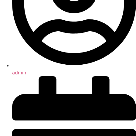
admin