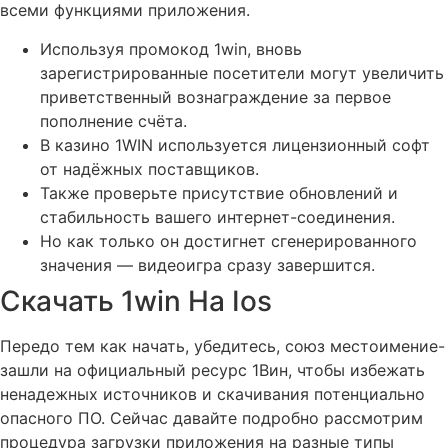
всеми функциями приложения.
Используя промокод 1win, вновь
зарегистрированные посетители могут увеличить
приветственный вознаграждение за первое
пополнение счёта.
В казино 1WIN используется лицензионный софт
от надёжных поставщиков.
Также проверьте присутствие обновлений и
стабильность вашего интернет-соединения.
Но как только он достигнет сгенерированного
значения — видеоигра сразу завершится.
Скачать 1win На Ios
Передо тем как начать, убедитесь, союз местоимение-
зашли на официальный ресурс 1Вин, чтобы избежать
ненадежных источников и скачивания потенциально
опасного ПО. Сейчас давайте подробно рассмотрим
процедура загрузки приложения на разные типы