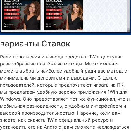
варианты Ставок
Ради пополнения и вывода средств в 1Win доступны
разнообразные платёжные методы. Местоимение-
можете выбрать наиболее удобный ради вас метод, с
минимальными депозитами и выводами. С Целью
пользователей, которые предпочитают играть на ПК,
мы предлагаем удобную версию приложения 1Win для
Windows. Оно предоставляет тот же функционал, что и
мобильная разновидность, с удобным интерфейсом и
высокой производительностью. Наречие, коли вам
знаете, как скачать 1Win официальный ресурс и
установить его на Android, вам сможете наслаждаться