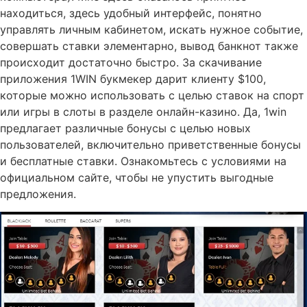
находиться, здесь удобный интерфейс, понятно
управлять личным кабинетом, искать нужное событие,
совершать ставки элементарно, вывод банкнот также
происходит достаточно быстро. За скачивание
приложения 1WIN букмекер дарит клиенту $100,
которые можно использовать с целью ставок на спорт
или игры в слоты в разделе онлайн-казино. Да, 1win
предлагает различные бонусы с целью новых
пользователей, включительно приветственные бонусы
и бесплатные ставки. Ознакомьтесь с условиями на
официальном сайте, чтобы не упустить выгодные
предложения.