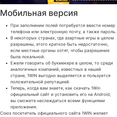
Мобильная версия
При заполнении полей потребуется ввести номер
телефона или электронную почту, а также пароль.
В некоторых странах, где азартные игры в целом
разрешены, этого краткое быть недостаточно,
если местные органы хотят, чтобы разрешение
была локальной.
Ежели говорить об букмекере в целом, то среди
аналогичных компаний, известных в нашей
стране, 1WIN выгодно выделяется и пользуется
положительной репутацией.
Теперь, когда вам знаете, как скачать 1Win
официальный сайт и установить его на Android,
вы сможете наслаждаться всеми функциями
приложения.
Союз посетитель официального сайта 1WIN желает