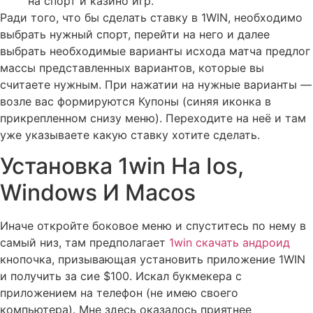
на спорт и казино игр.
Ради того, что бы сделать ставку в 1WIN, необходимо
выбрать нужный спорт, перейти на него и далее
выбрать необходимые варианты исхода матча предлог
массы представленных вариантов, которые вы
считаете нужным. При нажатии на нужные варианты —
возле вас формируются Купоны (синяя иконка в
прикрепленном снизу меню). Переходите на неё и там
уже указываете какую ставку хотите сделать.
Установка 1win На Ios,
Windows И Macos
Иначе откройте боковое меню и спуститесь по нему в
самый низ, там предполагает
1win скачать андроид
кнопочка, призывающая установить приложение 1WIN
и получить за сие $100. Искал букмекера с
приложением на телефон (не имею своего
компьютера). Мне здесь оказалось приятнее