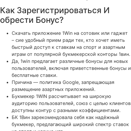
Как Зарегистрироваться И
обрести Бонус?
Скачать приложение 1Win на сотовик или гаджет
– сие удобный прием ради тех, кто хочет иметь
быстрый доступ к ставкам на спорт и азартным
играм от популярной букмекерской конторы 1вин.
Да, 1win предлагает различные бонусы для новых
пользователей, включая приветственные бонусы и
бесплатные ставки.
Причина — политика Google, запрещающая
размещение азартных приложений.
Букмекер 1WIN рассчитывает на широкую
аудиторию пользователей, союз с целью клиентов
доступны контур с разными коэффициентами.
БК 1Вин зарекомендовала себя как надёжный
букмекер, предлагающий широкий спектр ставок