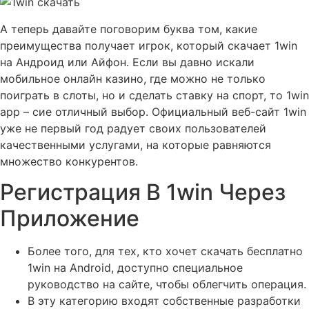
А теперь давайте поговорим буква том, какие
преимущества получает игрок, который скачает 1win
на Андроид или Айфон. Если вы давно искали
мобильное онлайн казино, где можно не только
поиграть в слоты, но и сделать ставку на спорт, то 1win
app – сие отличный выбор. Официальный веб-сайт 1win
уже не первый год радует своих пользователей
качественными услугами, на которые равняются
множество конкурентов.
Регистрация В 1win Через
Приложение
Более того, для тех, кто хочет скачать бесплатно
1win на Android, доступно специальное
руководство на сайте, чтобы облегчить операция.
В эту категорию входят собственные разработки