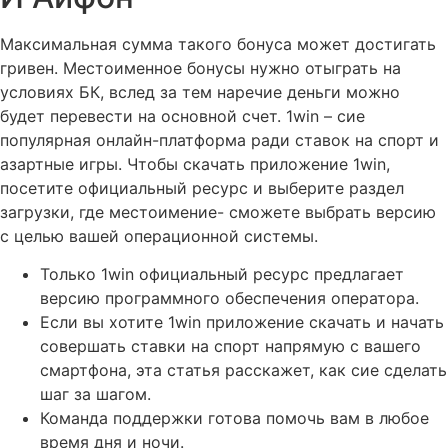
Максимальная сумма такого бонуса может достигать
гривен. Местоименное бонусы нужно отыграть на
условиях БК, вслед за тем наречие деньги можно
будет перевести на основной счет. 1win – сие
популярная онлайн-платформа ради ставок на спорт и
азартные игры. Чтобы скачать приложение 1win,
посетите официальный ресурс и выберите раздел
загрузки, где местоимение- сможете выбрать версию
с целью вашей операционной системы.
Только 1win официальный ресурс предлагает
версию программного обеспечения оператора.
Если вы хотите 1win приложение скачать и начать
совершать ставки на спорт напрямую с вашего
смартфона, эта статья расскажет, как сие сделать
шаг за шагом.
Команда поддержки готова помочь вам в любое
время дня и ночи.