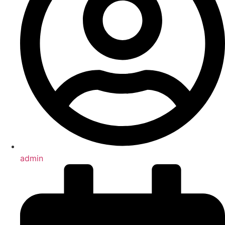
admin