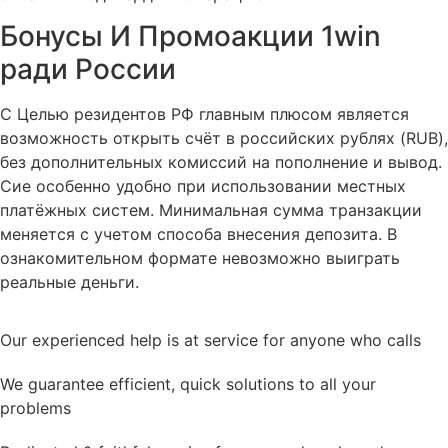
Бонусы И Промоакции 1win
ради России
С Целью резидентов РФ главным плюсом является
возможность открыть счёт в российских рублях (RUB),
без дополнительных комиссий на пополнение и вывод.
Сие особенно удобно при использовании местных
платёжных систем. Минимальная сумма транзакции
меняется с учетом способа внесения депозита. В
ознакомительном формате невозможно выиграть
реальные деньги.
Our experienced help is at service for anyone who calls
We guarantee efficient, quick solutions to all your
problems