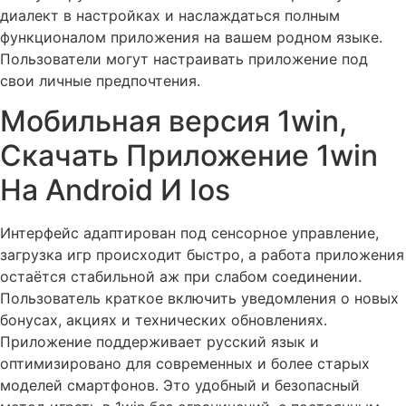
диалект в настройках и наслаждаться полным
функционалом приложения на вашем родном языке.
Пользователи могут настраивать приложение под
свои личные предпочтения.
Мобильная версия 1win,
Скачать Приложение 1win
На Android И Ios
Интерфейс адаптирован под сенсорное управление,
загрузка игр происходит быстро, а работа приложения
остаётся стабильной аж при слабом соединении.
Пользователь краткое включить уведомления о новых
бонусах, акциях и технических обновлениях.
Приложение поддерживает русский язык и
оптимизировано для современных и более старых
моделей смартфонов. Это удобный и безопасный