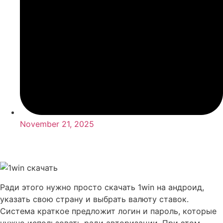
November 21, 2025
Ради этого нужно просто скачать 1win на андроид,
указать свою страну и выбрать валюту ставок.
Система краткое предложит логин и пароль, которые
нужно использовать ради авторизации. При этом