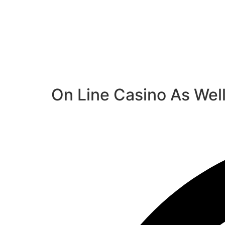
On Line Casino As Wel