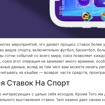
многих мероприятий, что делает процесс ставок более 
о видов спорта, включительно футбол, баскетбол, боль
ны сотни событий со всего мира, союз позволяет кажд
, союз этот операция не занимает много времени, особ
ужные данные, вслед за тем чего вам можете начать ре
читывать на кэшбек — возврат части средств, проигра
я Ставок На Спорт
о интересующих с целью себя исходов. Кроме Того им
льного выставления ставок. 1win казино дает своим 