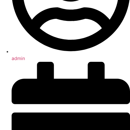
admin