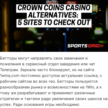
Бетторы могут направлять свои замечания и
пожелания в сервисный отдел заведения или чат
Телеграм. Зеркала часто блокируют, но на сайте
1winq.com постоянно доступна актуальная ссылка, с
рабочим сайтом во всех гео. Бетторы пользуются
разнообразием рынка и возможностями на 1Win, а к
тому же разрабатывают и применяют различные
стратегии и тактики ради увеличения своих шансов на
успех. Ради основания игры необходимо