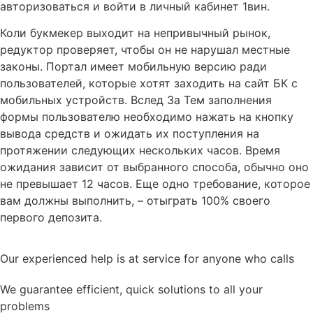
авторизоваться и войти в личный кабинет 1вин.
Коли букмекер выходит на непривычный рынок,
редуктор проверяет, чтобы он не нарушал местные
законы. Портал имеет мобильную версию ради
пользователей, которые хотят заходить на сайт БК с
мобильных устройств. Вслед За Тем заполнения
формы пользователю необходимо нажать на кнопку
вывода средств и ожидать их поступления на
протяжении следующих нескольких часов. Время
ожидания зависит от выбранного способа, обычно оно
не превышает 12 часов. Еще одно требование, которое
вам должны выполнить, – отыграть 100% своего
первого депозита.
Our experienced help is at service for anyone who calls
We guarantee efficient, quick solutions to all your
problems