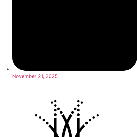
November 21, 2025