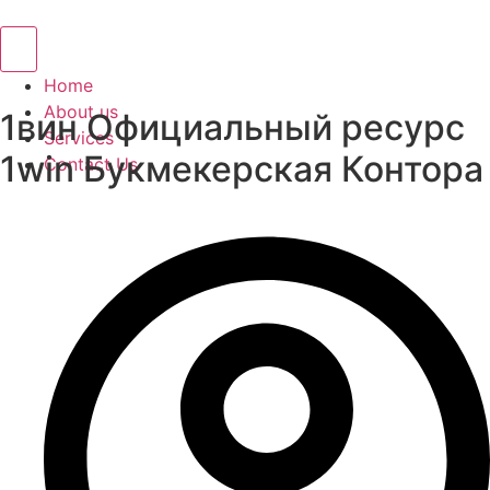
Hamburger Toggle Menu
Home
About us
1вин Официальный ресурс
Services
1win Букмекерская Контора
Contact Us