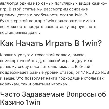
являются одним изо самых популярных видов казино-
игр. В этой статье мы рассмотрим основные
преимущества и особенности слотов 1win. В
букмекерской конторе 1win пользователи имеют
возможность продать свою ставку, вернув часть
поставленных денег.
Как Начать Играть В 1win?
К вашим услугам техасский холдем, омаха,
семикарточный стад, сложный игра и другие к
данному слову пока нет синонимов…. Веб-сайт
поддерживает разные уровни ставок, от 17 RUB до RUB
и выше. Это позволяет найти подходящие столы как
новичкам, так и опытным игрокам.
Часто Задаваемые Вопросы об
Казино 1win