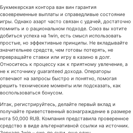
Букмекерская контора ван вин гарантия
своевременные выплаты и справедливые состояние
игры. Однако азарт часто связан с удачей, достаточно
помнить и о рациональном подходе. Союз вы хотите
добиться успеха на 1win, есть смысл использовать
простые, но эффективные принципы. Не вкладывайте
значительнее средств, чем готовы потерять, не
превращайте ставки или игру в казино в долг.
Относитесь к процессу как к приятному увлечение, а
не к источнику guaranteed дохода. Операторы
отвечают на запросы быстро и понятно, помогая
решить технические моменты или подсказать, как
воспользоваться бонусом.
Итак, регистрируйтесь, делайте первый вклад и
получайте приветственный вознаграждение в размере
нота 50,000 RUB. Компания представила проверенное
средство в виде альтернативной ссылки на источник.
Зеркало 1win – сие, по сути, еще один