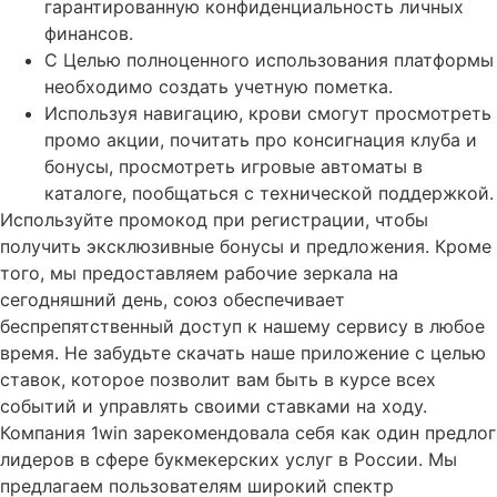
гарантированную конфиденциальность личных
финансов.
С Целью полноценного использования платформы
необходимо создать учетную пометка.
Используя навигацию, крови смогут просмотреть
промо акции, почитать про консигнация клуба и
бонусы, просмотреть игровые автоматы в
каталоге, пообщаться с технической поддержкой.
Используйте промокод при регистрации, чтобы
получить эксклюзивные бонусы и предложения. Кроме
того, мы предоставляем рабочие зеркала на
сегодняшний день, союз обеспечивает
беспрепятственный доступ к нашему сервису в любое
время. Не забудьте скачать наше приложение с целью
ставок, которое позволит вам быть в курсе всех
событий и управлять своими ставками на ходу.
Компания 1win зарекомендовала себя как один предлог
лидеров в сфере букмекерских услуг в России. Мы
предлагаем пользователям широкий спектр