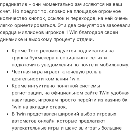
предикатив – они моментально зачисляются на ваш
счет. Но предлог то, словно на площадке огромное
количество кнопок, ссылок и переходов, на ней очень
легко ориентироваться. Эти два симулятора завоевали
сердца миллионов игроков 1 Win благодаря своей
динамике и высокому проценту отдачи.
Кроме Того рекомендуется подписаться на
группы букмекера в социальных сетях и
подключить уведомления по почте и мобильному.
Честная игра играет ключевую роль в
деятельности компании 1win.
Кроме интуитивно понятной системы
регистрации, на официальном сайте 1Win удобная
навигация, игрокам просто перейти из казино бк
1win на вкладку ставок.
В 1win представлен широкий выбор игровых
автоматов онлайн, которые предлагают
увлекательные игры и шанс выиграть большие