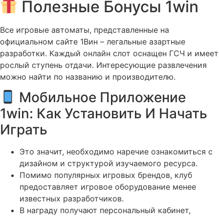
Полезные Бонусы 1win
Все игровые автоматы, представленные на
официальном сайте 1Вин – легальные азартные
разработки. Каждый онлайн слот оснащен ГСЧ и имеет
рослый ступень отдачи. Интересующие развлечения
можно найти по названию и производителю.
Мобильное Приложение
1win: Как Установить И Начать
Играть
Это значит, необходимо наречие ознакомиться с
дизайном и структурой изучаемого ресурса.
Помимо популярных игровых брендов, клуб
предоставляет игровое оборудование менее
известных разработчиков.
В награду получают персональный кабинет,