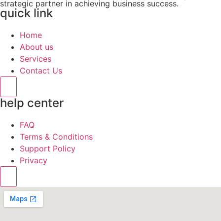
strategic partner in achieving business success.
quick link
Home
About us
Services
Contact Us
Hamburger Toggle Menu
help center
FAQ
Terms & Conditions
Support Policy
Privacy
Hamburger Toggle Menu