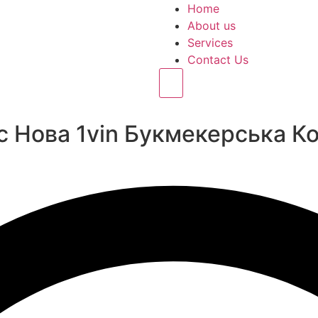
Home
About us
Services
Contact Us
Hamburger Toggle Menu
с Нова 1vin Букмекерська Кон