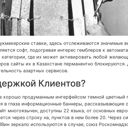
букмекерские ставки, здесь отслеживаются значимые ве
вляется софт, подогревая интерес гемблеров к автомат
категории, где их может активировать любой желающи
ров сайты их в Казахстане перманентно блокируются.
ельность азартных сервисов.
держкой Клиентов?
йта хорошо продуманным интерфейсом темной цветный 
я в глаза информационные баннеры, рассказывающие о
айт многоязычен, доступны 22 языка, от основных евр
ся через строку на, пунктов в нем более 20. Через 
1Вин зеркало используются в случае, союз Роскомнадз