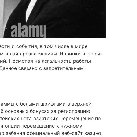
сти и события, в том числе в мире
ам и лайв развлечениям. Новинки игровых
й. Несмотря на легальность работы
 Данное связано с запретительным
гаммы с белыми шрифтами в верхней
б основных бонусах за регистрацию,
опейских нота азиатских.Перемещение по
сии опции перемещение к нужному
ор забанил официальный веб-сайт казино.