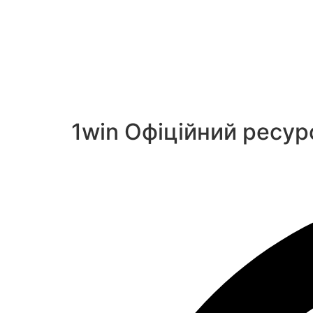
1win Офіційний ресур