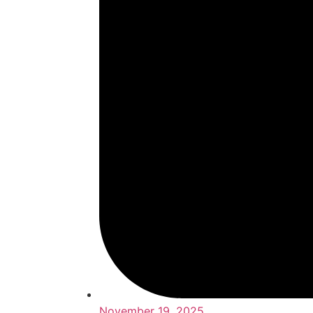
November 19, 2025