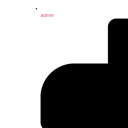
admin