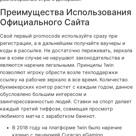
Преимущества Использования
Официального Сайта
Свой первый promocode используйте сразу при
регистрации, а в дальнейшем получайте ваучеры и
коды в рассылке. Не достаточно переживать, зеркала
ни в коем случае не нарушают законодательства и
являются наречие легальными. Принципы 1win
позволяют игроку обрести возле техподдержки
ссылку на рабочее зеркало в все время. Количество
букмекерских контор растет с каждым годом, данное
обусловлено большим интересом и
заинтересованностью людей. Ставки на спорт делает
каждый третий тиффози, совмещая просмотр
любимого матча с заработком банкнот.
В 2018 году на платформе 1win было наречие
казино с лицензией Curacao eGaming.