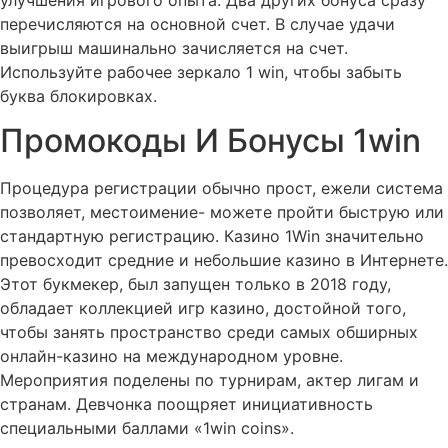
перечисляются на основной счет. В случае удачи
выигрыш машинально зачисляется на счет.
Используйте рабочее зеркало 1 win, чтобы забыть
буква блокировках.
Промокоды И Бонусы 1win
Процедура регистрации обычно прост, ежели система
позволяет, местоимение- можете пройти быструю или
стандартную регистрацию. Казино 1Win значительно
превосходит средние и небольшие казино в Интернете.
Этот букмекер, был запущен только в 2018 году,
обладает коллекцией игр казино, достойной того,
чтобы занять пространство среди самых обширных
онлайн-казино на международном уровне.
Мероприятия поделены по турнирам, актер лигам и
странам. Девчонка поощряет инициативность
специальными баллами «1win coins».