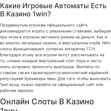
Какие Игровые Автоматы Есть
В Казино 1win?
Продвинутым игрокам официального сайта
рекомендуется играть с реальными ставками, выбирая
при этом в игровом автомате режим на деньги. Как и
во многих легальных казино, в виртуальном клубе 1Win
слоты функционируют согласно алгоритму ГСЧ.
Благодаря этому все игроки могут рассчитывать на
то, словно каждый виртуальный слот пора и честь
знать исправно приносить выигрыши. Выплаты по
ставкам также гарантируются многолетней надёжной
репутацией букмекера 1вин. Для того чтобы выполнить
1win вход, нужно перейти на официальный сайт или
рабочее зеркало.
Онлайн Слоты В Казино
1вин