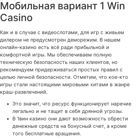
Мобильная вариант 1 Win
Casino
Как и в случае с видеослотами, для игр с живьем
дилером не предусмотрен деморежим. В нашем
онлайн-казино есть всё ради прибыльной и
комфортной игры. Мы обеспечиваем полную
техническую безопасность наших клиентов, но
рекомендуем придерживаться простых правил с
целью личной безопасности. Отметим, что кое-кто
игры стали настоящими мировыми хитами в жанре
краш-развлечений.
Это значит, что ресурс функционирует наречие
легально и не тащит в себя дрянной угрозы.
В 1вин казино они дают возможность обрести
денежные средств на бонусный счет, а кроме
того бесплатные вращения.