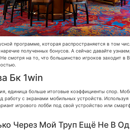
сной программе, которая распространяется в том числ
 наречие полученных бонусов. А сейчас давайте узнаем,
Не смотря на то, что большинство игроков заходит в В
ностью.
а Бк 1win
ия, единица больше итоговые коэффициенты спор. Моб
д работу с экранами мобильных устройств. Используя 
риант игрового лобби под свой устройство или смартф
ько Через Мой Труп Ещё Не В О