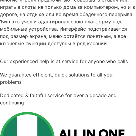
играть в слоты не только дома за компьютером, но и в
дороге, на отдыхе или во время обеденного перерыва.
1win это учёл и адаптировал свою платформу под
мобильные устройства. Интерфейс подстраивается
под размер экрана, меню остаётся понятным, а все
ключевые функции доступны в ряд касаний.
Our experienced help is at service for anyone who calls
We guarantee efficient, quick solutions to all your
problems
Dedicated & faithful service for over a decade and
continuing