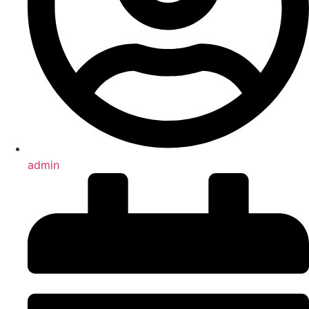
admin