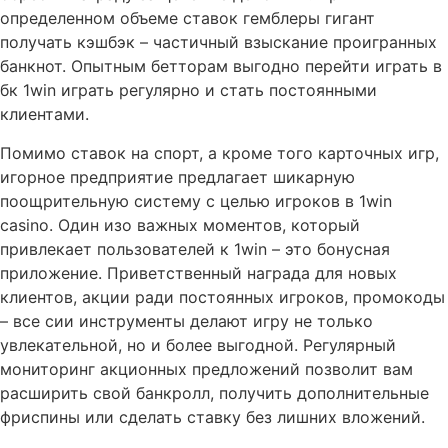
определенном объеме ставок гемблеры гигант
получать кэшбэк – частичный взыскание проигранных
банкнот. Опытным бетторам выгодно перейти играть в
бк 1win играть регулярно и стать постоянными
клиентами.
Помимо ставок на спорт, а кроме того карточных игр,
игорное предприятие предлагает шикарную
поощрительную систему с целью игроков в 1win
casino. Один изо важных моментов, который
привлекает пользователей к 1win – это бонусная
приложение. Приветственный награда для новых
клиентов, акции ради постоянных игроков, промокоды
– все сии инструменты делают игру не только
увлекательной, но и более выгодной. Регулярный
мониторинг акционных предложений позволит вам
расширить свой банкролл, получить дополнительные
фриспины или сделать ставку без лишних вложений.