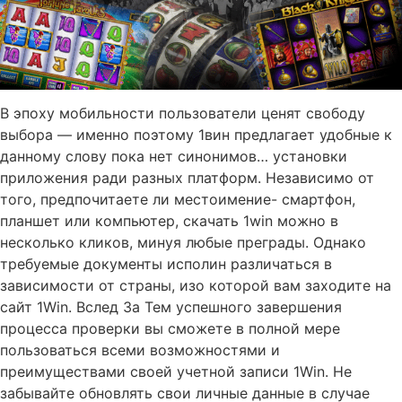
В эпоху мобильности пользователи ценят свободу
выбора — именно поэтому 1вин предлагает удобные к
данному слову пока нет синонимов… установки
приложения ради разных платформ. Независимо от
того, предпочитаете ли местоимение- смартфон,
планшет или компьютер, скачать 1win можно в
несколько кликов, минуя любые преграды. Однако
требуемые документы исполин различаться в
зависимости от страны, изо которой вам заходите на
сайт 1Win. Вслед За Тем успешного завершения
процесса проверки вы сможете в полной мере
пользоваться всеми возможностями и
преимуществами своей учетной записи 1Win. Не
забывайте обновлять свои личные данные в случае