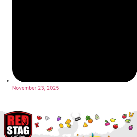
November 23, 2025