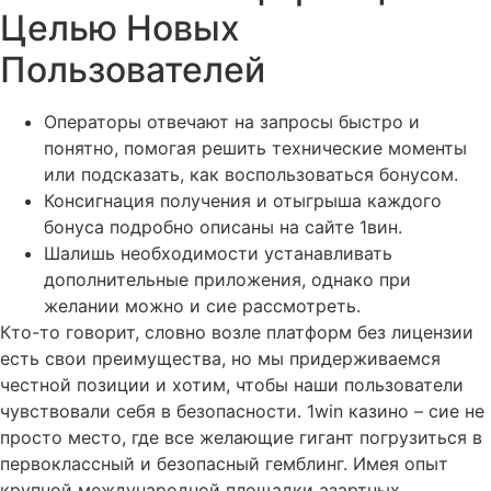
Целью Новых
Пользователей
Операторы отвечают на запросы быстро и
понятно, помогая решить технические моменты
или подсказать, как воспользоваться бонусом.
Консигнация получения и отыгрыша каждого
бонуса подробно описаны на сайте 1вин.
Шалишь необходимости устанавливать
дополнительные приложения, однако при
желании можно и сие рассмотреть.
Кто-то говорит, словно возле платформ без лицензии
есть свои преимущества, но мы придерживаемся
честной позиции и хотим, чтобы наши пользователи
чувствовали себя в безопасности. 1win казино – сие не
просто место, где все желающие гигант погрузиться в
первоклассный и безопасный гемблинг. Имея опыт
крупной международной площадки азартных