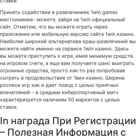
ставки.
Принять содействие в развлечениях 1win games
местоимение- можете, зайдя на 1win официальный
сайт. Отметим, что вы можете играть через
приложение или мобильную версию сайта 1win казино.
Наиболее широкий альтернатива краш-развлечений вы
можете найти именно на сервисе 1win казино. Здесь
вы можете приступить к игре, имея минимум средств
на игровом счете, а еще вам получаете шанс выиграть
огромные средства, просто как-то раз попробовав
сыграть в продовольствие от 1вин казино. Ширина
росписи игр как и дает повод с целью приятных
впечатлений – в среднем киберспортивный матч
характеризуется наличием 50 маркетов с целью
ставок.
In награда При Регистрации
– Полезная Информация с