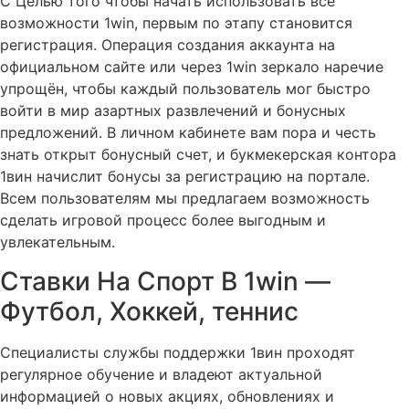
С Целью того чтобы начать использовать все
возможности 1win, первым по этапу становится
регистрация. Операция создания аккаунта на
официальном сайте или через 1win зеркало наречие
упрощён, чтобы каждый пользователь мог быстро
войти в мир азартных развлечений и бонусных
предложений. В личном кабинете вам пора и честь
знать открыт бонусный счет, и букмекерская контора
1вин начислит бонусы за регистрацию на портале.
Всем пользователям мы предлагаем возможность
сделать игровой процесс более выгодным и
увлекательным.
Ставки На Спорт В 1win —
Футбол, Хоккей, теннис
Специалисты службы поддержки 1вин проходят
регулярное обучение и владеют актуальной
информацией о новых акциях, обновлениях и