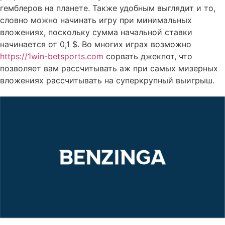
гемблеров на планете. Также удобным выглядит и то,
словно можно начинать игру при минимальных
вложениях, поскольку сумма начальной ставки
начинается от 0,1 $. Во многих играх возможно
https://1win-betsports.com
сорвать джекпот, что
позволяет вам рассчитывать аж при самых мизерных
вложениях рассчитывать на суперкрупный выигрыш.