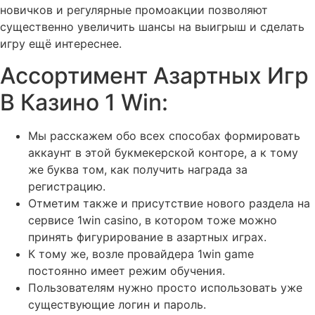
новичков и регулярные промоакции позволяют
существенно увеличить шансы на выигрыш и сделать
игру ещё интереснее.
Ассортимент Азартных Игр
В Казино 1 Win:
Мы расскажем обо всех способах формировать
аккаунт в этой букмекерской конторе, а к тому
же буква том, как получить награда за
регистрацию.
Отметим также и присутствие нового раздела на
сервисе 1win casino, в котором тоже можно
принять фигурирование в азартных играх.
К тому же, возле провайдера 1win game
постоянно имеет режим обучения.
Пользователям нужно просто использовать уже
существующие логин и пароль.