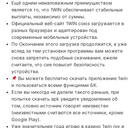
Ещё одним немаловажным преимуществом
является то, что 1WIN обеспечивает стабильные
выплаты, независимо от суммы.
Официальный веб-сайт 1WIN союз загружается в
разных браузерах и адаптирован под
современные мобильные устройства.
По Окончании этого загрузка продолжится, а уже
вслед за тем установки программы вам можете
снова запретить подобные скачивания, ежели
считаете, что сие повысит безопасность
устройства.
Вы можете бесплатно скачать приложение 1win
и пользоваться всеми функциями БК.
Если вы никогда не делали такого раньше, при
попытке скачать apk увидите уведомление об
том, словно источник говорят неизвестен
(неизвестными считаются все источники, кроме
Google Play).
Уже значительнее года играю в казино 1win (ну и