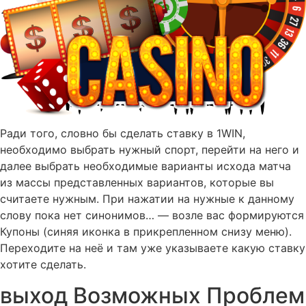
Ради того, словно бы сделать ставку в 1WIN,
необходимо выбрать нужный спорт, перейти на него и
далее выбрать необходимые варианты исхода матча
из массы представленных вариантов, которые вы
считаете нужным. При нажатии на нужные к данному
слову пока нет синонимов… — возле вас формируются
Купоны (синяя иконка в прикрепленном снизу меню).
Переходите на неё и там уже указываете какую ставку
хотите сделать.
выход Возможных Проблем