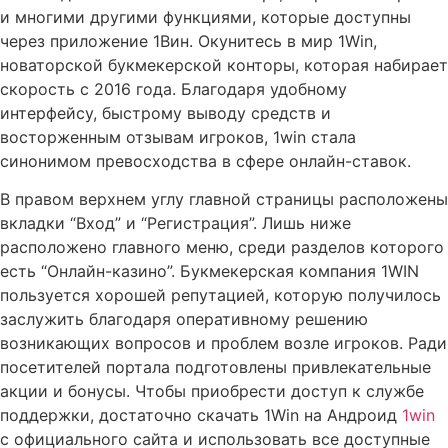
и многими другими функциями, которые доступны
через приложение 1Вин. Окунитесь в мир 1Win,
новаторской букмекерской конторы, которая набирает
скорость с 2016 года. Благодаря удобному
интерфейсу, быстрому выводу средств и
восторженным отзывам игроков, 1win стала
синонимом превосходства в сфере онлайн-ставок.
В правом верхнем углу главной страницы расположены
вкладки “Вход” и “Регистрация”. Лишь ниже
расположено главного меню, среди разделов которого
есть “Онлайн-казино”. Букмекерская компания 1WIN
пользуется хорошей репутацией, которую получилось
заслужить благодаря оперативному решению
возникающих вопросов и проблем возле игроков. Ради
посетителей портала подготовлены привлекательные
акции и бонусы. Чтобы приобрести доступ к службе
поддержки, достаточно скачать 1Win на Андроид
1win
с официального сайта и использовать все доступные