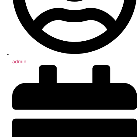
admin