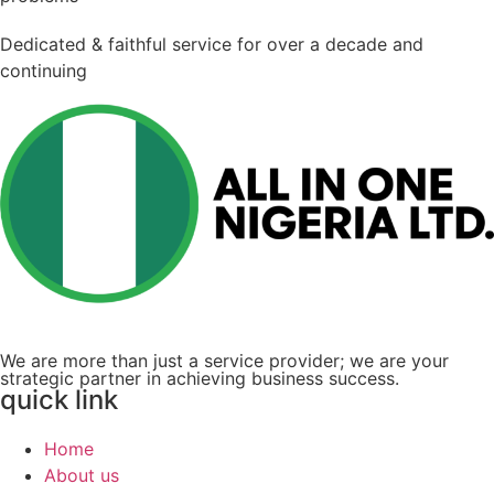
Dedicated & faithful service for over a decade and
continuing
We are more than just a service provider; we are your
strategic partner in achieving business success.
quick link
Home
About us