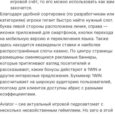
игровой счёт, то его можно использовать как вам
захочется.
Благодаря удобной сортировке (по разработчикам или
категориям) игроки гигант быстро найти нужный слот.
буква левой стороны расположена линия, справа —
иконки приложений для смартфонов, кнопки перехода
на мобильную версию и переключения языка. Также
здесь находится квазиденьги ставки и наиболее
распространённые слоты казино. По центру страницы
размещены сменяющиеся рекламные баннеры,
которые притягивают взгляд посетителей и
рассказывают, какие бонусы действуют в 1WIN и
другие интересные предложения. Букмекер 1WIN
рассчитывает на широкую аудиторию пользователей,
поэтому для клиентов доступны абрис с разными
коэффициентами.
Aviator – сие актуальный игровой гидроавтомат с
несколько несвойственным геймплеем. Но зато в этой