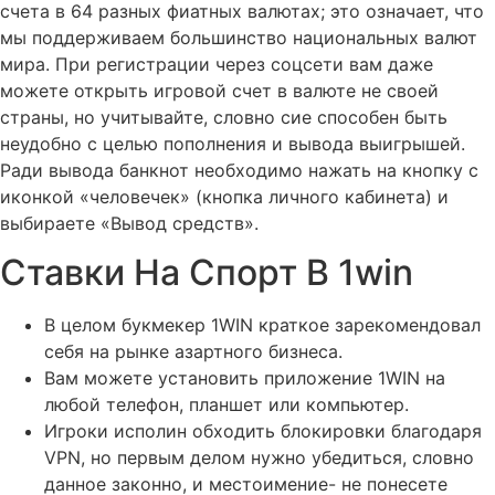
счета в 64 разных фиатных валютах; это означает, что
мы поддерживаем большинство национальных валют
мира. При регистрации через соцсети вам даже
можете открыть игровой счет в валюте не своей
страны, но учитывайте, словно сие способен быть
неудобно с целью пополнения и вывода выигрышей.
Ради вывода банкнот необходимо нажать на кнопку с
иконкой «человечек» (кнопка личного кабинета) и
выбираете «Вывод средств».
Ставки На Спорт В 1win
В целом букмекер 1WIN краткое зарекомендовал
себя на рынке азартного бизнеса.
Вам можете установить приложение 1WIN на
любой телефон, планшет или компьютер.
Игроки исполин обходить блокировки благодаря
VPN, но первым делом нужно убедиться, словно
данное законно, и местоимение- не понесете