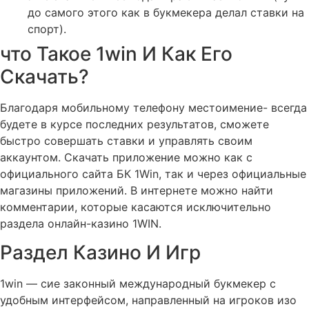
до самого этого как в букмекера делал ставки на
спорт).
что Такое 1win И Как Его
Скачать?
Благодаря мобильному телефону местоимение- всегда
будете в курсе последних результатов, сможете
быстро совершать ставки и управлять своим
аккаунтом. Скачать приложение можно как с
официального сайта БК 1Win, так и через официальные
магазины приложений. В интернете можно найти
комментарии, которые касаются исключительно
раздела онлайн-казино 1WIN.
Раздел Казино И Игр
1win — сие законный международный букмекер с
удобным интерфейсом, направленный на игроков изо