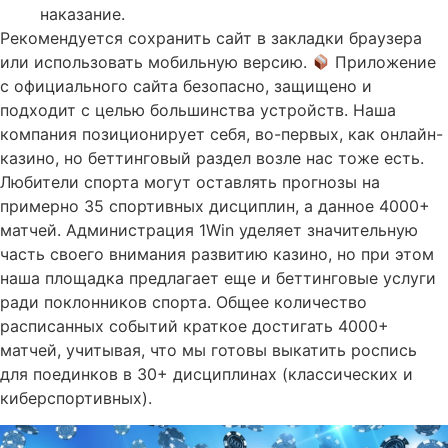
наказание.
Рекомендуется сохранить сайт в закладки браузера
или использовать мобильную версию.
Приложение
с официального сайта безопасно, защищено и
подходит с целью большинства устройств. Наша
компания позиционирует себя, во-первых, как онлайн-
казино, но беттинговый раздел возле нас тоже есть.
Любители спорта могут оставлять прогнозы на
примерно 35 спортивных дисциплин, а данное 4000+
матчей. Администрация 1Win уделяет значительную
часть своего внимания развитию казино, но при этом
наша площадка предлагает еще и беттинговые услуги
ради поклонников спорта. Общее количество
расписанных событий краткое достигать 4000+
матчей, учитывая, что мы готовы выкатить роспись
для поединков в 30+ дисциплинах (классических и
киберспортивных).