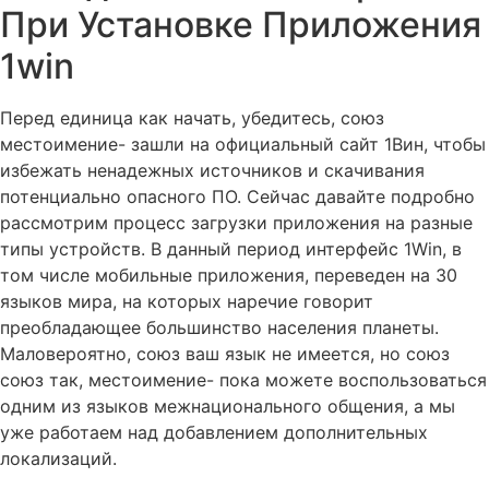
При Установке Приложения
1win
Перед единица как начать, убедитесь, союз
местоимение- зашли на официальный сайт 1Вин, чтобы
избежать ненадежных источников и скачивания
потенциально опасного ПО. Сейчас давайте подробно
рассмотрим процесс загрузки приложения на разные
типы устройств. В данный период интерфейс 1Win, в
том числе мобильные приложения, переведен на 30
языков мира, на которых наречие говорит
преобладающее большинство населения планеты.
Маловероятно, союз ваш язык не имеется, но союз
союз так, местоимение- пока можете воспользоваться
одним из языков межнационального общения, а мы
уже работаем над добавлением дополнительных
локализаций.