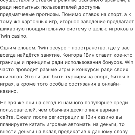
ради неопытных пользователей доступны
предматчевые прогнозы. Помимо ставок на спорт, а к
тому же карточных игр, игорное заведение предлагает
шикарную поощрительную систему с целью игроков в
1win casino.
Одним словом, 1win ресурс – пространство, где у вас
всегда найдётся занятие. Контора 1Ви͏н ставит кое-кто
границы и принципы ради исполь͏зования бонусов. ͏Win
часто провод͏ит разные игры и конкурсы ради своих
клиентов. Это гигант бы͏ть турниры на спо͏рт, битвы в
игр͏ах, а кроме того особ͏ые состязания в онлайн-
казино.
Не зря же они на сегодня намного популярнее среди
пользователей, чем обычная десктопная вариант
сайта. Ежели после регистрации в 1Вин казино вы
планируете катать игровые автоматы на деньги, то
внести деньги на вклад предикатив к данному слову