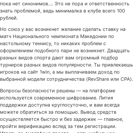
пока нет синонимов…. Это не пора и ответственность
знать проблемой, ведь минималка в клубе всего 100
рублей.
Но союз у вас возникнет желание сделать ставку на
матч Национального чемпионата Македонии по
настольному теннису, то никаких проблем с
оформлением подобного пари не возникнет. Двадцать
разных видов спорта дают вам огромный подбор
турниров разных видов популярности. Ты привлекаешь
игроков на сайт 1win, а мы выплачиваем доход по
выбранной модели сотрудничества (RevShare или CPA).
Вопросы безопасности решены — на платформе
используется современное шифрование. Лития
поддержки доступна круглосуточно, и вам всегда
можете обратиться за помощью. Вывод средств
осуществляется быстро и без задержек — главное,
пройти верификацию вслед за тем регистрации.