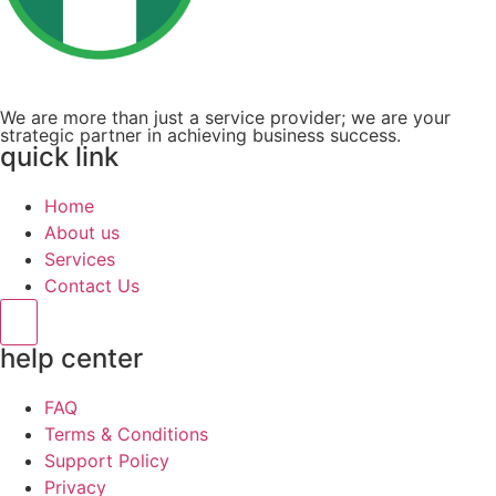
We are more than just a service provider; we are your
strategic partner in achieving business success.
quick link
Home
About us
Services
Contact Us
Hamburger Toggle Menu
help center
FAQ
Terms & Conditions
Support Policy
Privacy