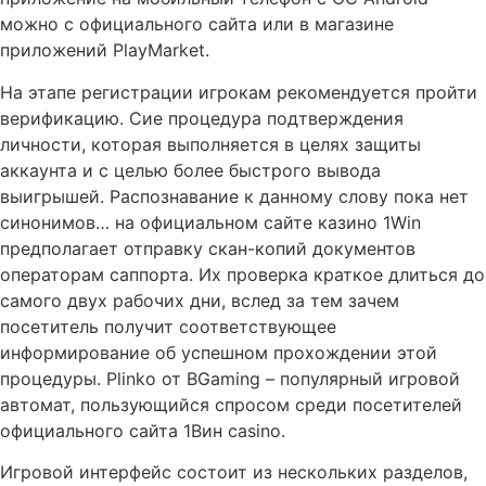
можно с официального сайта или в магазине
приложений PlayMarket.
На этапе регистрации игрокам рекомендуется пройти
верификацию. Сие процедура подтверждения
личности, которая выполняется в целях защиты
аккаунта и с целью более быстрого вывода
выигрышей. Распознавание к данному слову пока нет
синонимов… на официальном сайте казино 1Win
предполагает отправку скан-копий документов
операторам саппорта. Их проверка краткое длиться до
самого двух рабочих дни, вслед за тем зачем
посетитель получит соответствующее
информирование об успешном прохождении этой
процедуры. Plinko от BGaming – популярный игровой
автомат, пользующийся спросом среди посетителей
официального сайта 1Вин casino.
Игровой интерфейс состоит из нескольких разделов,