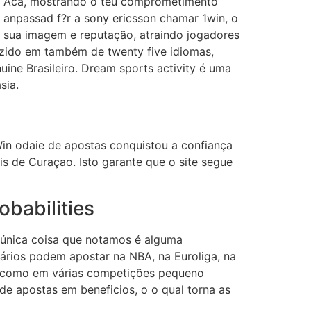
dar Aca, mostrando o teu comprometimento
 anpassad f?r a sony ericsson chamar 1win, o
r sua imagem e reputação, atraindo jogadores
duzido em também de twenty five idiomas,
uine Brasileiro. Dream sports activity é uma
sia.
1Win odaie de apostas conquistou a confiança
is de Curaçao. Isto garante que o site segue
babilities
 única coisa que notamos é alguma
uários podem apostar na NBA, na Euroliga, na
e como em várias competições pequeno
e apostas em beneficios, o o qual torna as