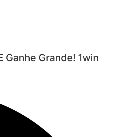
E Ganhe Grande! 1win