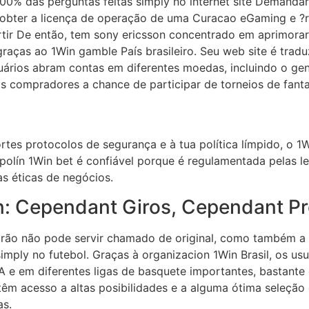
100% das perguntas feitas simply no internet site Deman
e obter a licença de operação de uma Curacao eGaming e ?r
artir De então, tem sony ericsson concentrado em aprimora
 graças ao 1Win gamble País brasileiro. Seu web site é tra
suários abram contas em diferentes moedas, incluindo o gen
s compradores a chance de participar de torneios de fanta
ortes protocolos de segurança e à tua política límpido, o 
polín 1Win bet é confiável porque é regulamentada pelas le
as éticas de negócios.
: Cependant Giros, Cependant Pro
drão não pode servir chamado de original, como também a
mply no futebol. Graças à organizacion 1Win Brasil, os us
 e em diferentes ligas de basquete importantes, bastant
m acesso a altas posibilidades e a alguma ótima seleção d
as.