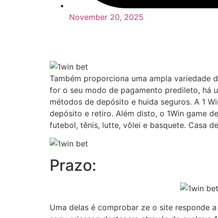
November 20, 2025
Também proporciona uma ampla variedade de 
for o seu modo de pagamento predileto, há u
métodos de depósito e huida seguros. A 1 Wi
depósito e retiro. Além disto, o 1Win game 
futebol, tênis, lutte, vôlei e basquete. Cas
Prazo:
Uma delas é comprobar ze o site responde a 