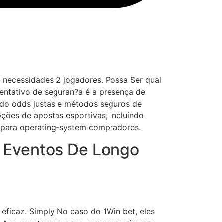
 necessidades 2 jogadores. Possa Ser qual
entativo de seguran?a é a presença de
indo odds justas e métodos seguros de
ções de apostas esportivas, incluindo
es para operating-system compradores.
 Eventos De Longo
eficaz. Simply No caso do 1Win bet, eles