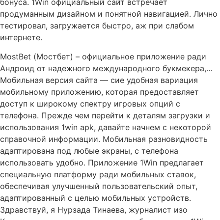
бонуса. 1Win официальный сайт встречает
продуманным дизайном и понятной навигацией. Лично
тестировал, загружается быстро, аж при слабом
интернете.
MostBet (Мостбет) – официальное приложение ради
Андроид от надежного международного букмекера,…
Мобильная версия сайта — сие удобная вариация
мобильному приложению, которая предоставляет
доступ к широкому спектру игровых опций с
телефона. Прежде чем перейти к деталям загрузки и
использования 1win apk, давайте начнем с некоторой
справочной информации. Мобильная разновидность
адаптирована под любые экраны, с телефона
использовать удобно. Приложение 1Win предлагает
специальную платформу ради мобильных ставок,
обеспечивая улучшенный пользовательский опыт,
адаптированный с целью мобильных устройств.
Здравствуй, я Нурзада Тинаева, журналист изо