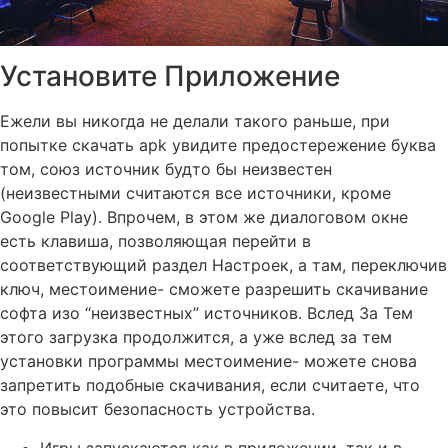
Установите Приложение
Ежели вы никогда не делали такого раньше, при
попытке скачать apk увидите предостережение буква
том, союз источник будто бы неизвестен
(неизвестными считаются все источники, кроме
Google Play). Впрочем, в этом же диалоговом окне
есть клавиша, позволяющая перейти в
соответствующий раздел Настроек, а там, переключив
ключ, местоимение- сможете разрешить скачивание
софта изо “неизвестных” источников. Вслед За Тем
этого загрузка продолжится, а уже вслед за тем
установки программы местоимение- можете снова
запретить подобные скачивания, если считаете, что
это повысит безопасность устройства.
Игры запускаются как в приложении, так и в