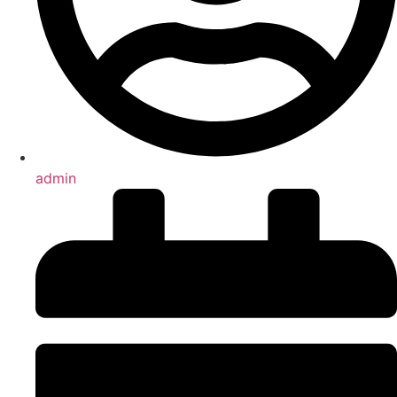
admin