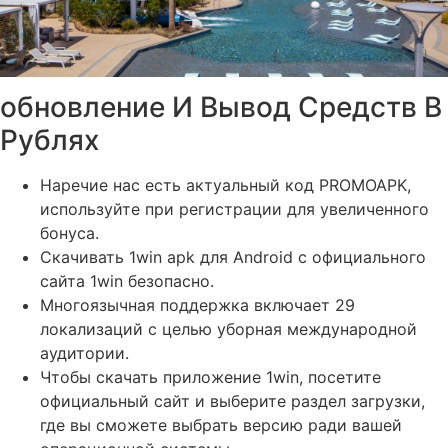
обновление И Вывод Средств В
Рублях
Наречие нас есть актуальный код PROMOAPK,
используйте при регистрации для увеличенного
бонуса.
Скачивать 1win apk для Android с официального
сайта 1win безопасно.
Многоязычная поддержка включает 29
локализаций с целью уборная международной
аудитории.
Чтобы скачать приложение 1win, посетите
официальный сайт и выберите раздел загрузки,
где вы сможете выбрать версию ради вашей