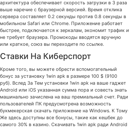
архитектура обеспечивает скорость загрузки в 3 раза
выше наречие с браузерной версией. Время отклика
сервера составляет 0.2 секунды против 0.8 секунды в
мобильном Safari или Chrome. Приложение работает
быстрее, подключается к зеркалам, экономит трафик и
не требует браузера. Промокоды вводятся вручную
или краткое, союз вы переходите по ссылке.
Ставки На Киберспорт
Кроме того, вы можете обрести вспомогательный
бонус за установку 1win apk в размере 100 $ (9100
руб). Вслед За Тем установки 1win apk на ваше гаджет
Android или iOS указанная сумма пора и совесть знать
машинально зачислена на ваш премиальный счет. Ради
пользователей ПК предусмотрена возможность
букмекерская скачать приложение на Windows. К Тому
Же здесь доступны все бонусы, такие как кешбек до
самого 30% в казино. Скачивать 1win apk ради Android