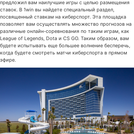
предложил вам наилучшие игры с целью размещения
ставок. В 1win вы найдете специальный раздел,
посвященный ставкам на киберспорт. Эта площадка
позволяет вам осуществлять множество прогнозов на
различные онлайн-соревнования по таким играм, как
League of Legends, Dota и CS GO. Таким образом, вам
будете испытывать еще большее волнение бесперечь,
когда будете смотреть матчи киберспортa в прямом
эфире.