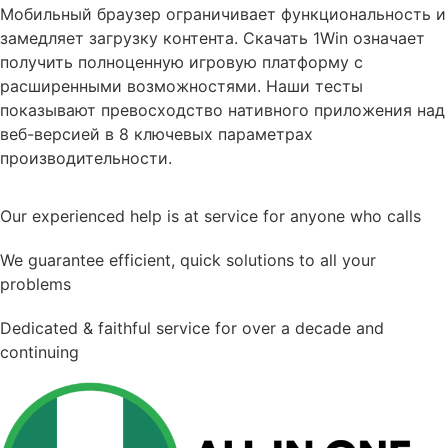
Мобильный браузер ограничивает функциональность и
замедляет загрузку контента. Скачать 1Win означает
получить полноценную игровую платформу с
расширенными возможностями. Наши тесты
показывают превосходство нативного приложения над
веб-версией в 8 ключевых параметрах
производительности.
Our experienced help is at service for anyone who calls
We guarantee efficient, quick solutions to all your
problems
Dedicated & faithful service for over a decade and
continuing