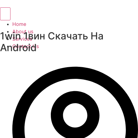
Hamburger Toggle Menu
Home
About us
1win 1вин Скачать На
Services
Android
Contact Us