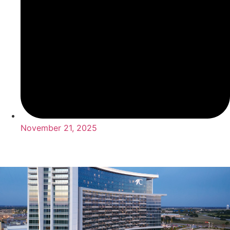
November 21, 2025