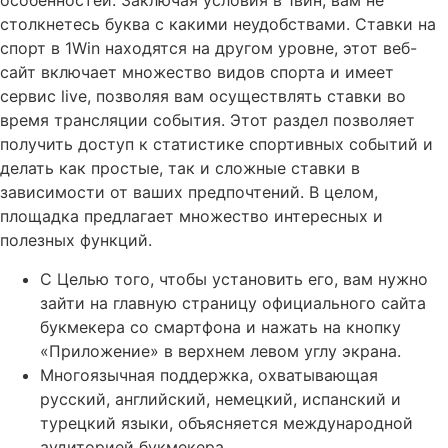
особенностей. Заключая условия в 1вин, вам не
столкнетесь буква с какими неудобствами. Ставки на
спорт в 1Win находятся на другом уровне, этот веб-
сайт включает множество видов спорта и имеет
сервис live, позволяя вам осуществлять ставки во
время трансляции события. Этот раздел позволяет
получить доступ к статистике спортивных событий и
делать как простые, так и сложные ставки в
зависимости от ваших предпочтений. В целом,
площадка предлагает множество интересных и
полезных функций.
С Целью того, чтобы установить его, вам нужно
зайти на главную страницу официального сайта
букмекера со смартфона и нажать на кнопку
«Приложение» в верхнем левом углу экрана.
Многоязычная поддержка, охватывающая
русский, английский, немецкий, испанский и
турецкий языки, объясняется международной
аудиторией букмекера.