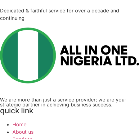
Dedicated & faithful service for over a decade and
continuing
We are more than just a service provider; we are your
strategic partner in achieving business success.
quick link
Home
About us