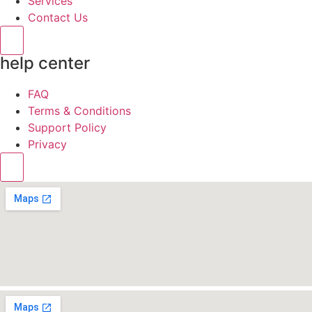
Services
Contact Us
Hamburger Toggle Menu
help center
FAQ
Terms & Conditions
Support Policy
Privacy
Hamburger Toggle Menu