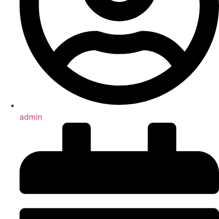
admin