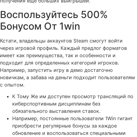
получения еще больших выигрышей.
Воспользуйтесь 500%
Бонусом От 1win
Кстати, владельцы аккаунтов Steam смогут войти
через игровой профиль. Каждый предлог форматов
имеет как преимущества, так и особенности и
подходит для определенных категорий игроков.
Например, запустить игру в демо достаточно
новичкам, а забава на деньги подходит пользователям
с опытом.
К Тому Же им доступен просмотр трансляций по
киберспортивным дисциплинам без
обязательного выставления ставок.
Например, постоянные пользователи 1Win гигант
приобрести регулярные бонусы за каждое
обновление и воспользоваться специальными