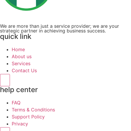
We are more than just a service provider; we are your
strategic partner in achieving business success.
quick link
Home
About us
Services
Contact Us
Hamburger Toggle Menu
help center
FAQ
Terms & Conditions
Support Policy
Privacy