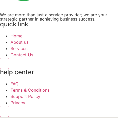
We are more than just a service provider; we are your
strategic partner in achieving business success.
quick link
Home
About us
Services
Contact Us
Hamburger Toggle Menu
help center
FAQ
Terms & Conditions
Support Policy
Privacy
Hamburger Toggle Menu