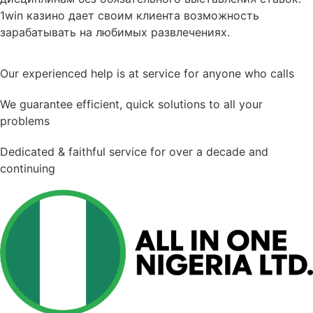
1win казино дает своим клиента возможность
зарабатывать на любимых развлечениях.
Our experienced help is at service for anyone who calls
We guarantee efficient, quick solutions to all your
problems
Dedicated & faithful service for over a decade and
continuing