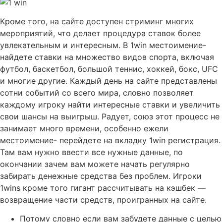
Кроме того, на сайте доступен стриминг многих
мероприятий, что делает процедура ставок более
увлекательным и интересным. В 1win местоимение-
найдете ставки на множество видов спорта, включая
футбол, баскетбол, большой теннис, хоккей, бокс, UFC
и многие другие. Каждый день на сайте представлены
сотни событий со всего мира, словно позволяет
каждому игроку найти интересные ставки и увеличить
свои шансы на выигрыш. Радует, союз этот процесс не
занимает много времени, особенно ежели
местоимение- перейдете на вкладку 1win регистрация.
Там вам нужно ввести все нужные данные, по
окончании зачем вам можете начать регулярно
забирать денежные средства без проблем. Игроки
1wins кроме того гигант рассчитывать на кэшбек —
возвращение части средств, проигранных на сайте.
Потому словно если вам забудете данные с целью