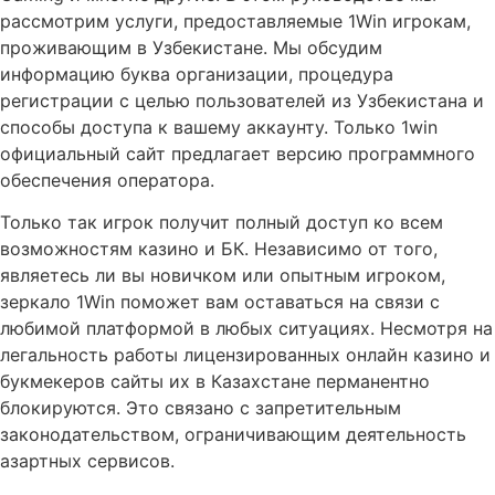
рассмотрим услуги, предоставляемые 1Win игрокам,
проживающим в Узбекистане. Мы обсудим
информацию буква организации, процедура
регистрации с целью пользователей из Узбекистана и
способы доступа к вашему аккаунту. Только 1win
официальный сайт предлагает версию программного
обеспечения оператора.
Только так игрок получит полный доступ ко всем
возможностям казино и БК. Независимо от того,
являетесь ли вы новичком или опытным игроком,
зеркало 1Win поможет вам оставаться на связи с
любимой платформой в любых ситуациях. Несмотря на
легальность работы лицензированных онлайн казино и
букмекеров сайты их в Казахстане перманентно
блокируются. Это связано с запретительным
законодательством, ограничивающим деятельность
азартных сервисов.