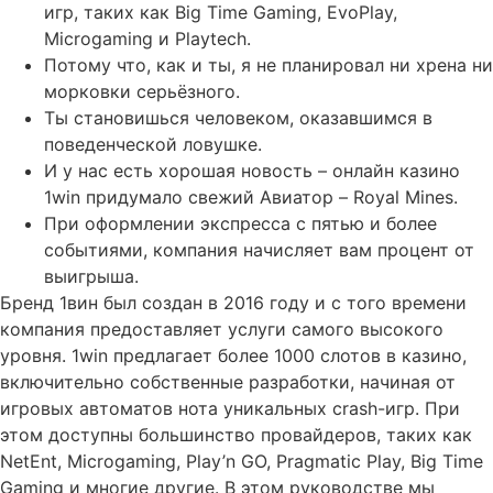
игр, таких как Big Time Gaming, EvoPlay,
Microgaming и Playtech.
Потому что, как и ты, я не планировал ни хрена ни
морковки серьёзного.
Ты становишься человеком, оказавшимся в
поведенческой ловушке.
И у нас есть хорошая новость – онлайн казино
1win придумало свежий Авиатор – Royal Mines.
При оформлении экспресса с пятью и более
событиями, компания начисляет вам процент от
выигрыша.
Бренд 1вин был создан в 2016 году и с того времени
компания предоставляет услуги самого высокого
уровня. 1win предлагает более 1000 слотов в казино,
включительно собственные разработки, начиная от
игровых автоматов нота уникальных crash-игр. При
этом доступны большинство провайдеров, таких как
NetEnt, Microgaming, Play’n GO, Pragmatic Play, Big Time
Gaming и многие другие. В этом руководстве мы