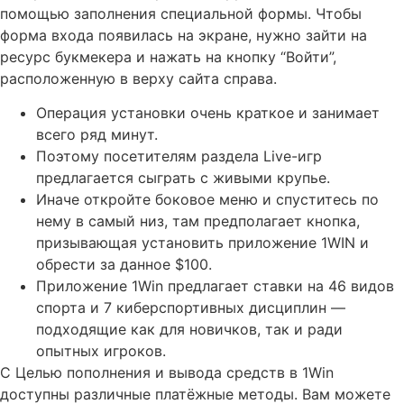
помощью заполнения специальной формы. Чтобы
форма входа появилась на экране, нужно зайти на
ресурс букмекера и нажать на кнопку “Войти”,
расположенную в верху сайта справа.
Операция установки очень краткое и занимает
всего ряд минут.
Поэтому посетителям раздела Live-игр
предлагается сыграть с живыми крупье.
Иначе откройте боковое меню и спуститесь по
нему в самый низ, там предполагает кнопка,
призывающая установить приложение 1WIN и
обрести за данное $100.
Приложение 1Win предлагает ставки на 46 видов
спорта и 7 киберспортивных дисциплин —
подходящие как для новичков, так и ради
опытных игроков.
С Целью пополнения и вывода средств в 1Win
доступны различные платёжные методы. Вам можете