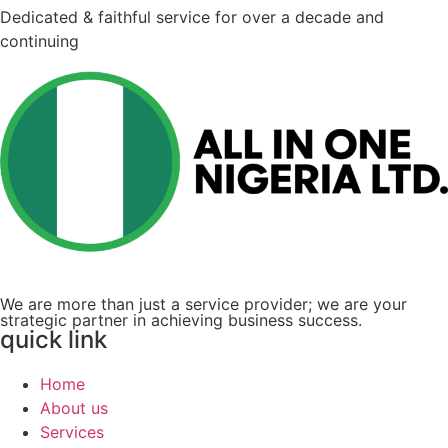
Dedicated & faithful service for over a decade and
continuing
We are more than just a service provider; we are your
strategic partner in achieving business success.
quick link
Home
About us
Services