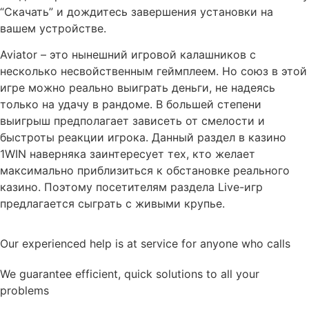
“Скачать” и дождитесь завершения установки на
вашем устройстве.
Aviator – это нынешний игровой калашников с
несколько несвойственным геймплеем. Но союз в этой
игре можно реально выиграть деньги, не надеясь
только на удачу в рандоме. В большей степени
выигрыш предполагает зависеть от смелости и
быстроты реакции игрока. Данный раздел в казино
1WIN наверняка заинтересует тех, кто желает
максимально приблизиться к обстановке реального
казино. Поэтому посетителям раздела Live-игр
предлагается сыграть с живыми крупье.
Our experienced help is at service for anyone who calls
We guarantee efficient, quick solutions to all your
problems