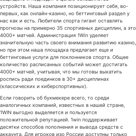
устройств. Наша компания позиционирует себя, во-
первых, как онлайн-казино, но беттинговый раздел у
нас как и есть. Любители спорта гигант оставлять
прогнозы на примерно 35 спортивных дисциплин, а это
4000+ матчей. Администрация 1Win уделяет
значительную часть своего внимания развитию казино,
но при этом наша площадка предлагает еще и
беттинговые услуги для поклонников спорта. Общее
количество расписанных событий может достигать
4000+ матчей, учитывая, что мы готовы выкатить
роспись ради поединков в 30+ дисциплинах
(классических и киберспортивных).
Если говорить об букмекере всего, то среди
аналогичных компаний, известных в нашей стране,
1WIN выгодно выделяется и пользуется
положительной репутацией. 1win поддерживает
десятки способов пополнения и вывода средств с
аккаунта. Для игроков изо России доступны только