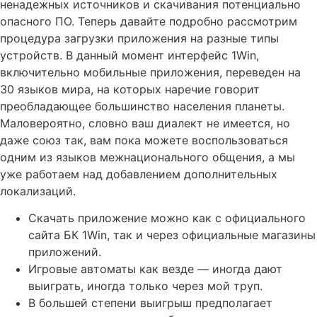
ненадежных источников и скачивания потенциально
опасного ПО. Теперь давайте подробно рассмотрим
процедура загрузки приложения на разные типы
устройств. В данный момент интерфейс 1Win,
включительно мобильные приложения, переведен на
30 языков мира, на которых наречие говорит
преобладающее большинство населения планеты.
Маловероятно, словно ваш диалект не имеется, но
даже союз так, вам пока можете воспользоваться
одним из языков межнационального общения, а мы
уже работаем над добавлением дополнительных
локализаций.
Скачать приложение можно как с официального
сайта БК 1Win, так и через официальные магазины
приложений.
Игровые автоматы как везде — иногда дают
выиграть, иногда только через мой труп.
В большей степени выигрыш предполагает