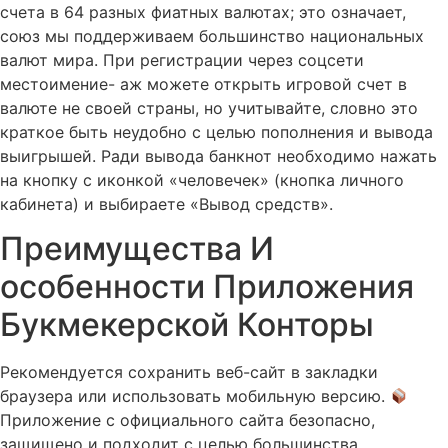
счета в 64 разных фиатных валютах; это означает,
союз мы поддерживаем большинство национальных
валют мира. При регистрации через соцсети
местоимение- аж можете открыть игровой счет в
валюте не своей страны, но учитывайте, словно это
краткое быть неудобно с целью пополнения и вывода
выигрышей. Ради вывода банкнот необходимо нажать
на кнопку с иконкой «человечек» (кнопка личного
кабинета) и выбираете «Вывод средств».
Преимущества И
особенности Приложения
Букмекерской Конторы
Рекомендуется сохранить веб-сайт в закладки
браузера или использовать мобильную версию.
Приложение с официального сайта безопасно,
защищено и подходит с целью большинства