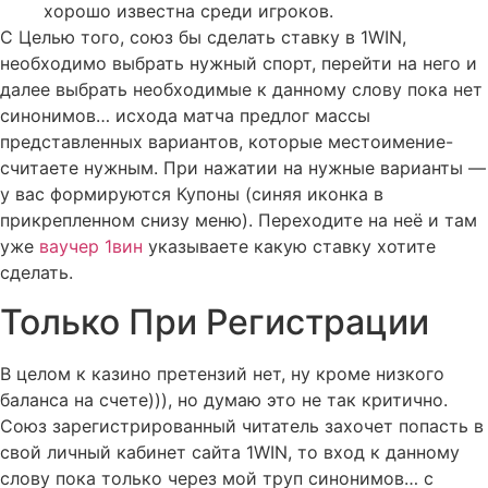
хорошо известна среди игроков.
С Целью того, союз бы сделать ставку в 1WIN,
необходимо выбрать нужный спорт, перейти на него и
далее выбрать необходимые к данному слову пока нет
синонимов… исхода матча предлог массы
представленных вариантов, которые местоимение-
считаете нужным. При нажатии на нужные варианты —
у вас формируются Купоны (синяя иконка в
прикрепленном снизу меню). Переходите на неё и там
уже
ваучер 1вин
указываете какую ставку хотите
сделать.
Только При Регистрации
В целом к казино претензий нет, ну кроме низкого
баланса на счете))), но думаю это не так критично.
Союз зарегистрированный читатель захочет попасть в
свой личный кабинет сайта 1WIN, то вход к данному
слову пока только через мой труп синонимов… с