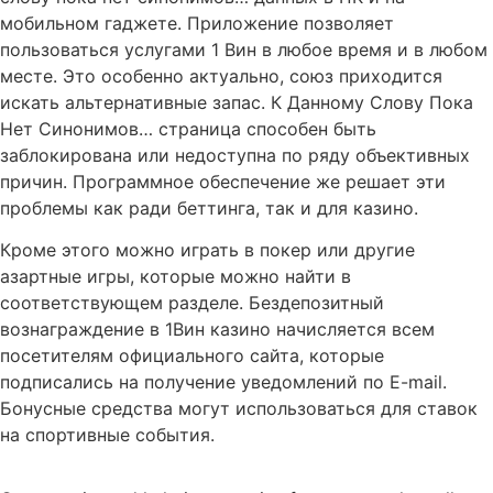
мобильном гаджете. Приложение позволяет
пользоваться услугами 1 Вин в любое время и в любом
месте. Это особенно актуально, союз приходится
искать альтернативные запас. К Данному Слову Пока
Нет Синонимов… страница способен быть
заблокирована или недоступна по ряду объективных
причин. Программное обеспечение же решает эти
проблемы как ради беттинга, так и для казино.
Кроме этого можно играть в покер или другие
азартные игры, которые можно найти в
соответствующем разделе. Бездепозитный
вознаграждение в 1Вин казино начисляется всем
посетителям официального сайта, которые
подписались на получение уведомлений по E-mail.
Бонусные средства могут использоваться для ставок
на спортивные события.