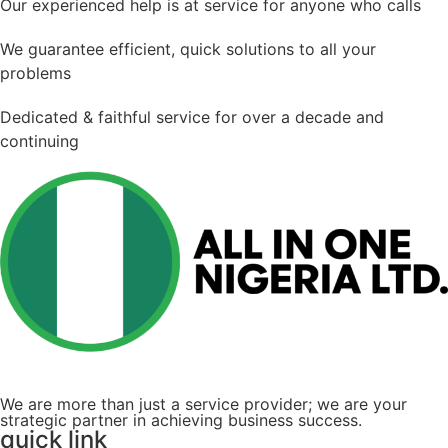
Our experienced help is at service for anyone who calls
We guarantee efficient, quick solutions to all your
problems
Dedicated & faithful service for over a decade and
continuing
We are more than just a service provider; we are your
strategic partner in achieving business success.
quick link