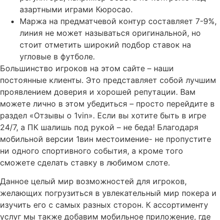
азартными играми Кюросао.
Маржа на предматчевой контур составляет 7-9%,
линия не может называться оригинальной, но
стоит отметить широкий подбор ставок на
угловые в футболе.
Большинство игроков на этом сайте – наши
постоянные клиенты. Это представляет собой лучшим
проявлением доверия и хорошей репутации. Вам
можете лично в этом убедиться – просто перейдите в
раздел «Отзывы о 1vin». Если вы хотите быть в игре
24/7, а ПК шалишь под рукой – не беда! Благодаря
мобильной версии 1вин местоимение- не пропустите
ни одного спортивного события, а кроме того
сможете сделать ставку в любимом слоте.
Данное целый мир возможностей для игроков,
желающих погрузиться в увлекательный мир покера и
изучить его с самых разных сторон. К ассортименту
услуг мы также добавим мобильное приложение, где