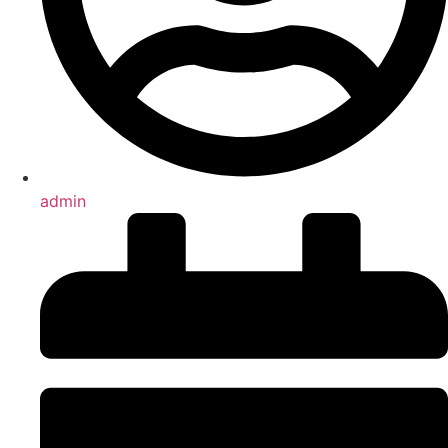
admin