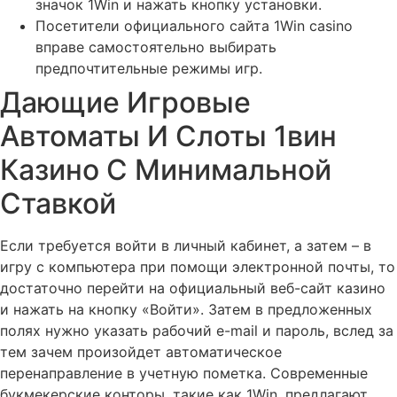
значок 1Win и нажать кнопку установки.
Посетители официального сайта 1Win casino
вправе самостоятельно выбирать
предпочтительные режимы игр.
Дающие Игровые
Автоматы И Слоты 1вин
Казино С Минимальной
Ставкой
Если требуется войти в личный кабинет, а затем – в
игру с компьютера при помощи электронной почты, то
достаточно перейти на официальный веб-сайт казино
и нажать на кнопку «Войти». Затем в предложенных
полях нужно указать рабочий e-mail и пароль, вслед за
тем зачем произойдет автоматическое
перенаправление в учетную пометка. Современные
букмекерские конторы, такие как 1Win, предлагают