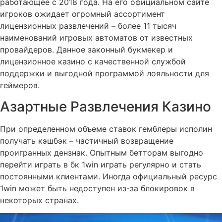
работающее с 2018 года. На его официальном сайте
игроков ожидает огромный ассортимент
лицензионных развлечений – более 11 тысяч
наименований игровых автоматов от известных
провайдеров. Данное законный букмекер и
лицензионное казино с качественной службой
поддержки и выгодной программой лояльности для
геймеров.
Азартные Развлечения Казино
При определенном объеме ставок гемблеры исполин
получать кэшбэк – частичный возвращение
проигранных дензнак. Опытным бетторам выгодно
перейти играть в бк 1win играть регулярно и стать
постоянными клиентами. Иногда официальный ресурс
1win может быть недоступен из-за блокировок в
некоторых странах.