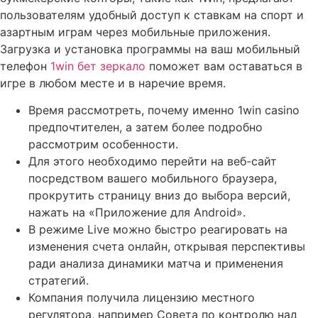
пользователям удобный доступ к ставкам на спорт и
азартным играм через мобильные приложения.
Загрузка и установка программы на ваш мобильный
телефон
1win бет зеркало
поможет вам оставаться в
игре в любом месте и в наречие время.
Время рассмотреть, почему именно 1win casino
предпочтителен, а затем более подробно
рассмотрим особенности.
Для этого необходимо перейти на веб-сайт
посредством вашего мобильного браузера,
прокрутить страницу вниз до выбора версий,
нажать на «Приложение для Android».
В режиме Live можно быстро реагировать на
изменения счета онлайн, открывая перспективы
ради анализа динамики матча и применения
стратегий.
Компания получила лицензию местного
регулятора, например Совета по контролю над