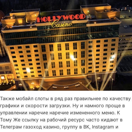
Также мобайл слоты в ряд раз правильнее по качеству
графики и скорости загрузки. Ну и намного проще в
управлении наречие наречие измененного меню. К
Тому Же ссылку на рабочий ресурс часто кидают в
Телеграм газоход казино, группу в ВК, Instagram и