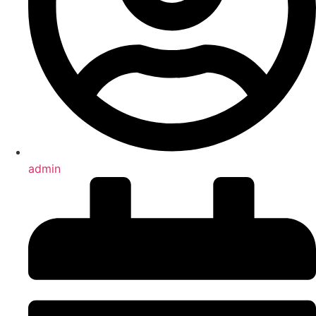
admin