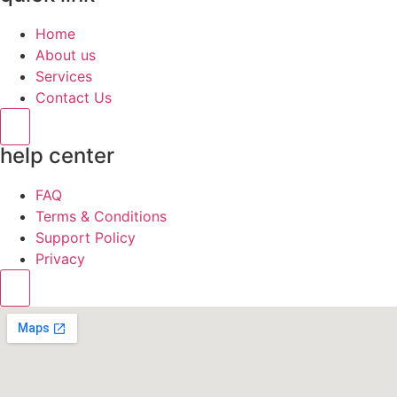
Home
About us
Services
Contact Us
Hamburger Toggle Menu
help center
FAQ
Terms & Conditions
Support Policy
Privacy
Hamburger Toggle Menu