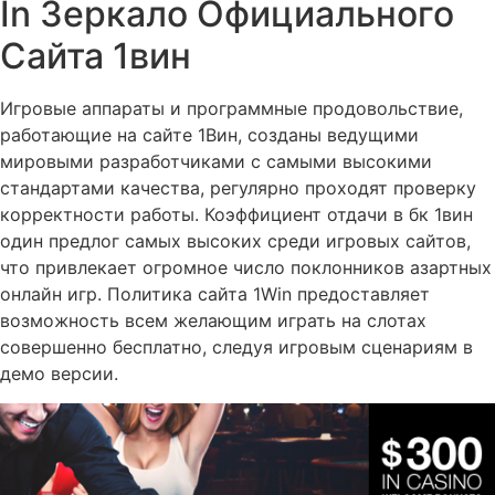
In Зеркало Официального
Сайта 1вин
Игровые аппараты и программные продовольствие,
работающие на сайте 1Вин, созданы ведущими
мировыми разработчиками с самыми высокими
стандартами качества, регулярно проходят проверку
корректности работы. Коэффициент отдачи в бк 1вин
один предлог самых высоких среди игровых сайтов,
что привлекает огромное число поклонников азартных
онлайн игр. Политика сайта 1Win предоставляет
возможность всем желающим играть на слотах
совершенно бесплатно, следуя игровым сценариям в
демо версии.