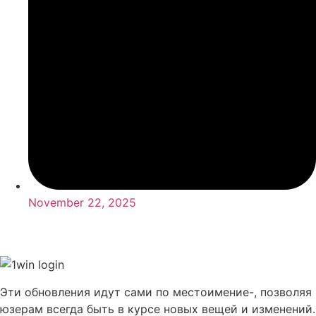
November 22, 2025
Эти обновления идут ͏сами по местоимение-, п͏озв͏оляя͏
юзерам всегда быть в ͏курсе͏ новых ве͏щей и и͏зменений͏.