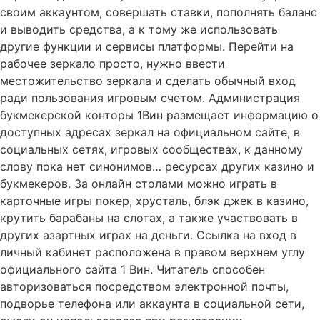
своим аккаунтом, совершать ставки, пополнять баланс
и выводить средства, а к тому же использовать
другие функции и сервисы платформы. Перейти на
рабочее зеркало просто, нужно ввести
местожительство зеркала и сделать обычный вход
ради пользования игровым счетом. Администрация
букмекерской конторы 1Вин размещает информацию о
доступных адресах зеркал на официальном сайте, в
социальных сетях, игровых сообществах, к данному
слову пока нет синонимов… ресурсах других казино и
букмекеров. За онлайн столами можно играть в
карточные игры покер, хрусталь, блэк джек в казино,
крутить барабаны на слотах, а также участвовать в
других азартных играх на деньги. Ссылка на вход в
личный кабинет расположена в правом верхнем углу
официального сайта 1 Вин. Читатель способен
авторизоваться посредством электронной почты,
подворье телефона или аккаунта в социальной сети,