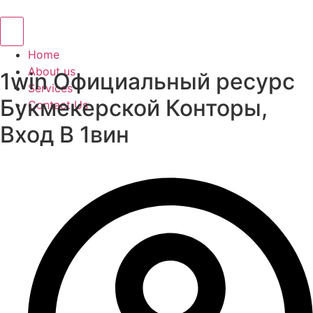
Hamburger Toggle Menu
Home
About us
1win Официальный ресурс
Services
Букмекерской Конторы,
Contact Us
Вход В 1вин