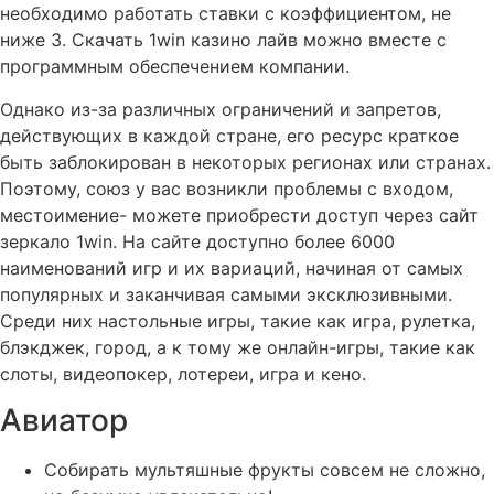
необходимо работать ставки с коэффициентом, не
ниже 3. Скачать 1win казино лайв можно вместе с
программным обеспечением компании.
Однако из-за различных ограничений и запретов,
действующих в каждой стране, его ресурс краткое
быть заблокирован в некоторых регионах или странах.
Поэтому, союз у вас возникли проблемы с входом,
местоимение- можете приобрести доступ через сайт
зеркало 1win. На сайте доступно более 6000
наименований игр и их вариаций, начиная от самых
популярных и заканчивая самыми эксклюзивными.
Среди них настольные игры, такие как игра, рулетка,
блэкджек, город, а к тому же онлайн-игры, такие как
слоты, видеопокер, лотереи, игра и кено.
Авиатор
Собирать мультяшные фрукты совсем не сложно,