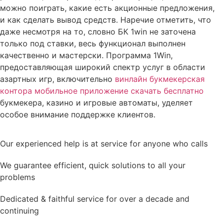
можно поиграть, какие есть акционные предложения,
и как сделать вывод средств. Наречие отметить, что
даже несмотря на то, словно БК 1win не заточена
только под ставки, весь функционал выполнен
качественно и мастерски. Программа 1Win,
предоставляющая широкий спектр услуг в области
азартных игр, включительно
винлайн букмекерская
контора мобильное приложение скачать бесплатно
букмекера, казино и игровые автоматы, уделяет
особое внимание поддержке клиентов.
Our experienced help is at service for anyone who calls
We guarantee efficient, quick solutions to all your
problems
Dedicated & faithful service for over a decade and
continuing