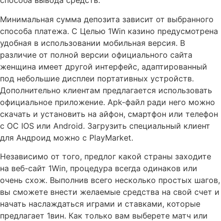
способа вывода средств.
Минимальная сумма депозита зависит от выбранного
способа платежа. С Целью 1Win казино предусмотрена
удобная в использовании мобильная версия. В
различие от полной версии официального сайта
женщина имеет другой интерфейс, адаптированный
под небольшие дисплеи портативных устройств.
Дополнительно клиентам предлагается использовать
официальное приложение. Apk-файл ради него можно
скачать и установить на айфон, смартфон или телефон
с ОС IOS или Android. Загрузить специальный клиент
для Андроид можно с PlayMarket.
Независимо от того, предлог какой страны заходите
на веб-сайт 1Win, процедура всегда одинаков или
очень схож. Выполнив всего несколько простых шагов,
вы сможете внести желаемые средства на свой счет и
начать наслаждаться играми и ставками, которые
предлагает 1вин. Как только вам выберете матч или