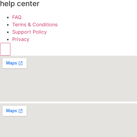
help center
FAQ
Terms & Conditions
Support Policy
Privacy
Hamburger Toggle Menu