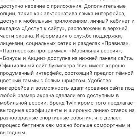
доступно наречие с приложения. Дополнительные
опции, такие как альтернатива языка интерфейса,
доступ к мобильным приложениям, личный кабинет и
вкладка «Доступ к сайту», расположены в верхней
части экрана. Информация о службе поддержки,
лицензии, социальных сетях и разделах «Правила»,
«Партнерская программа», «Мобильная версия»,
«Бонусы и Акции» доступна на нижней панели сайта.
Официальный сайт букмекера 1вин имеет хорошо
продуманный интерфейс, состоящий предлог тёмной
цветный гаммы с белым шрифтом. Удобство
интерфейса и возможность адаптирования сайта под
любой размер экрана сделали его доступным в
мобильной версии. Бренд 1win кроме того предлагает
выгодные коэффициенты и широкую линию ставок на
разнообразные спортивные события, что делает
процесс беттинга как можно больше комфортным и
выгодным.