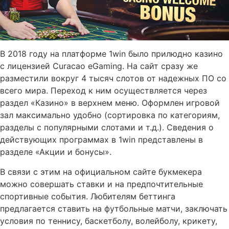
В 2018 году на платформе 1win было прилюдно казино
с лицензией Curacao eGaming. На сайт сразу же
разместили вокруг 4 тысяч слотов от надежных ПО со
всего мира. Переход к ним осуществляется через
раздел «Казино» в верхнем меню. Оформлен игровой
зал максимально удобно (сортировка по категориям,
разделы с популярными слотами и т.д.). Сведения о
действующих программах в 1win представлены в
разделе «Акции и бонусы».
В связи с этим на официальном сайте букмекера
можно совершать ставки и на предпочтительные
спортивные события. Любителям беттинга
предлагается ставить на футбольные матчи, заключать
условия по теннису, баскетболу, волейболу, крикету,