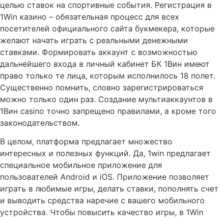
целью ставок на спортивные события. Регистрация в
1Win казино – обязательная процесс для всех
посетителей официального сайта букмекера, которые
желают начать играть с реальными денежными
ставками. Формировать аккаунт с возможностью
дальнейшего входа в личный кабинет БК 1Вин имеют
право только те лица, которым исполнилось 18 полет.
Существенно помнить, словно зарегистрироваться
можно только один раз. Создание мультиаккаунтов в
1Вин casino точно запрещено правилами, а кроме того
законодательством.
В целом, платформа предлагает множество
интересных и полезных функций. Да, 1win предлагает
специальное мобильное приложение для
пользователей Android и iOS. Приложение позволяет
играть в любимые игры, делать ставки, пополнять счет
и выводить средства наречие с вашего мобильного
устройства. Чтобы повысить качество игры, в 1Win