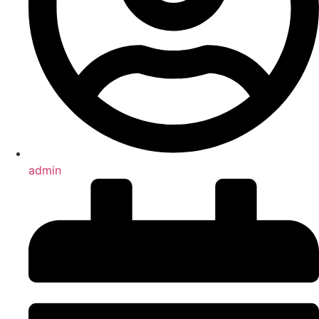
admin