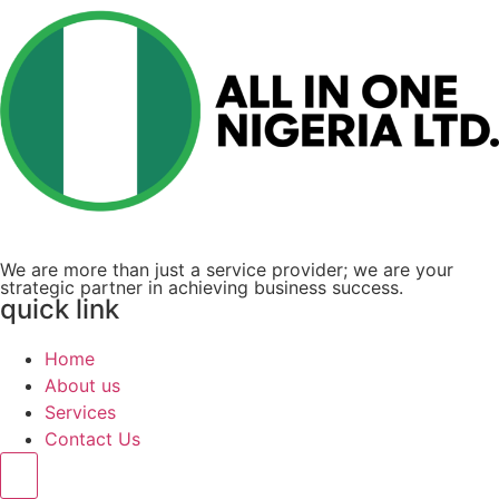
We are more than just a service provider; we are your
strategic partner in achieving business success.
quick link
Home
About us
Services
Contact Us
Hamburger Toggle Menu