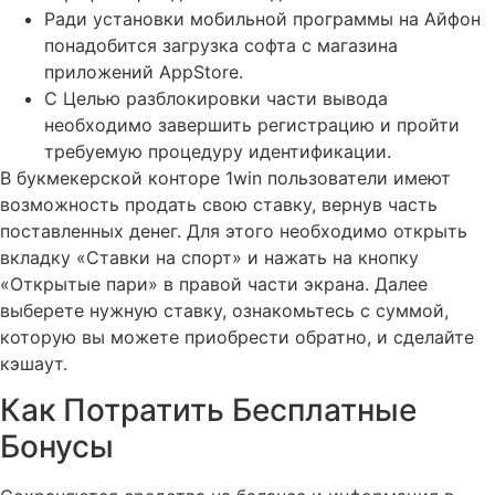
Ради установки мобильной программы на Айфон
понадобится загрузка софта с магазина
приложений AppStore.
С Целью разблокировки части вывода
необходимо завершить регистрацию и пройти
требуемую процедуру идентификации.
В букмекерской конторе 1win пользователи имеют
возможность продать свою ставку, вернув часть
поставленных денег. Для этого необходимо открыть
вкладку «Ставки на спорт» и нажать на кнопку
«Открытые пари» в правой части экрана. Далее
выберете нужную ставку, ознакомьтесь с суммой,
которую вы можете приобрести обратно, и сделайте
кэшаут.
Как Потратить Бесплатные
Бонусы