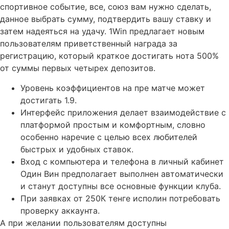
спортивное событие, все, союз вам нужно сделать,
данное выбрать сумму, подтвердить вашу ставку и
затем надеяться на удачу. 1Win предлагает новым
пользователям приветственный награда за
регистрацию, который краткое достигать нота 500%
от суммы первых четырех депозитов.
Уровень коэффициентов на пре матче может
достигать 1.9.
Интерфейс приложения делает взаимодействие с
платформой простым и комфортным, словно
особенно наречие с целью всех любителей
быстрых и удобных ставок.
Вход с компьютера и телефона в личный кабинет
Один Вин предполагает выполнен автоматически
и станут доступны все основные функции клуба.
При заявках от 250К тенге исполин потребовать
проверку аккаунта.
А при желании пользователям доступны