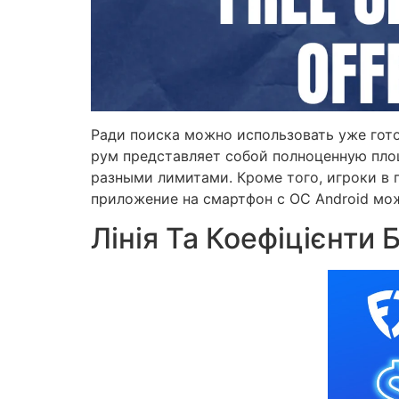
Ради поиска можно использовать уже гото
рум представляет собой полноценную пло
разными лимитами. Кроме того, игроки в 
приложение на смартфон с ОС Android мож
Лінія Та Коефіцієнти