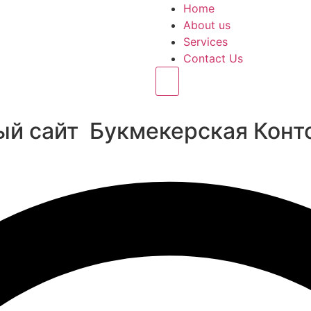
Home
About us
Services
Contact Us
Hamburger Toggle Menu
й сайт ️ Букмекерская Конт