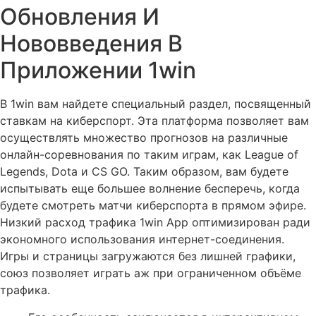
Обновления И
Нововведения В
Приложении 1win
В 1win вам найдете специальный раздел, посвященный
ставкам на киберспорт. Эта платформа позволяет вам
осуществлять множество прогнозов на различные
онлайн-соревнования по таким играм, как League of
Legends, Dota и CS GO. Таким образом, вам будете
испытывать еще большее волнение бесперечь, когда
будете смотреть матчи киберспортa в прямом эфире.
Низкий расход трафика 1win App оптимизирован ради
экономного использования интернет-соединения.
Игры и страницы загружаются без лишней графики,
союз позволяет играть аж при ограниченном объёме
трафика.