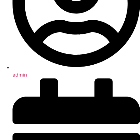
admin