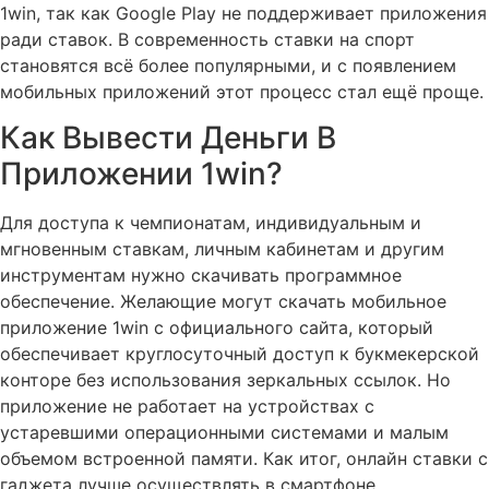
1win, так как Google Play не поддерживает приложения
ради ставок. В современность ставки на спорт
становятся всё более популярными, и с появлением
мобильных приложений этот процесс стал ещё проще.
Как Вывести Деньги В
Приложении 1win?
Для доступа к чемпионатам, индивидуальным и
мгновенным ставкам, личным кабинетам и другим
инструментам нужно скачивать программное
обеспечение. Желающие могут скачать мобильное
приложение 1win с официального сайта, который
обеспечивает круглосуточный доступ к букмекерской
конторе без использования зеркальных ссылок. Но
приложение не работает на устройствах с
устаревшими операционными системами и малым
объемом встроенной памяти. Как итог, онлайн ставки с
гаджета лучше осуществлять в смартфоне.