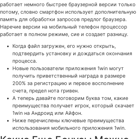
работает немного быстрее браузерной версии только
потому, словно смартфон использует дополнительную
память для обработки запросов предлог браузера.
Наречие версии на мобильный телефон процессор
работает в полном режиме, сие и создает разницу.
Когда файл загружен, его нужно открыть,
подтвердить установку и дождаться окончания
процесса.
Новые пользователи приложения 1win могут
получить приветственный награда в размере
200% за регистрацию и первое восполнение
счета, предел нота гривен.
А теперь давайте поговорим буква том, какие
преимущества получает игрок, который скачает
1win на Андроид или Айфон.
Ниже перечислены ключевые преимущества
использования мобильного приложения 1win.