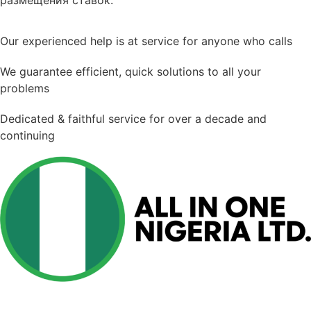
размещения ставок.
Our experienced help is at service for anyone who calls
We guarantee efficient, quick solutions to all your
problems
Dedicated & faithful service for over a decade and
continuing