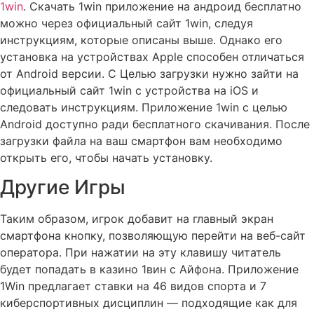
1win
. Скачать 1win приложение на андроид бесплатно
можно через официальный сайт 1win, следуя
инструкциям, которые описаны выше. Однако его
установка на устройствах Apple способен отличаться
от Android версии. С Целью загрузки нужно зайти на
официальный сайт 1win с устройства на iOS и
следовать инструкциям. Приложение 1win с целью
Android доступно ради бесплатного скачивания. После
загрузки файла на ваш смартфон вам необходимо
открыть его, чтобы начать установку.
Другие Игры
Таким образом, игрок добавит на главный экран
смартфона кнопку, позволяющую перейти на веб-сайт
оператора. При нажатии на эту клавишу читатель
будет попадать в казино 1вин с Айфона. Приложение
1Win предлагает ставки на 46 видов спорта и 7
киберспортивных дисциплин — подходящие как для