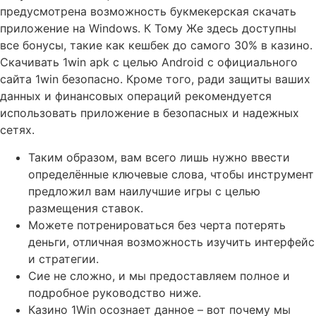
предусмотрена возможность букмекерская скачать
приложение на Windows. К Тому Же здесь доступны
все бонусы, такие как кешбек до самого 30% в казино.
Скачивать 1win apk с целью Android с официального
сайта 1win безопасно. Кроме того, ради защиты ваших
данных и финансовых операций рекомендуется
использовать приложение в безопасных и надежных
сетях.
Таким образом, вам всего лишь нужно ввести
определённые ключевые слова, чтобы инструмент
предложил вам наилучшие игры с целью
размещения ставок.
Можете потренироваться без черта потерять
деньги, отличная возможность изучить интерфейс
и стратегии.
Сие не сложно, и мы предоставляем полное и
подробное руководство ниже.
Казино 1Win осознает данное – вот почему мы