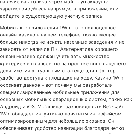
наречие вас только через мой труп аккаунта,
зарегистрируйтесь напрямую в приложении, или
войдите в существующую учетную запись.
Мобильные приложения 1Win – это полноценное
онлайн-казино в вашем телефоне, позволяющее
больше никогда не искать наземные заведения и не
зависеть от наличия ПК! Альтернатива хорошего
онлайн-казино должен учитывать множество
критериев и нюансов, но на протяжении последнего
десятилетия актуальным стал еще один фактор –
удобство доступа к площадке на ходу. Казино 1Win
осознает данное – вот почему мы разработали
специализированные мобильные приложения для
основных мобильных операционных систем, таких как
Андроид и iOS. Мобильная разновидность Веб-сайт
1Win обладает интуитивно понятным интерфейсом,
оптимизированным для небольших экранов. Он
обеспечивает удобство навигации благодаря четко