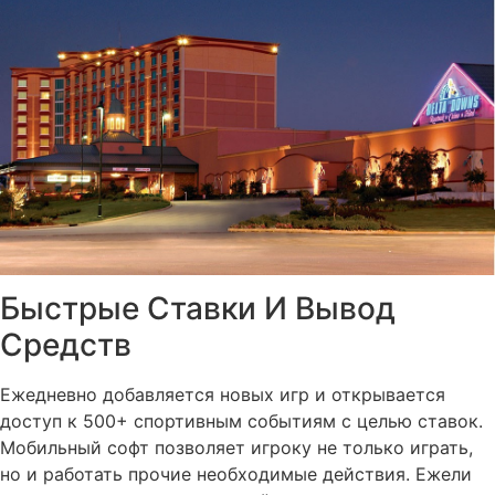
Быстрые Ставки И Вывод
Средств
Ежедневно добавляется новых игр и открывается
доступ к 500+ спортивным событиям с целью ставок.
Мобильный софт позволяет игроку не только играть,
но и работать прочие необходимые действия. Ежели