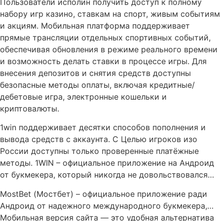
Пользователи исполин получить доступ к полному
набору игр казино, ставкам на спорт, живым событиям
и акциям. Мобильная платформа поддерживает
прямые трансляции отдельных спортивных событий,
обеспечивая обновления в режиме реального времени
и возможность делать ставки в процессе игры. Для
внесения депозитов и снятия средств доступны
безопасные методы оплаты, включая кредитные/
дебетовые игра, электронные кошельки и
криптовалюты.
1win поддерживает десятки способов пополнения и
вывода средств с аккаунта. С Целью игроков изо
России доступны только проверенные платёжные
методы. 1WIN – официальное приложение на Андроид
от букмекера, который никогда не довольствовался…
MostBet (Мостбет) – официальное приложение ради
Андроид от надежного международного букмекера,…
Мобильная версия сайта — это удобная альтернатива