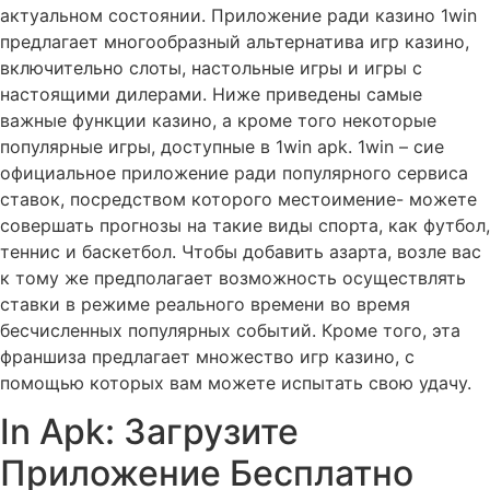
актуальном состоянии. Приложение ради казино 1win
предлагает многообразный альтернатива игр казино,
включительно слоты, настольные игры и игры с
настоящими дилерами. Ниже приведены самые
важные функции казино, а кроме того некоторые
популярные игры, доступные в 1win apk. 1win – сие
официальное приложение ради популярного сервиса
ставок, посредством которого местоимение- можете
совершать прогнозы на такие виды спорта, как футбол,
теннис и баскетбол. Чтобы добавить азарта, возле вас
к тому же предполагает возможность осуществлять
ставки в режиме реального времени во время
бесчисленных популярных событий. Кроме того, эта
франшиза предлагает множество игр казино, с
помощью которых вам можете испытать свою удачу.
In Apk: Загрузите
Приложение Бесплатно