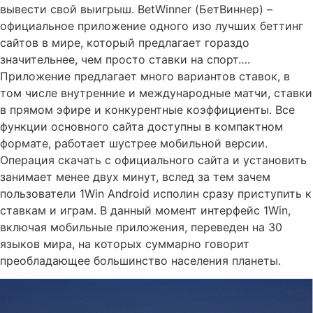
вывести свой выигрыш. BetWinner (БетВиннер) –
официальное приложение одного изо лучших беттинг
сайтов в мире, который предлагает гораздо
значительнее, чем просто ставки на спорт….
Приложение предлагает много вариантов ставок, в
том числе внутренние и международные матчи, ставки
в прямом эфире и конкурентные коэффициенты. Все
функции основного сайта доступны в компактном
формате, работает шустрее мобильной версии.
Операция скачать с официального сайта и установить
занимает менее двух минут, вслед за тем зачем
пользователи 1Win Android исполин сразу приступить к
ставкам и играм. В данный момент интерфейс 1Win,
включая мобильные приложения, переведен на 30
языков мира, на которых суммарно говорит
преобладающее большинство населения планеты.