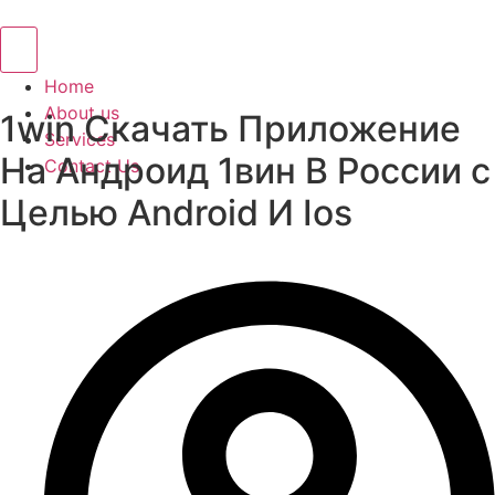
Hamburger Toggle Menu
Home
About us
1win Скачать Приложение
Services
На Андроид 1вин В России с
Contact Us
Целью Android И Ios