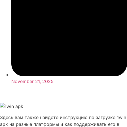
November 21, 2025
Здесь вам также найдете инструкцию по загрузке 1win
apk на разные платформы и как поддерживать его в